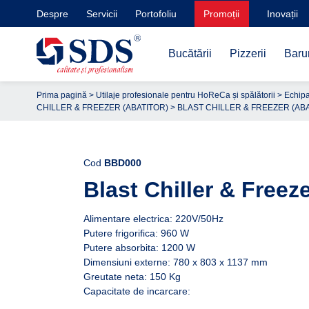
Despre
Servicii
Portofoliu
Promoții
Inovații
Bucătării
Pizzerii
Barur
Prima pagină
>
Utilaje profesionale pentru HoReCa și spălătorii
>
Echipa
CHILLER & FREEZER (ABATITOR)
>
BLAST CHILLER & FREEZER (AB
Cod
BBD000
Blast Chiller & Freeze
Alimentare electrica: 220V/50Hz
Putere frigorifica: 960 W
Putere absorbita: 1200 W
Dimensiuni externe: 780 x 803 x 1137 mm
Greutate neta: 150 Kg
Capacitate de incarcare: