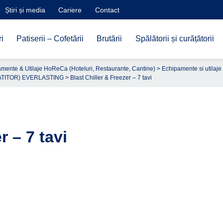
Știri și media
Cariere
Contact
i
Patiserii – Cofetării
Brutării
Spălătorii și curățătorii
mente & Utilaje HoReCa (Hoteluri, Restaurante, Cantine)
>
Echipamente si utilaje 
ATITOR) EVERLASTING
> Blast Chiller & Freezer – 7 tavi
r – 7 tavi