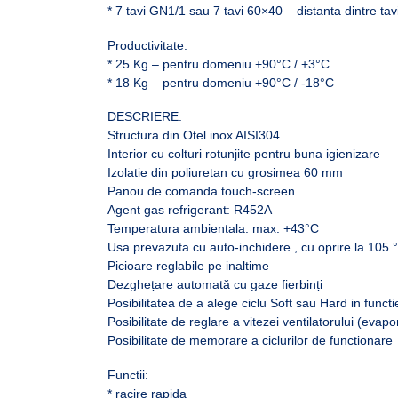
* 7 tavi GN1/1 sau 7 tavi 60×40 – distanta dintre ta
Productivitate:
* 25 Kg – pentru domeniu +90°C / +3°C
* 18 Kg – pentru domeniu +90°C / -18°C
DESCRIERE:
Structura din Otel inox AISI304
Interior cu colturi rotunjite pentru buna igienizare
Izolatie din poliuretan cu grosimea 60 mm
Panou de comanda touch-screen
Agent gas refrigerant: R452A
Temperatura ambientala: max. +43°C
Usa prevazuta cu auto-inchidere , cu oprire la 105 °
Picioare reglabile pe inaltime
Dezghețare automată cu gaze fierbinți
Posibilitatea de a alege ciclu Soft sau Hard in funct
Posibilitate de reglare a vitezei ventilatorului (evapo
Posibilitate de memorare a ciclurilor de functionare
Functii:
* racire rapida