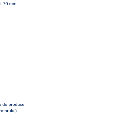
vi: 70 mm
ie de produse
ratorului)