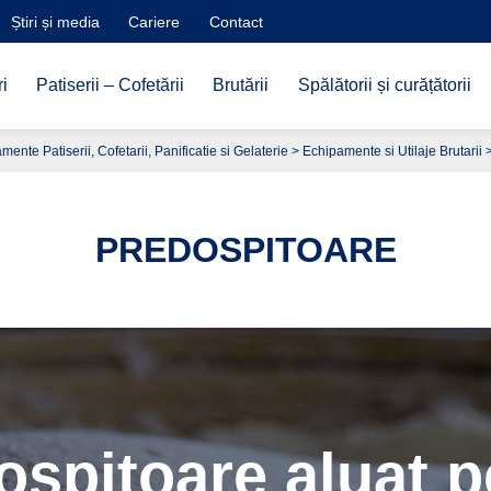
Știri și media
Cariere
Contact
i
Patiserii – Cofetării
Brutării
Spălătorii și curățătorii
ente Patiserii, Cofetarii, Panificatie si Gelaterie
>
Echipamente si Utilaje Brutarii
>
PREDOSPITOARE
ospitoare aluat p