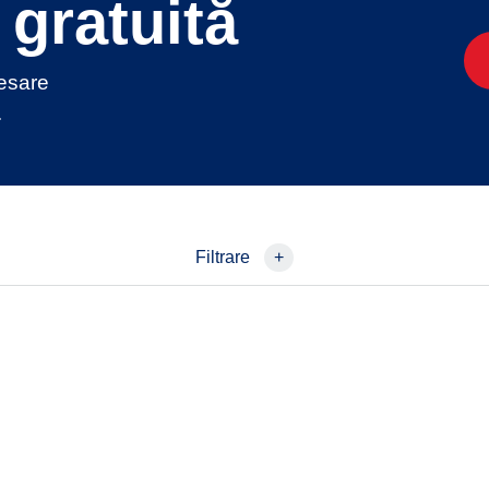
gratuită
cesare
.
Filtrare
+