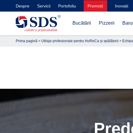
Despre
Servicii
Portofoliu
Promoții
Inovații
Bucătării
Pizzerii
Barur
Prima pagină
>
Utilaje profesionale pentru HoReCa și spălătorii
>
Echipam
Pred