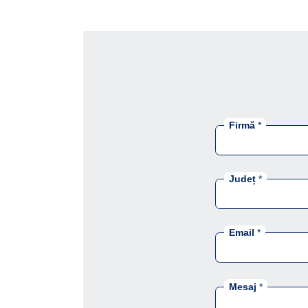
Firmă
*
Județ
*
Email
*
Mesaj
*