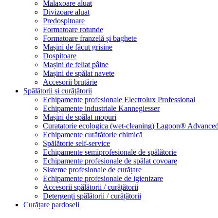
Malaxoare aluat
Divizoare aluat
Predospitoare
Formatoare rotunde
Formatoare franzelă și baghete
Mașini de făcut grisine
Dospitoare
Mașini de feliat pâine
Mașini de spălat navete
Accesorii brutărie
Spălătorii și curățătorii
Echipamente profesionale Electrolux Professional
Echipamente industriale Kannegiesser
Mașini de spălat mopuri
Curatatorie ecologica (wet-cleaning) Lagoon® Advanced
Echipamente curățătorie chimică
Spălătorie self-service
Echipamente semiprofesionale de spălătorie
Echipamente profesionale de spălat covoare
Sisteme profesionale de curățare
Echipamente profesionale de igienizare
Accesorii spălătorii / curățătorii
Detergenți spălătorii / curățătorii
Curățare pardoseli