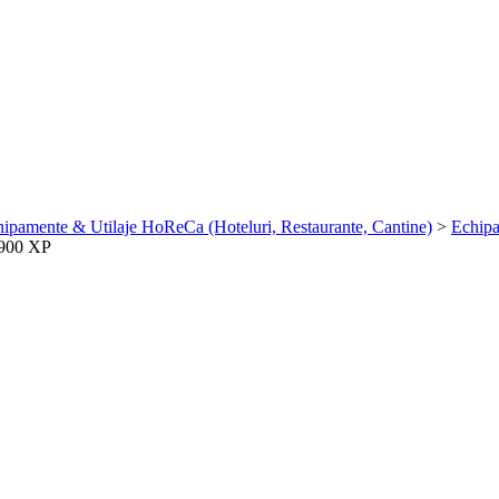
ipamente & Utilaje HoReCa (Hoteluri, Restaurante, Cantine)
>
Echipa
900 XP