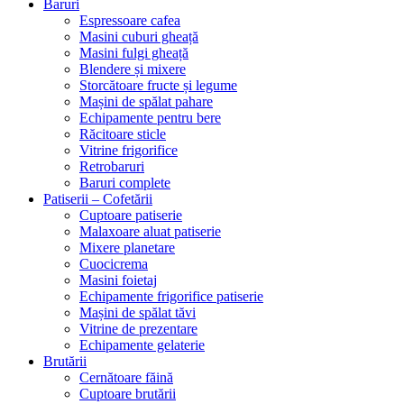
Baruri
Espressoare cafea
Masini cuburi gheață
Masini fulgi gheață
Blendere și mixere
Storcătoare fructe și legume
Mașini de spălat pahare
Echipamente pentru bere
Răcitoare sticle
Vitrine frigorifice
Retrobaruri
Baruri complete
Patiserii – Cofetării
Cuptoare patiserie
Malaxoare aluat patiserie
Mixere planetare
Cuocicrema
Masini foietaj
Echipamente frigorifice patiserie
Mașini de spălat tăvi
Vitrine de prezentare
Echipamente gelaterie
Brutării
Cernătoare făină
Cuptoare brutării