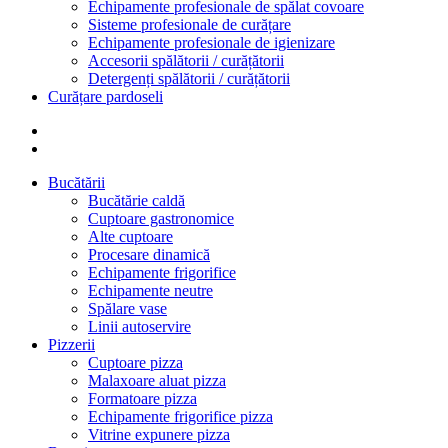
Echipamente profesionale de spălat covoare
Sisteme profesionale de curățare
Echipamente profesionale de igienizare
Accesorii spălătorii / curățătorii
Detergenți spălătorii / curățătorii
Curățare pardoseli
Bucătării
Bucătărie caldă
Cuptoare gastronomice
Alte cuptoare
Procesare dinamică
Echipamente frigorifice
Echipamente neutre
Spălare vase
Linii autoservire
Pizzerii
Cuptoare pizza
Malaxoare aluat pizza
Formatoare pizza
Echipamente frigorifice pizza
Vitrine expunere pizza