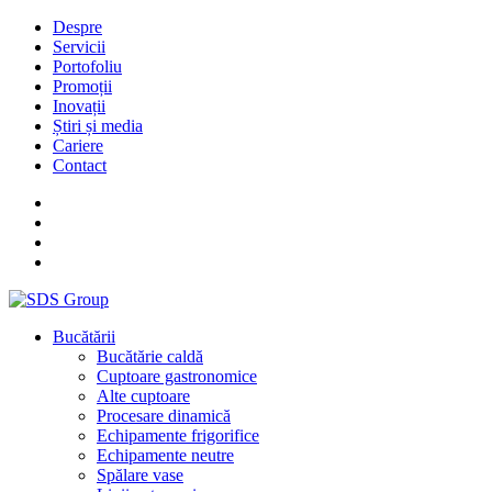
Despre
Servicii
Portofoliu
Promoții
Inovații
Știri și media
Cariere
Contact
Bucătării
Bucătărie caldă
Cuptoare gastronomice
Alte cuptoare
Procesare dinamică
Echipamente frigorifice
Echipamente neutre
Spălare vase