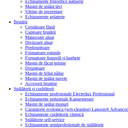
Echipamente frigorifice patiserie
Mașini de spălat tăvi
Vitrine de prezentare
Echipamente gelaterie
Brutării
Cernătoare făină
Cuptoare brutării
Malaxoare aluat
Divizoare aluat
Predospitoare
Formatoare rotunde
Formatoare franzelă și baghete
Mașini de făcut grisine
Dospitoare
Mașini de feliat pâine
Mașini de spălat navete
Accesorii brutărie
Spălătorii și curățătorii
Echipamente profesionale Electrolux Professional
Echipamente industriale Kannegiesser
Mașini de spălat mopuri
Curatatorie ecologica (wet-cleaning) Lagoon® Advanced
Echipamente curățătorie chimică
Spălătorie self-service
Echipamente semiprofesionale de spălătorie