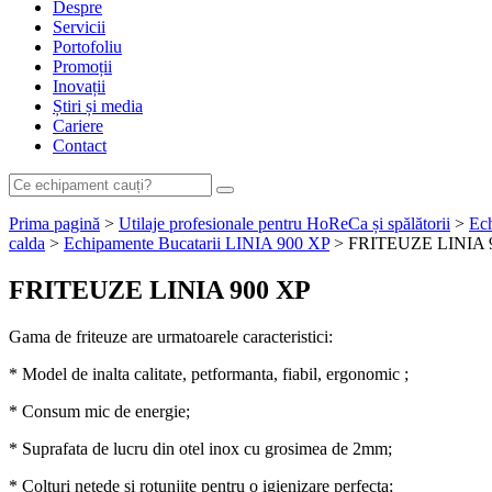
Despre
Servicii
Portofoliu
Promoții
Inovații
Știri și media
Cariere
Contact
Prima pagină
>
Utilaje profesionale pentru HoReCa și spălătorii
>
Ech
calda
>
Echipamente Bucatarii LINIA 900 XP
> FRITEUZE LINIA 
FRITEUZE LINIA 900 XP
Gama de friteuze are urmatoarele caracteristici:
* Model de inalta calitate, petformanta, fiabil, ergonomic ;
* Consum mic de energie;
* Suprafata de lucru din otel inox cu grosimea de 2mm;
* Colturi netede si rotunjite pentru o igienizare perfecta;