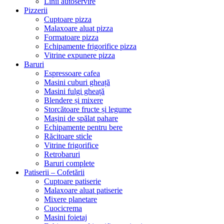
Linii autoservire
Pizzerii
Cuptoare pizza
Malaxoare aluat pizza
Formatoare pizza
Echipamente frigorifice pizza
Vitrine expunere pizza
Baruri
Espressoare cafea
Masini cuburi gheață
Masini fulgi gheață
Blendere și mixere
Storcătoare fructe și legume
Mașini de spălat pahare
Echipamente pentru bere
Răcitoare sticle
Vitrine frigorifice
Retrobaruri
Baruri complete
Patiserii – Cofetării
Cuptoare patiserie
Malaxoare aluat patiserie
Mixere planetare
Cuocicrema
Masini foietaj