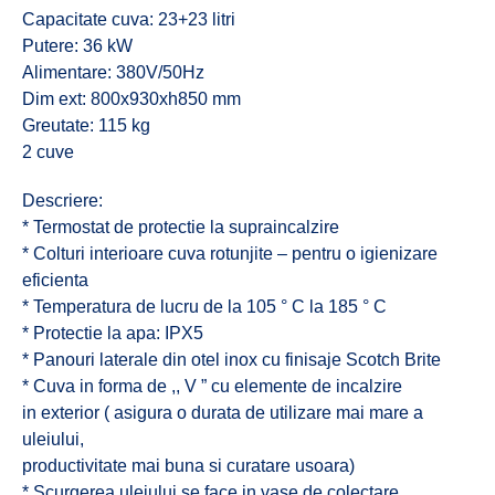
Capacitate cuva: 23+23 litri
Putere: 36 kW
Alimentare: 380V/50Hz
Dim ext: 800x930xh850 mm
Greutate: 115 kg
2 cuve
Descriere:
* Termostat de protectie la supraincalzire
* Colturi interioare cuva rotunjite – pentru o igienizare
eficienta
* Temperatura de lucru de la 105 ° C la 185 ° C
* Protectie la apa: IPX5
* Panouri laterale din otel inox cu finisaje Scotch Brite
* Cuva in forma de ,, V ” cu elemente de incalzire
in exterior ( asigura o durata de utilizare mai mare a
uleiului,
productivitate mai buna si curatare usoara)
* Scurgerea uleiului se face in vase de colectare