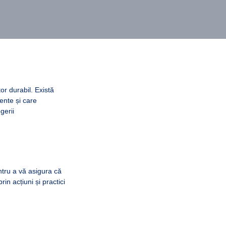
or durabil. Există
ente și care
gerii
entru a vă asigura că
in acțiuni și practici