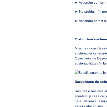
► Acționăm conform pr
► Ne străduim în mod 
► Acționăm corect și 
O abordare sustena
Misiunea noastră este
sustenabilă în fiecare
Obiectivele de Dezvol
sustenabilitatea în lanț
Dezvoltarea de soluț
Resursele naturale su
scoatem și ceea ce pu
care utilizează resurs
asupra afacerii dvs., 