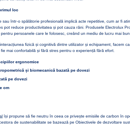
rimul loc
e sau într-o spălătorie profesională implică acte repetitive, cum ar fi ati
s pot reduce productivitatea și pot cauza răni. Produsele Electrolux Pr
pentru persoanele care le folosesc, creând un mediu de lucru mai bun
teracțiunea fizică și cognitivă dintre utilizator și echipament, facem ca
fie mai confortabilă și fără stres pentru o experiență fără efort.
cipiilor ergonomice
tropometrică și biomecanică bazată pe dovezi
azată pe dovezi
pe om
al
își propune să fie neutru în ceea ce privește emisiile de carbon în op
acestora de sustenabilitate se bazează pe Obiectivele de dezvoltare sus