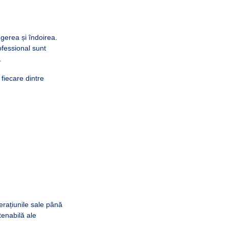
ngerea și îndoirea.
ofessional sunt
.
 fiecare dintre
erațiunile sale până
tenabilă ale