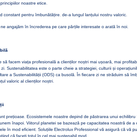
incipiilor noastre etice.
constant pentru îmbunătățire. de-a lungul lanțului nostru valoric.
ne angajăm în încrederea pe care părțile interesate o arată în noi.
bilă
 să facem viața profesională a clienților noștri mai ușoară, mai profitab
 zi. Sustenabilitatea este o parte cheie a strategiei, culturii și operațiun
tare a Sustenabilității (ODS) ca busolă. În fiecare zi ne străduim să î
ul valoric al clienților noștri.
ii
nt prețioase. Ecosistemele noastre depind de păstrarea unui echilibru f
nem înapoi. Viitorul planetei se bazează pe capacitatea noastră de a cr
ele în mod eficient. Soluțiile Electrolux Professional vă asigură că vă p
știind că faceți totul în cel mai sustenabil mod.