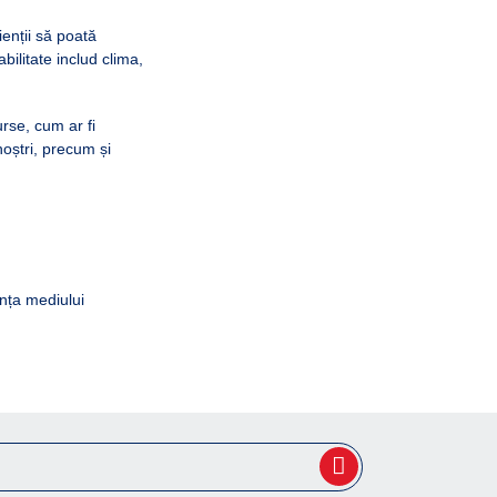
ienții să poată
ilitate includ clima,
se, cum ar fi
noștri, precum și
nța mediului