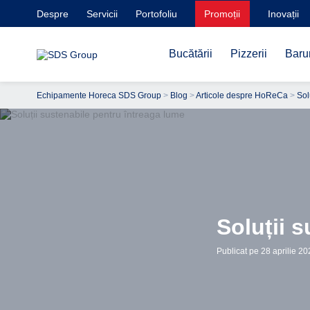
Despre
Servicii
Portofoliu
Promoții
Inovații
Bucătării
Pizzerii
Barur
Echipamente Horeca SDS Group
>
Blog
>
Articole despre HoReCa
>
Sol
Soluții 
Publicat pe 28 aprilie 2