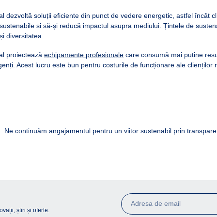
l dezvoltă soluții eficiente din punct de vedere energetic, astfel încât cl
sustenabile și să-și reducă impactul asupra mediului. Țintele de sustenab
i diversitatea.
nal proiectează
echipamente profesionale
care consumă mai puține resur
enți. Acest lucru este bun pentru costurile de funcționare ale clienților 
Ne continuăm angajamentul pentru un viitor sustenabil prin transpare
ții, știri și oferte.