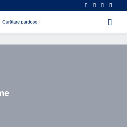
Curățare pardoseli
ume