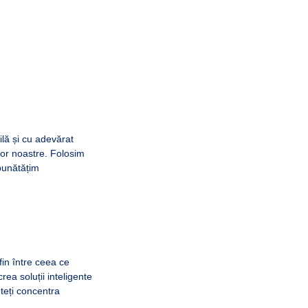
ilă și cu adevărat
ilor noastre. Folosim
mbunătățim
in între ceea ce
ea soluții inteligente
uteți concentra