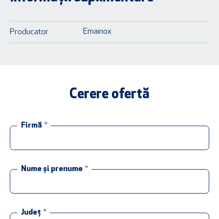
Emainox
Producator
Cerere ofertă
Firmă
*
Nume și prenume
*
Județ
*