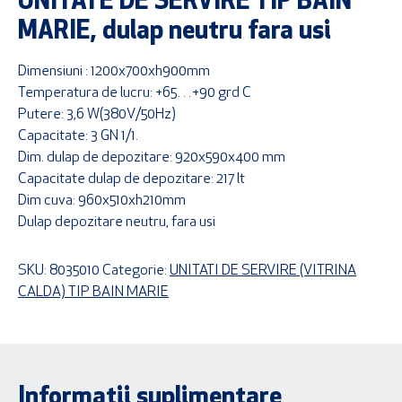
UNITATE DE SERVIRE TIP BAIN
MARIE, dulap neutru fara usi
Dimensiuni : 1200x700xh900mm
Temperatura de lucru: +65…+90 grd C
Putere: 3,6 W(380V/50Hz)
Capacitate: 3 GN 1/1.
Dim. dulap de depozitare: 920x590x400 mm
Capacitate dulap de depozitare: 217 lt
Dim cuva: 960x510xh210mm
Dulap depozitare neutru, fara usi
SKU:
8035010
Categorie:
UNITATI DE SERVIRE (VITRINA
CALDA) TIP BAIN MARIE
Informații suplimentare