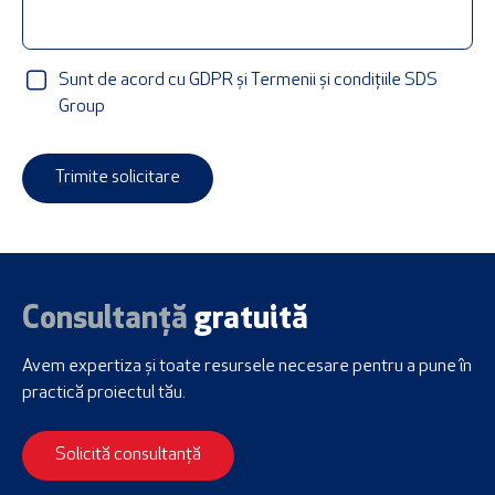
Sunt de acord cu GDPR și Termenii și condițiile SDS
Group
Trimite solicitare
Consultanță
gratuită
Avem expertiza și toate resursele necesare
pentru a pune în
practică proiectul tău.
Solicită consultanță