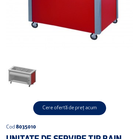
Cere ofertă de preț acum
Cod
8035010