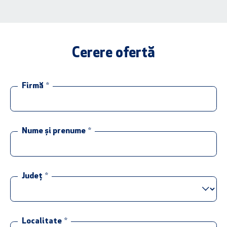
Cerere ofertă
Firmă
*
Nume și prenume
*
Județ
*
Localitate
*