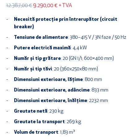
Prețul
Prețul
12.387,00
€
9.290,00
€
+ TVA
inițial
curent
a
este:
Necesită protecție prin întrerupător (circuit
fost:
9.290,00 €.
breaker)
12.387,00 €.
Tensiune de alimentare
: 380–415 V / 3N faze / 50 Hz
Putere electrică maximă
: 4,4 kW
Număr și tip grătare
: 20 (GN 1/1; 600×400 mm)
Număr și tip tăvi
: 20 (360x250x80 mm)
Dimensiuni exterioare, lățime
: 800 mm
Dimensiuni exterioare, adâncime
: 833 mm
Dimensiuni exterioare, înălțime
: 2232 mm
Greutate netă
: 230 kg
Greutate la transport
: 269 kg
Volum de transport
: 1,83 m³