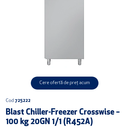
Cere ofertă de preț acum
Cod
725222
Blast Chiller-Freezer Crosswise –
100 kg 20GN 1/1 (R452A)