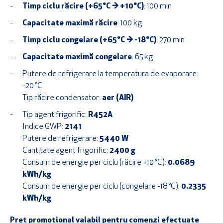
Timp ciclu răcire (+65°C → +10°C)
: 100 min
Capacitate maximă răcire
: 100 kg
Timp ciclu congelare (+65°C → -18°C)
: 270 min
Capacitate maximă congelare
: 65 kg
Putere de refrigerare la temperatura de evaporare:
-20 °C
Tip răcire condensator:
aer (AIR)
Tip agent frigorific:
R452A
Indice GWP:
2141
Putere de refrigerare:
5440 W
Cantitate agent frigorific:
2400 g
Consum de energie per ciclu (răcire +10 °C):
0.0689
kWh/kg
Consum de energie per ciclu (congelare -18 °C):
0.2335
kWh/kg
Preț promoțional valabil pentru comenzi efectuate