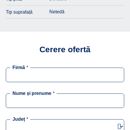
Netedă
Tip suprafață
Cerere ofertă
Firmă
*
Nume și prenume
*
Județ
*