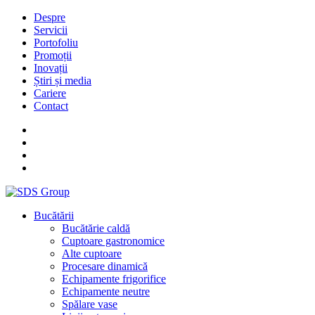
Despre
Servicii
Portofoliu
Promoții
Inovații
Știri și media
Cariere
Contact
Bucătării
Bucătărie caldă
Cuptoare gastronomice
Alte cuptoare
Procesare dinamică
Echipamente frigorifice
Echipamente neutre
Spălare vase