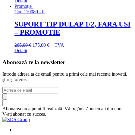
inițial
curent
Detalii
a
este:
Promoție
fost:
2.650,00 €.
Cod
110080 - P
3.388,00 €.
SUPORT TIP DULAP 1/2, FARA USI
– PROMOTIE
Prețul
Prețul
265,00
€
175,00
€
+ TVA
inițial
curent
Detalii
a
este:
fost:
175,00 €.
Abonează-te la newsletter
265,00 €.
Introdu adresa ta de email pentru a primi cele mai recente inovații,
știri și oferte.
Abonarea nu a putut fi realizată. Vă rugăm să încercați din nou.
V-ați abonat cu succes.