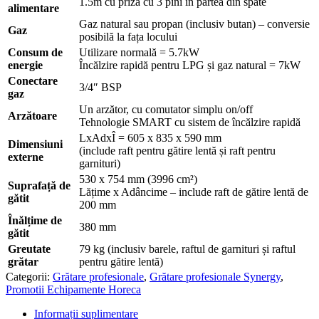
1.5m cu priză cu 3 pini în partea din spate
alimentare
Gaz natural sau propan (inclusiv butan) – conversie
Gaz
posibilă la fața locului
Consum de
Utilizare normală = 5.7kW
energie
Încălzire rapidă pentru LPG și gaz natural = 7kW
Conectare
3/4″ BSP
gaz
Un arzător, cu comutator simplu on/off
Arzătoare
Tehnologie SMART cu sistem de încălzire rapidă
LxAdxÎ = 605 x 835 x 590 mm
Dimensiuni
(include raft pentru gătire lentă și raft pentru
externe
garnituri)
530 x 754 mm (3996 cm²)
Suprafață de
Lățime x Adâncime – include raft de gătire lentă de
gătit
200 mm
Înălțime de
380 mm
gătit
Greutate
79 kg (inclusiv barele, raftul de garnituri și raftul
grătar
pentru gătire lentă)
Categorii:
Grătare profesionale
,
Grătare profesionale Synergy
,
Promotii Echipamente Horeca
Informații suplimentare