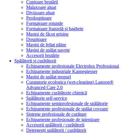
Cuptoare brutării
Malaxoare aluat
Divizoare aluat
Predospitoare
Formatoare rotunde
Formatoare franzelă și baghete
Mașini de făcut grisine
Dospitoare
Mașini de feliat pâine
Mașini de spălat navete
Accesorii brutărie
Spălătorii și curățătorii
Echipamente profesionale Electrolux Professional
Echipamente industriale Kannegiesser
Mașini de spălat mopuri
Curatatorie ecologica (wet-cleaning) Lagoon®
Advanced Care 2.0
Echipamente curățătorie chimică
Spălătorie self-service
Echipamente semiprofesionale de spălătorie
Echipamente profesionale de spălat covoare
Sisteme profesionale de curățare
Echipamente profesionale de igienizare
Accesorii spălătorii / curățătorii
Detergenți spălătorii / curățătorii