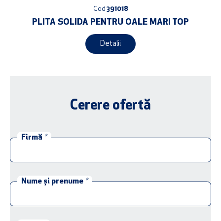
Cod
391018
PLITA SOLIDA PENTRU OALE MARI TOP
Detalii
Cerere ofertă
Firmă
*
Nume și prenume
*