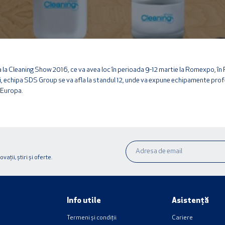
la Cleaning Show 2016, ce va avea loc în perioada 9-12 martie la Romexpo, în P
, echipa SDS Group se va afla la standul 12, unde va expune echipamente prof
 Europa.
ții, știri și oferte.
Info utile
Asistență
Termeni și condiții
Cariere