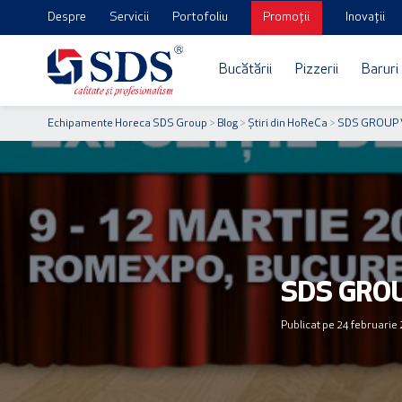
Despre
Servicii
Portofoliu
Promoții
Inovații
Bucătării
Pizzerii
Baruri
Echipamente Horeca SDS Group
>
Blog
>
Știri din HoReCa
>
SDS GROUP 
SDS GROU
Publicat pe 24 februarie