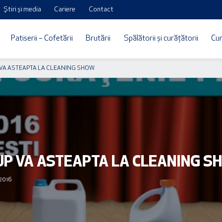
Știri și media
Cariere
Contact
Patiserii – Cofetării
Brutării
Spălătorii și curățătorii
Cur
VA ASTEAPTA LA CLEANING SHOW
P VA ASTEAPTA LA CLEANING S
 2016