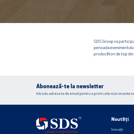
SDS Group va participa 
perioada evenimentului
producători de top din
Abonează-te la newsletter
Introdu adresa ta de email pentru a primi cele mai recente inova
Noutăți
Inovații