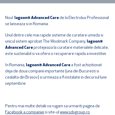
Noul
lagoon® Advanced Care
de la Electrolux Professional
se lanseaza si in Romania.
Unul dintre cele mai rapide sisteme de curatare umeda si
unicul sistem aprobat The Woolmark Company,
lagoon®
Advanced Care
protejeaza la curatare materialele delicate,
este sustenabil si va ofera o recuperare rapida a investitiei.
In Romania,
lagoon® Advanced Care
a fost achizitionat
deja de doua companii importante (una din Bucuresti si
cealalta din Brasov) si urmeaza a fi instalate in decursul lunii
septembrie.
Pentru mai multe detalii va rugam sa urmariti pagina de
Facebook a companiei
si site-ul
www.sdsgroup.ro
.