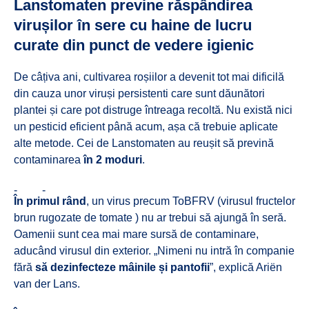
Lanstomaten previne răspândirea
virușilor în sere cu haine de lucru
curate din punct de vedere igienic
De câțiva ani, cultivarea roșiilor a devenit tot mai dificilă
din cauza unor viruși persistenti care sunt dăunători
plantei și care pot distruge întreaga recoltă. Nu există nici
un pesticid eficient până acum, așa că trebuie aplicate
alte metode. Cei de Lanstomaten au reușit să prevină
contaminarea
în 2 moduri
.
În primul rând
, un virus precum ToBFRV (virusul fructelor
brun rugozate de tomate ) nu ar trebui să ajungă în seră.
Oamenii sunt cea mai mare sursă de contaminare,
aducând virusul din exterior. „Nimeni nu intră în companie
fără
să dezinfecteze mâinile și pantofii
”, explică Ariën
van der Lans.