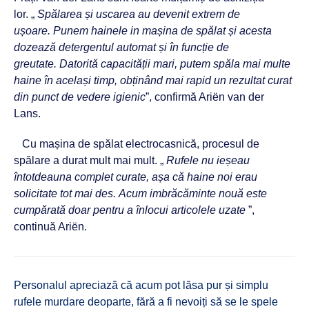
lor. „
Spălarea și uscarea au devenit extrem de
ușoare. Punem hainele in mașina de spălat și acesta
dozează detergentul automat și în funcție de
greutate. Datorită capacității mari, putem spăla mai multe
haine în același timp, obținând mai rapid
un rezultat curat
din punct de vedere igienic
”, confirmă Ariën van der
Lans.
Cu mașina de spălat electrocasnică, procesul de
spălare a durat mult mai mult. „
Rufele nu ieșeau
întotdeauna complet curate, așa că haine noi erau
solicitate tot mai des. Acum imbrăcăminte nouă este
cumpărată doar pentru a înlocui articolele uzate
”,
continuă Ariën.
Personalul apreciază că acum pot lăsa pur și simplu
rufele murdare deoparte, fără a fi nevoiți să se le spele