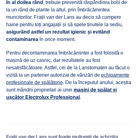
În al doilea rând
, trebuie prevenită răspândirea bolii de
la un rând de plante la altul, prin îmbrăcămintea
muncitorilor. Frații van der Lans au decis să cumpere
haine pentru toți angajații și să spele ținutele la sediu,
asigurând astfel un rezultat igienic și evitând
contaminarea
în orice moment.
Pentru decontaminarea îmbrăcămintei a fost folosită o
mașină de uz casnic, dar rezultatele au fost
nesatisfăcătoare. Astfel, cei de la Lanstomaten au făcut o
vizită la un partener autorizat de vânzări de
echipamente
profesionale de spălătorie
. De la începutul anului, aceștia
sunt mândrii proprietari ai unei
mașini de spălat și
uscător Electrolux Professional
.
Frații van der Lans sunt foarte mulțumiți de achiziția