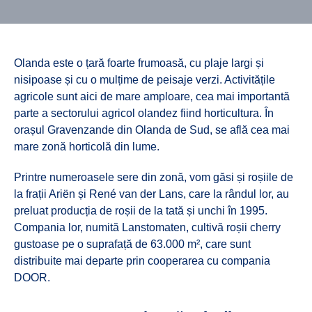
Olanda este o țară foarte frumoasă, cu plaje largi și
nisipoase și cu o mulțime de peisaje verzi. Activitățile
agricole sunt aici de mare amploare, cea mai importantă
parte a sectorului agricol olandez fiind horticultura. În
orașul Gravenzande din Olanda de Sud, se află cea mai
mare zonă horticolă din lume.
Printre numeroasele sere din zonă, vom găsi și roșiile de
la frații Ariën și René van der Lans, care la rândul lor, au
preluat producția de roșii de la tată și unchi în 1995.
Compania lor, numită Lanstomaten, cultivă roșii cherry
gustoase pe o suprafață de 63.000 m², care sunt
distribuite mai departe prin cooperarea cu compania
DOOR.