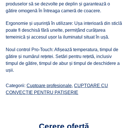
produselor să se dezvolte pe deplin și garantează o
gătire omogenă în întreaga cameră de coacere.
Ergonomie și ușurință în utilizare: Ușa interioară din sticlă
poate fi deschisă fără unelte, permițând curățarea
temeinică și accesul ușor la iluminatul situat în ușă.
Noul control Pro-Touch: Afișează temperatura, timpul de
gătire și numărul rețetei. Setări pentru rețetă, inclusiv
timpul de gătire, timpul de abur și timpul de deschidere a
ușii.
Categorii:
Cuptoare profesionale
,
CUPTOARE CU
CONVECTIE PENTRU PATISERIE
Cerere ofertă