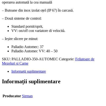
operarea automată la cea manuală
– Butoane din inox izolat oțel (IP 67) în carcasă.
– Două sisteme de control:
Standard pornit/oprit,
VV: on/off con variatore di velocità.
– Ieșire slicere pe minut:
Palladio Automec: 37
Palladio Automec VV: 40 – 50
SKU:
PALLADIO-350-AUTOMEC
Categorie:
Feliatoare de
Mezeluri si Carne
Informații suplimentare
Informații suplimentare
Producator
Sirman