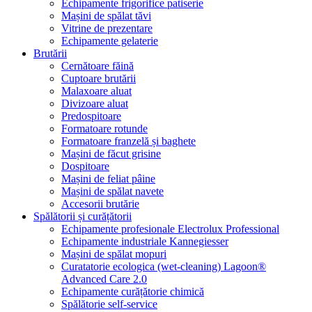
Echipamente frigorifice patiserie
Mașini de spălat tăvi
Vitrine de prezentare
Echipamente gelaterie
Brutării
Cernătoare făină
Cuptoare brutării
Malaxoare aluat
Divizoare aluat
Predospitoare
Formatoare rotunde
Formatoare franzelă și baghete
Mașini de făcut grisine
Dospitoare
Mașini de feliat pâine
Mașini de spălat navete
Accesorii brutărie
Spălătorii și curățătorii
Echipamente profesionale Electrolux Professional
Echipamente industriale Kannegiesser
Mașini de spălat mopuri
Curatatorie ecologica (wet-cleaning) Lagoon®
Advanced Care 2.0
Echipamente curățătorie chimică
Spălătorie self-service