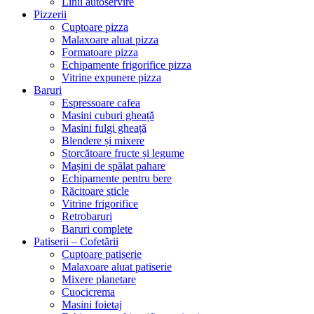
Linii autoservire
Pizzerii
Cuptoare pizza
Malaxoare aluat pizza
Formatoare pizza
Echipamente frigorifice pizza
Vitrine expunere pizza
Baruri
Espressoare cafea
Masini cuburi gheață
Masini fulgi gheață
Blendere și mixere
Storcătoare fructe și legume
Mașini de spălat pahare
Echipamente pentru bere
Răcitoare sticle
Vitrine frigorifice
Retrobaruri
Baruri complete
Patiserii – Cofetării
Cuptoare patiserie
Malaxoare aluat patiserie
Mixere planetare
Cuocicrema
Masini foietaj