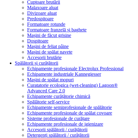
Cuptoare brutării
Malaxoare aluat
Divizoare aluat
Predospitoare
Formatoare rotunde
Formatoare franzelă și baghete
Mașini de făcut grisine
Dospitoare
Mașini de feliat pâine
Mașini de spălat navete
Accesorii brutărie
Spălătorii și curățătorii
Echipamente profesionale Electrolux Professional
Echipamente industriale Kannegiesser
Mașini de spălat mopuri
Curatatorie ecologica (wet-cleaning) Lagoon®
Advanced Care 2.0
Echipamente curățătorie chimică
Spălătorie self-service
Echipamente semiprofesionale de spălătorie
Echipamente profesionale de spălat covoare
Sisteme profesionale de curățare
Echipamente profesionale de igienizare
Accesorii spălătorii / curățătorii
Detergenți spălătorii / curățătorii