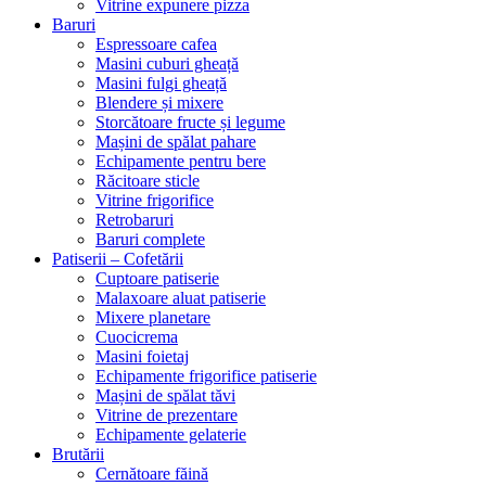
Vitrine expunere pizza
Baruri
Espressoare cafea
Masini cuburi gheață
Masini fulgi gheață
Blendere și mixere
Storcătoare fructe și legume
Mașini de spălat pahare
Echipamente pentru bere
Răcitoare sticle
Vitrine frigorifice
Retrobaruri
Baruri complete
Patiserii – Cofetării
Cuptoare patiserie
Malaxoare aluat patiserie
Mixere planetare
Cuocicrema
Masini foietaj
Echipamente frigorifice patiserie
Mașini de spălat tăvi
Vitrine de prezentare
Echipamente gelaterie
Brutării
Cernătoare făină