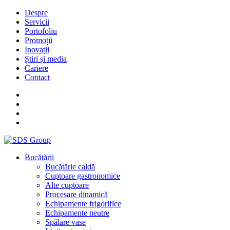
Despre
Servicii
Portofoliu
Promoții
Inovații
Știri și media
Cariere
Contact
Bucătării
Bucătărie caldă
Cuptoare gastronomice
Alte cuptoare
Procesare dinamică
Echipamente frigorifice
Echipamente neutre
Spălare vase