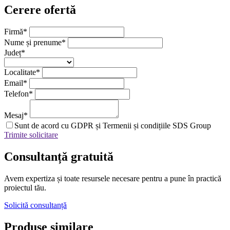
Cerere ofertă
Firmă
*
Nume și prenume
*
Județ
*
Localitate
*
Email
*
Telefon
*
Mesaj
*
Sunt de acord cu GDPR și Termenii și condițiile SDS Group
Trimite solicitare
Consultanță
gratuită
Avem expertiza și toate resursele necesare
pentru a pune în practică
proiectul tău.
Solicită consultanță
Produse similare