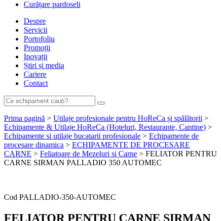
Curățare pardoseli
Despre
Servicii
Portofoliu
Promoții
Inovații
Știri și media
Cariere
Contact
Prima pagină
>
Utilaje profesionale pentru HoReCa și spălătorii
>
Echipamente & Utilaje HoReCa (Hoteluri, Restaurante, Cantine)
>
Echipamente si utilaje bucatarii profesionale
>
Echipamente de
procesare dinamica
>
ECHIPAMENTE DE PROCESARE
CARNE
>
Feliatoare de Mezeluri si Carne
> FELIATOR PENTRU
CARNE SIRMAN PALLADIO 350 AUTOMEC
Cere ofertă de preț acum
Cod
PALLADIO-350-AUTOMEC
FELIATOR PENTRU CARNE SIRMAN