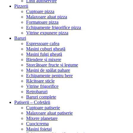
Linii autoservire
Pizzerii
Cuptoare pizza
Malaxoare aluat pizza
Formatoare pizza
Echipamente frigorifice pizza
Vitrine expunere pizza
Baruri
Espressoare cafea
Masini cuburi gheață
Masini fulgi gheață
Blendere și mixere
Storcătoare fructe și legume
Mașini de spălat pahare
Echipamente pentru bere
Răcitoare sticle
Vitrine frigorifice
Retrobaruri
Baruri complete
Patiserii – Cofetării
Cuptoare patiserie
Malaxoare aluat patiserie
Mixere planetare
Cuocicrema
Masini foietaj