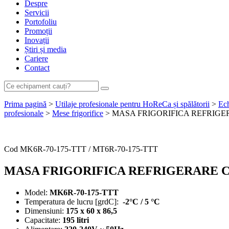
Despre
Servicii
Portofoliu
Promoții
Inovații
Știri și media
Cariere
Contact
Prima pagină
>
Utilaje profesionale pentru HoReCa și spălătorii
>
Ech
profesionale
>
Mese frigorifice
> MASA FRIGORIFICA REFRIGER
Cere ofertă de preț acum
Cod
MK6R-70-175-TTT / MT6R-70-175-TTT
MASA FRIGORIFICA REFRIGERARE CU 
Model:
MK6R-70-175-TTT
Temperatura de lucru [grdC]:
-2°C / 5 °C
Dimensiuni:
175 x 60 x 86,5
Capacitate:
195 litri