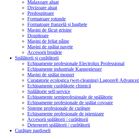
Malaxoare aluat
Divizoare aluat
Predospitoare
Formatoare rotunde
Formatoare franzelă și baghete
Mașini de făcut grisine
Dospitoare
Mașini de feliat pâine
Mașini de spălat navete
Accesorii brutărie
Spălătorii și curățătorii
Echipamente profesionale Electrolux Professional
Echipamente industriale Kannegiesser
Mașini de spălat mopuri
Curatatorie ecologica (wet-cleaning) Lagoon® Advanced
Echipamente curățătorie chimică
Spălătorie self-service
Echipamente semiprofesionale de spălătorie
Echipamente profesionale de spălat covoare
Sisteme profesionale de curățare
Echipamente profesionale de igienizare
Accesorii spălătorii / curățătorii
Detergenți spălătorii / curățătorii
Curățare pardoseli