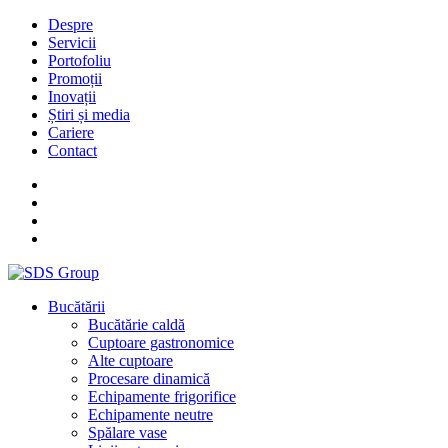
Despre
Servicii
Portofoliu
Promoții
Inovații
Știri și media
Cariere
Contact
Bucătării
Bucătărie caldă
Cuptoare gastronomice
Alte cuptoare
Procesare dinamică
Echipamente frigorifice
Echipamente neutre
Spălare vase