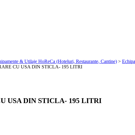
ipamente & Utilaje HoReCa (Hoteluri, Restaurante, Cantine)
>
Echipa
ARE CU USA DIN STICLA- 195 LITRI
USA DIN STICLA- 195 LITRI