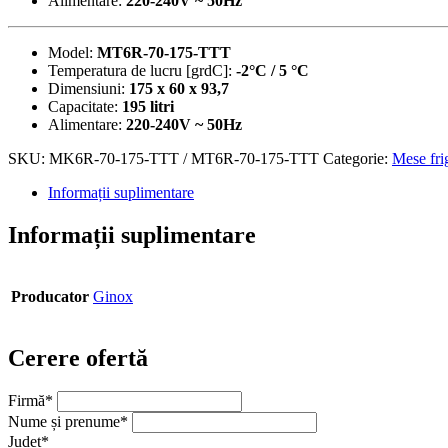
Alimentare:
220-240V ~ 50Hz
Model:
MT6R-70-175-TTT
Temperatura de lucru [grdC]:
-2°C / 5 °C
Dimensiuni:
175 x 60 x 93,7
Capacitate:
195 litri
Alimentare:
220-240V ~ 50Hz
SKU:
MK6R-70-175-TTT / MT6R-70-175-TTT
Categorie:
Mese fri
Informații suplimentare
Informații suplimentare
Producator
Ginox
Cerere ofertă
Firmă
*
Nume și prenume
*
Județ
*