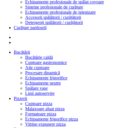
Echipamente profesionale de spălat covoare
Sisteme profesionale de curățare
Echipamente profesionale de igienizare
Accesorii spălătorii / curățătorii
Detergenți spălătorii / curățătorii
Curățare pardoseli
Bucătării
Bucătărie caldă
Cuptoare gastronomice
Alte cuptoare
Procesare dinamică
Echipamente frigorifice
Echipamente neutre
Spălare vase
Linii autoservire
Pizzerii
Cuptoare pizza
Malaxoare aluat pizza
Formatoare pizza
Echipamente frigorifice pizza
Vitrine expunere pizza