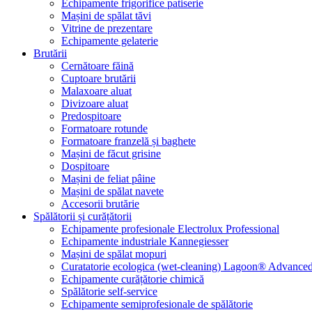
Echipamente frigorifice patiserie
Mașini de spălat tăvi
Vitrine de prezentare
Echipamente gelaterie
Brutării
Cernătoare făină
Cuptoare brutării
Malaxoare aluat
Divizoare aluat
Predospitoare
Formatoare rotunde
Formatoare franzelă și baghete
Mașini de făcut grisine
Dospitoare
Mașini de feliat pâine
Mașini de spălat navete
Accesorii brutărie
Spălătorii și curățătorii
Echipamente profesionale Electrolux Professional
Echipamente industriale Kannegiesser
Mașini de spălat mopuri
Curatatorie ecologica (wet-cleaning) Lagoon® Advanced
Echipamente curățătorie chimică
Spălătorie self-service
Echipamente semiprofesionale de spălătorie