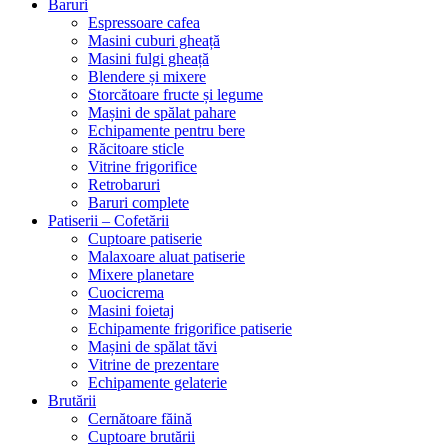
Baruri
Espressoare cafea
Masini cuburi gheață
Masini fulgi gheață
Blendere și mixere
Storcătoare fructe și legume
Mașini de spălat pahare
Echipamente pentru bere
Răcitoare sticle
Vitrine frigorifice
Retrobaruri
Baruri complete
Patiserii – Cofetării
Cuptoare patiserie
Malaxoare aluat patiserie
Mixere planetare
Cuocicrema
Masini foietaj
Echipamente frigorifice patiserie
Mașini de spălat tăvi
Vitrine de prezentare
Echipamente gelaterie
Brutării
Cernătoare făină
Cuptoare brutării