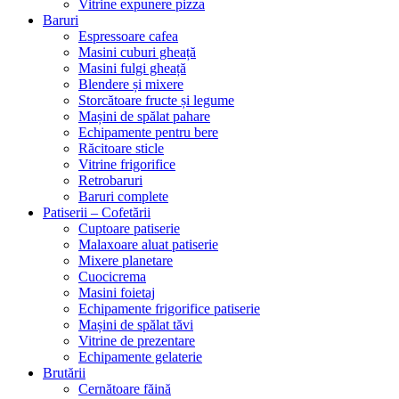
Vitrine expunere pizza
Baruri
Espressoare cafea
Masini cuburi gheață
Masini fulgi gheață
Blendere și mixere
Storcătoare fructe și legume
Mașini de spălat pahare
Echipamente pentru bere
Răcitoare sticle
Vitrine frigorifice
Retrobaruri
Baruri complete
Patiserii – Cofetării
Cuptoare patiserie
Malaxoare aluat patiserie
Mixere planetare
Cuocicrema
Masini foietaj
Echipamente frigorifice patiserie
Mașini de spălat tăvi
Vitrine de prezentare
Echipamente gelaterie
Brutării
Cernătoare făină