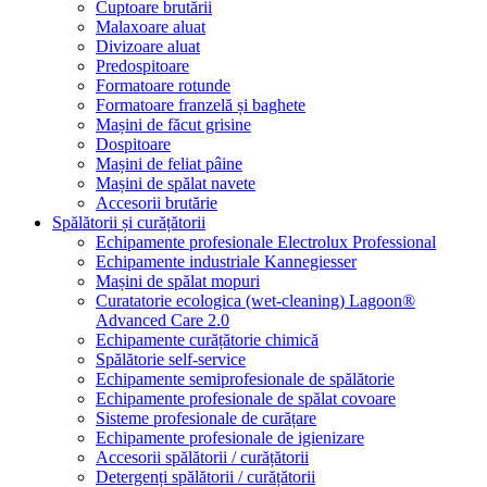
Cuptoare brutării
Malaxoare aluat
Divizoare aluat
Predospitoare
Formatoare rotunde
Formatoare franzelă și baghete
Mașini de făcut grisine
Dospitoare
Mașini de feliat pâine
Mașini de spălat navete
Accesorii brutărie
Spălătorii și curățătorii
Echipamente profesionale Electrolux Professional
Echipamente industriale Kannegiesser
Mașini de spălat mopuri
Curatatorie ecologica (wet-cleaning) Lagoon®
Advanced Care 2.0
Echipamente curățătorie chimică
Spălătorie self-service
Echipamente semiprofesionale de spălătorie
Echipamente profesionale de spălat covoare
Sisteme profesionale de curățare
Echipamente profesionale de igienizare
Accesorii spălătorii / curățătorii
Detergenți spălătorii / curățătorii