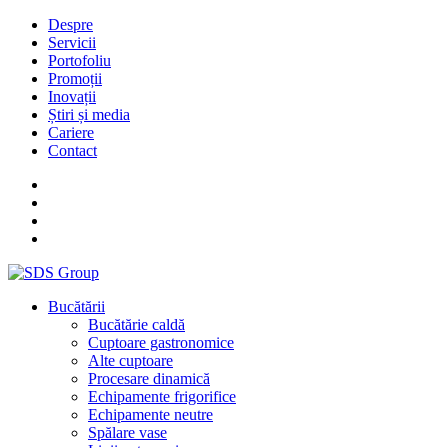
Despre
Servicii
Portofoliu
Promoții
Inovații
Știri și media
Cariere
Contact
Bucătării
Bucătărie caldă
Cuptoare gastronomice
Alte cuptoare
Procesare dinamică
Echipamente frigorifice
Echipamente neutre
Spălare vase