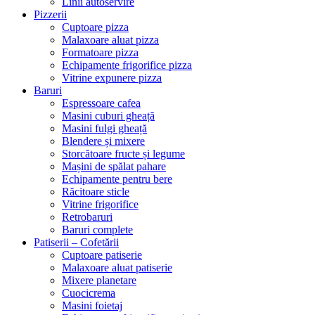
Linii autoservire
Pizzerii
Cuptoare pizza
Malaxoare aluat pizza
Formatoare pizza
Echipamente frigorifice pizza
Vitrine expunere pizza
Baruri
Espressoare cafea
Masini cuburi gheață
Masini fulgi gheață
Blendere și mixere
Storcătoare fructe și legume
Mașini de spălat pahare
Echipamente pentru bere
Răcitoare sticle
Vitrine frigorifice
Retrobaruri
Baruri complete
Patiserii – Cofetării
Cuptoare patiserie
Malaxoare aluat patiserie
Mixere planetare
Cuocicrema
Masini foietaj