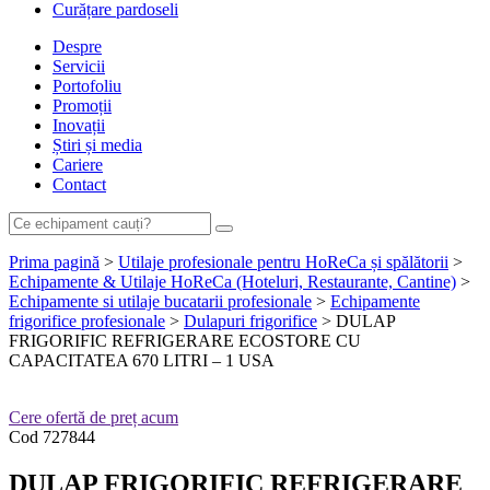
Curățare pardoseli
Despre
Servicii
Portofoliu
Promoții
Inovații
Știri și media
Cariere
Contact
Prima pagină
>
Utilaje profesionale pentru HoReCa și spălătorii
>
Echipamente & Utilaje HoReCa (Hoteluri, Restaurante, Cantine)
>
Echipamente si utilaje bucatarii profesionale
>
Echipamente
frigorifice profesionale
>
Dulapuri frigorifice
> DULAP
FRIGORIFIC REFRIGERARE ECOSTORE CU
CAPACITATEA 670 LITRI – 1 USA
Cere ofertă de preț acum
Cod
727844
DULAP FRIGORIFIC REFRIGERARE