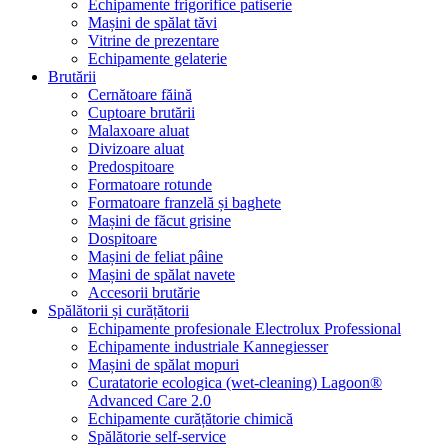
Echipamente frigorifice patiserie
Mașini de spălat tăvi
Vitrine de prezentare
Echipamente gelaterie
Brutării
Cernătoare făină
Cuptoare brutării
Malaxoare aluat
Divizoare aluat
Predospitoare
Formatoare rotunde
Formatoare franzelă și baghete
Mașini de făcut grisine
Dospitoare
Mașini de feliat pâine
Mașini de spălat navete
Accesorii brutărie
Spălătorii și curățătorii
Echipamente profesionale Electrolux Professional
Echipamente industriale Kannegiesser
Mașini de spălat mopuri
Curatatorie ecologica (wet-cleaning) Lagoon®
Advanced Care 2.0
Echipamente curățătorie chimică
Spălătorie self-service