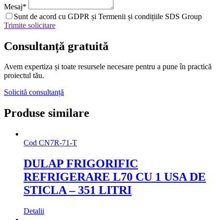
Mesaj
*
Sunt de acord cu GDPR și Termenii și condițiile SDS Group
Trimite solicitare
Consultanță
gratuită
Avem expertiza și toate resursele necesare
pentru a pune în practică
proiectul tău.
Solicită consultanță
Produse similare
Cod
CN7R-71-T
DULAP FRIGORIFIC
REFRIGERARE L70 CU 1 USA DE
STICLA – 351 LITRI
Detalii