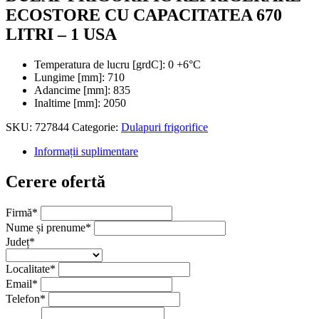
ECOSTORE CU CAPACITATEA 670
LITRI – 1 USA
Temperatura de lucru [grdC]: 0 +6°C
Lungime [mm]: 710
Adancime [mm]: 835
Inaltime [mm]: 2050
SKU:
727844
Categorie:
Dulapuri frigorifice
Informații suplimentare
Cerere ofertă
Firmă
*
Nume și prenume
*
Județ
*
Localitate
*
Email
*
Telefon
*