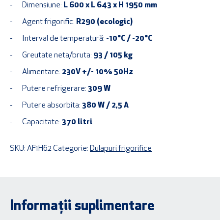
Dimensiune:
L 600 x L 643 x H 1950 mm
Agent frigorific:
R290 (ecologic)
Interval de temperatură:
-10°C / -20°C
Greutate neta/bruta:
93 / 105 kg
Alimentare:
230V +/- 10% 50Hz
Putere refrigerare:
309 W
Putere absorbita:
380 W / 2,5 A
Capacitate:
370 litri
SKU:
AF1H62
Categorie:
Dulapuri frigorifice
Informații suplimentare