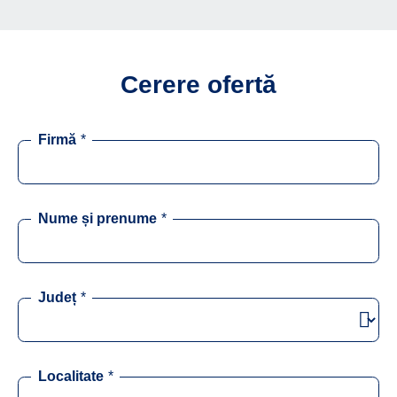
Cerere ofertă
Firmă
*
Nume și prenume
*
Județ
*
Localitate
*