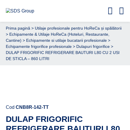
Prima pagină
>
Utilaje profesionale pentru HoReCa și spălătorii
>
Echipamente & Utilaje HoReCa (Hoteluri, Restaurante,
Cantine)
>
Echipamente si utilaje bucatarii profesionale
>
Echipamente frigorifice profesionale
>
Dulapuri frigorifice
>
DULAP FRIGORIFIC REFRIGERARE BAUTURI L80 CU 2 USI
DE STICLA – 860 LITRI
Cere ofertă de preț acum
Cod
CNB8R-142-TT
DULAP FRIGORIFIC
REFRIGERARE BAUTURI L80