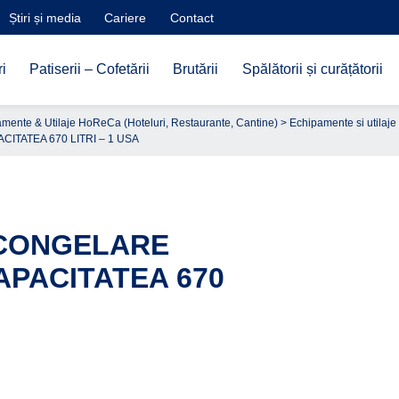
Știri și media
Cariere
Contact
i
Patiserii – Cofetării
Brutării
Spălătorii și curățătorii
mente & Utilaje HoReCa (Hoteluri, Restaurante, Cantine)
>
Echipamente si utilaje 
TATEA 670 LITRI – 1 USA
 CONGELARE
APACITATEA 670