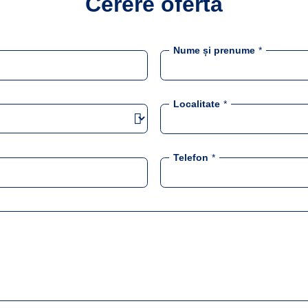
Cerere ofertă
Nume și prenume
*
Localitate
*
Telefon
*