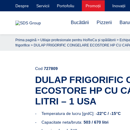
Despre
Servicii
Portofoliu
Promoții
Inovații
Bucătării
Pizzerii
Barur
Prima pagină
>
Utilaje profesionale pentru HoReCa și spălătorii
>
Echipa
frigorifice
> DULAP FRIGORIFIC CONGELARE ECOSTORE HP CU CAPACI
Cod
727809
DULAP FRIGORIFIC
ECOSTORE HP CU C
LITRI – 1 USA
Temperatura de lucru [grdC]:
-22°C / -15°C
Capacitate neta/bruta:
503 / 670 litri