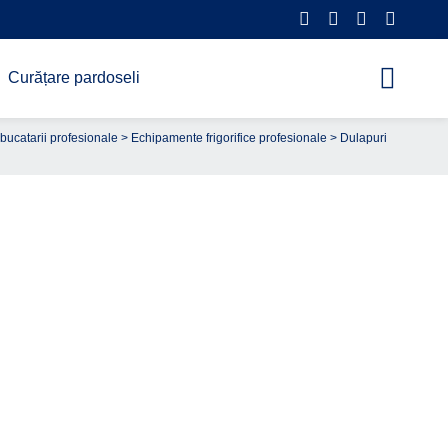
Curățare pardoseli
bucatarii profesionale
>
Echipamente frigorifice profesionale
>
Dulapuri
Cere ofertă de preț acum