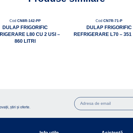
Cod
CN8R-142-PP
Cod
CN7R-71-P
DULAP FRIGORIFIC
DULAP FRIGORIFIC
RIGERARE L80 CU 2 USI –
REFRIGERARE L70 – 351 
860 LITRI
ții, știri și oferte.
Info utile
Asistență