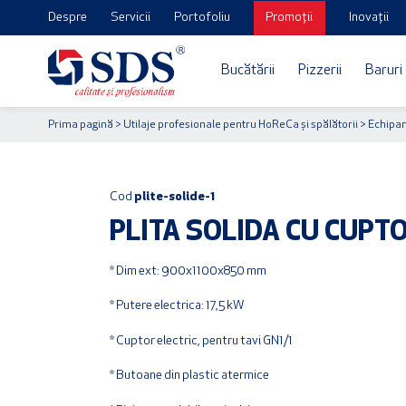
Despre
Servicii
Portofoliu
Promoții
Inovații
Bucătării
Pizzerii
Baruri
Prima pagină
>
Utilaje profesionale pentru HoReCa și spălătorii
>
Echipam
Cod
plite-solide-1
PLITA SOLIDA CU CUPT
* Dim ext: 900x1100x850 mm
* Putere electrica: 17,5 kW
* Cuptor electric, pentru tavi GN1/1
* Butoane din plastic atermice