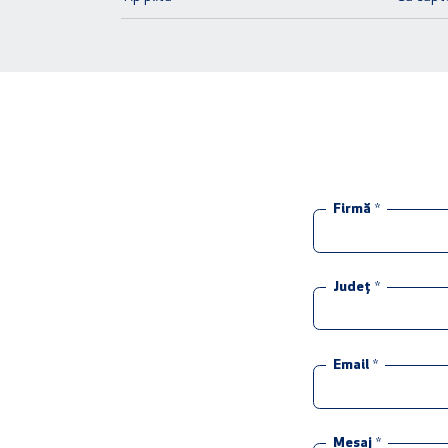
Firmă
*
Județ
*
Email
*
Mesaj
*