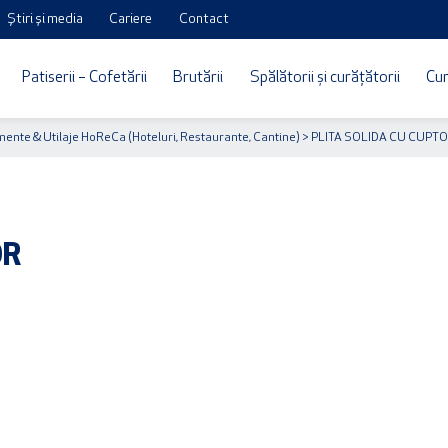
Știri și media
Cariere
Contact
Patiserii – Cofetării
Brutării
Spălătorii și curățătorii
Cur
ente & Utilaje HoReCa (Hoteluri, Restaurante, Cantine)
> PLITA SOLIDA CU CUPT
OR