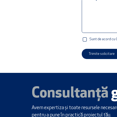
Sunt de acord cu G
Trimite solicitare
Consultanță
g
Avem expertiza și toate resursele necesar
pentru a pune în practică proiectul tău.