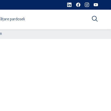
ățare pardoseli
OR
Cere ofertă de preț acum