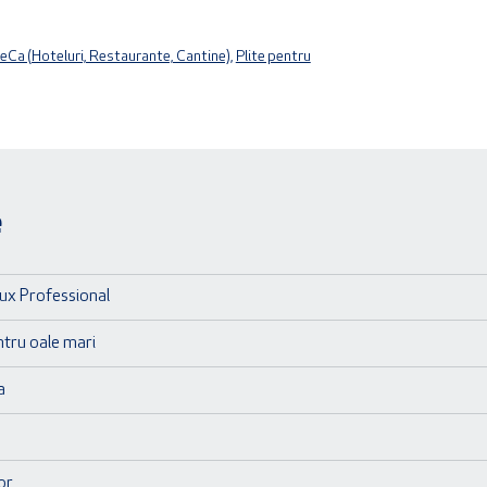
Ca (Hoteluri, Restaurante, Cantine)
,
Plite pentru
e
lux Professional
ntru oale mari
a
or