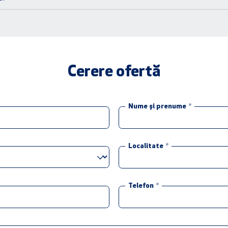
Cerere ofertă
Nume și prenume
*
Localitate
*
Telefon
*