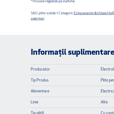
* Picioare reglabile pe inaltime
SKU:
plite-solide-1
Categorii:
Echipamente & Utilaje HoRe
oale mari
Informații suplimentar
Producator
Electro
Tip Produs
Plite pe
Alimentare
Electric
Linie
Alta
Tip plită
Cu cupt