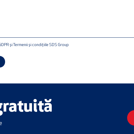
DPR și Termenii și condițiile SDS Group
ratuită
e