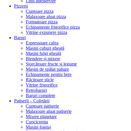
Linii autoservire
Pizzerii
Cuptoare pizza
Malaxoare aluat pizza
Formatoare pizza
Echipamente frigorifice pizza
Vitrine expunere pizza
Baruri
Espressoare cafea
Masini cuburi gheață
Masini fulgi gheață
Blendere și mixere
Storcătoare fructe și legume
Mașini de spălat pahare
Echipamente pentru bere
Răcitoare sticle
Vitrine frigorifice
Retrobaruri
Baruri complete
Patiserii – Cofetării
Cuptoare patiserie
Malaxoare aluat patiserie
Mixere planetare
Cuocicrema
Masini foietaj