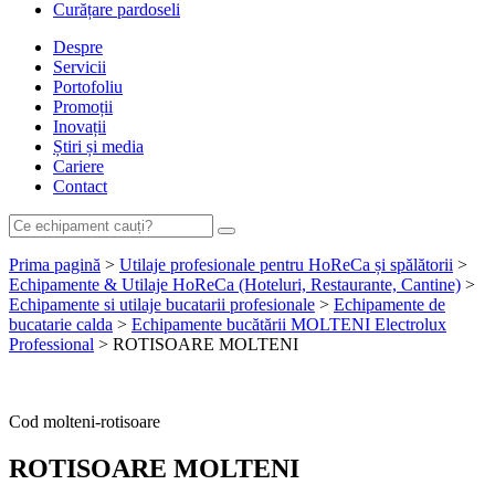
Curățare pardoseli
Despre
Servicii
Portofoliu
Promoții
Inovații
Știri și media
Cariere
Contact
Prima pagină
>
Utilaje profesionale pentru HoReCa și spălătorii
>
Echipamente & Utilaje HoReCa (Hoteluri, Restaurante, Cantine)
>
Echipamente si utilaje bucatarii profesionale
>
Echipamente de
bucatarie calda
>
Echipamente bucătării MOLTENI Electrolux
Professional
> ROTISOARE MOLTENI
Cere ofertă de preț acum
Cod
molteni-rotisoare
ROTISOARE MOLTENI