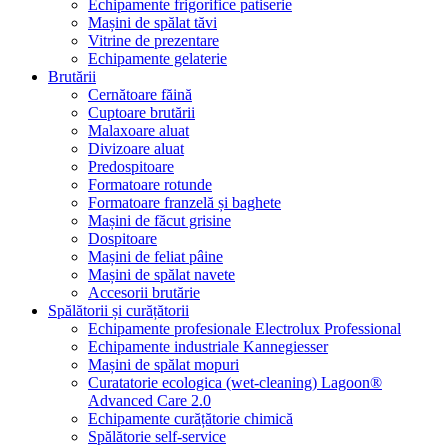
Echipamente frigorifice patiserie
Mașini de spălat tăvi
Vitrine de prezentare
Echipamente gelaterie
Brutării
Cernătoare făină
Cuptoare brutării
Malaxoare aluat
Divizoare aluat
Predospitoare
Formatoare rotunde
Formatoare franzelă și baghete
Mașini de făcut grisine
Dospitoare
Mașini de feliat pâine
Mașini de spălat navete
Accesorii brutărie
Spălătorii și curățătorii
Echipamente profesionale Electrolux Professional
Echipamente industriale Kannegiesser
Mașini de spălat mopuri
Curatatorie ecologica (wet-cleaning) Lagoon®
Advanced Care 2.0
Echipamente curățătorie chimică
Spălătorie self-service