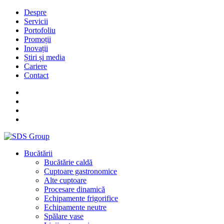
Despre
Servicii
Portofoliu
Promoții
Inovații
Știri și media
Cariere
Contact
Bucătării
Bucătărie caldă
Cuptoare gastronomice
Alte cuptoare
Procesare dinamică
Echipamente frigorifice
Echipamente neutre
Spălare vase