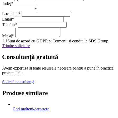
Județ
*
Localitate
*
Email
*
Telefon
*
Mesaj
*
Sunt de acord cu GDPR și Termenii și condițiile SDS Group
Trimite solicitare
Consultanță
gratuită
Avem expertiza și toate resursele necesare
pentru a pune în practică
proiectul tău.
Solicită consultanță
Produse similare
Cod
molteni-caractere