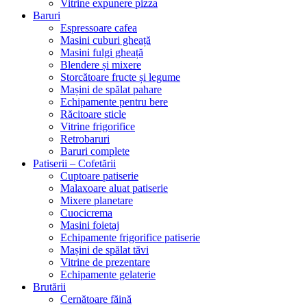
Vitrine expunere pizza
Baruri
Espressoare cafea
Masini cuburi gheață
Masini fulgi gheață
Blendere și mixere
Storcătoare fructe și legume
Mașini de spălat pahare
Echipamente pentru bere
Răcitoare sticle
Vitrine frigorifice
Retrobaruri
Baruri complete
Patiserii – Cofetării
Cuptoare patiserie
Malaxoare aluat patiserie
Mixere planetare
Cuocicrema
Masini foietaj
Echipamente frigorifice patiserie
Mașini de spălat tăvi
Vitrine de prezentare
Echipamente gelaterie
Brutării
Cernătoare făină