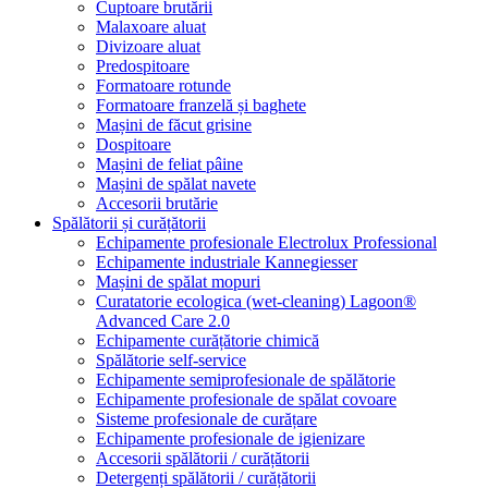
Cuptoare brutării
Malaxoare aluat
Divizoare aluat
Predospitoare
Formatoare rotunde
Formatoare franzelă și baghete
Mașini de făcut grisine
Dospitoare
Mașini de feliat pâine
Mașini de spălat navete
Accesorii brutărie
Spălătorii și curățătorii
Echipamente profesionale Electrolux Professional
Echipamente industriale Kannegiesser
Mașini de spălat mopuri
Curatatorie ecologica (wet-cleaning) Lagoon®
Advanced Care 2.0
Echipamente curățătorie chimică
Spălătorie self-service
Echipamente semiprofesionale de spălătorie
Echipamente profesionale de spălat covoare
Sisteme profesionale de curățare
Echipamente profesionale de igienizare
Accesorii spălătorii / curățătorii
Detergenți spălătorii / curățătorii