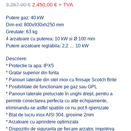
Prețul
Prețul
3.267,00
€
2.450,00
€
+ TVA
inițial
curent
a
este:
Putere gaz: 40 kW
fost:
2.450,00 €.
Dim ext: 800x930xh250 mm
3.267,00 €.
Greutate: 63 kg
4 arzatoare cu puterea: 10 kW si Ø 100 mm
Putere arzatoare reglabila: 2,2 … 10 kW
Descriere:
* Protectie la apa: IPX5
* Gratar superior din fonta
* Panouri laterale din otel inox cu finisaje Scotch Brite
* Posibilitate de functionare pe gaz sau GPL
* Panouri laterale prelucrate în unghi drept, pentru a
permite conectarea perfecta cu alte echipamente,
eliminandu-se astfel spatiile ce nu pot fi igienizate
* Blat de lucru inox AISI 304, grosime 2mm
* Arzatoare cu aprindere optimizata
* Dispozitiv de siguranta pe fiecare arzator, impotriva