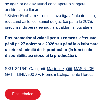
scurgerilor de gaz atunci cand apare o stingere
accidentala a flacarii
* Sistem EcoFlame – detecteaza tigaia/oala de lucru,
reducand astfel consumul de gaz (cu pana la 20%),
precum si dispersarea inutilă a căldurii în bucătărie.
Preț promoțional valabil pentru comenzi efectuate
până pe 27 noiembrie 2026 sau până la o informare
ulterioară primită de la producător (în funcție de
disponibilitatea stocului la producător).
SKU:
391641
Categorii:
Mașini de gătit
,
MASINI DE
GATIT LINIA 900 XP
,
Promotii Echipamente Horeca
Fisa tehnica