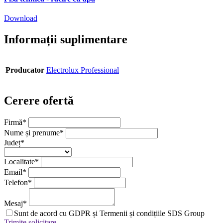
Download
Informații suplimentare
Producator
Electrolux Professional
Cerere ofertă
Firmă
*
Nume și prenume
*
Județ
*
Localitate
*
Email
*
Telefon
*
Mesaj
*
Sunt de acord cu GDPR și Termenii și condițiile SDS Group
Trimite solicitare