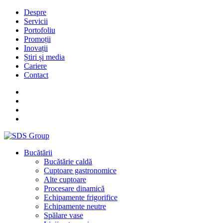
Despre
Servicii
Portofoliu
Promoții
Inovații
Știri și media
Cariere
Contact
Bucătării
Bucătărie caldă
Cuptoare gastronomice
Alte cuptoare
Procesare dinamică
Echipamente frigorifice
Echipamente neutre
Spălare vase