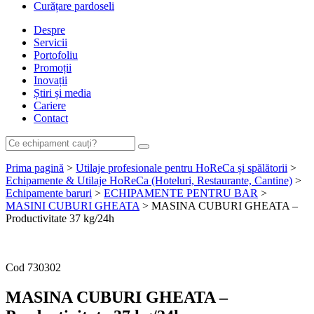
Curățare pardoseli
Despre
Servicii
Portofoliu
Promoții
Inovații
Știri și media
Cariere
Contact
Prima pagină
>
Utilaje profesionale pentru HoReCa și spălătorii
>
Echipamente & Utilaje HoReCa (Hoteluri, Restaurante, Cantine)
>
Echipamente baruri
>
ECHIPAMENTE PENTRU BAR
>
MASINI CUBURI GHEATA
> MASINA CUBURI GHEATA –
Productivitate 37 kg/24h
Cere ofertă de preț acum
Cod
730302
MASINA CUBURI GHEATA –