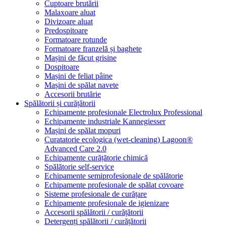
Cuptoare brutării
Malaxoare aluat
Divizoare aluat
Predospitoare
Formatoare rotunde
Formatoare franzelă și baghete
Mașini de făcut grisine
Dospitoare
Mașini de feliat pâine
Mașini de spălat navete
Accesorii brutărie
Spălătorii și curățătorii
Echipamente profesionale Electrolux Professional
Echipamente industriale Kannegiesser
Mașini de spălat mopuri
Curatatorie ecologica (wet-cleaning) Lagoon®
Advanced Care 2.0
Echipamente curățătorie chimică
Spălătorie self-service
Echipamente semiprofesionale de spălătorie
Echipamente profesionale de spălat covoare
Sisteme profesionale de curățare
Echipamente profesionale de igienizare
Accesorii spălătorii / curățătorii
Detergenți spălătorii / curățătorii