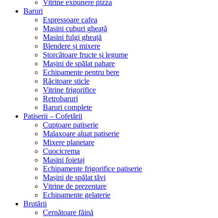
Vitrine expunere pizza
Baruri
Espressoare cafea
Masini cuburi gheață
Masini fulgi gheață
Blendere și mixere
Storcătoare fructe și legume
Mașini de spălat pahare
Echipamente pentru bere
Răcitoare sticle
Vitrine frigorifice
Retrobaruri
Baruri complete
Patiserii – Cofetării
Cuptoare patiserie
Malaxoare aluat patiserie
Mixere planetare
Cuocicrema
Masini foietaj
Echipamente frigorifice patiserie
Mașini de spălat tăvi
Vitrine de prezentare
Echipamente gelaterie
Brutării
Cernătoare făină