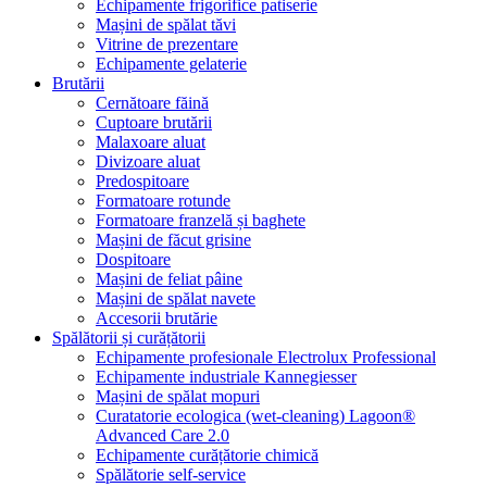
Echipamente frigorifice patiserie
Mașini de spălat tăvi
Vitrine de prezentare
Echipamente gelaterie
Brutării
Cernătoare făină
Cuptoare brutării
Malaxoare aluat
Divizoare aluat
Predospitoare
Formatoare rotunde
Formatoare franzelă și baghete
Mașini de făcut grisine
Dospitoare
Mașini de feliat pâine
Mașini de spălat navete
Accesorii brutărie
Spălătorii și curățătorii
Echipamente profesionale Electrolux Professional
Echipamente industriale Kannegiesser
Mașini de spălat mopuri
Curatatorie ecologica (wet-cleaning) Lagoon®
Advanced Care 2.0
Echipamente curățătorie chimică
Spălătorie self-service