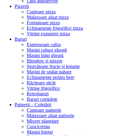
Linii autoservire
Pizzerii
Cuptoare pizza
Malaxoare aluat pizza
Formatoare pizza
Echipamente frigorifice pizza
Vitrine expunere pizza
Baruri
Espressoare cafea
Masini cuburi gheață
Masini fulgi gheață
Blendere și mixere
Storcătoare fructe și legume
Mașini de spălat pahare
Echipamente pentru bere
Răcitoare sticle
Vitrine frigorifice
Retrobaruri
Baruri complete
Patiserii – Cofetării
Cuptoare patiserie
Malaxoare aluat patiserie
Mixere planetare
Cuocicrema
Masini foietaj