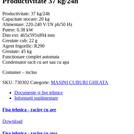
Productivitate 37 kg/24h
Productivitate: 37 kg/24h
Capacitate stocare: 20 kg
Alimentare: 220-240 V/1N ph/50 Hz
Putere: 0.38 kW
Dim ext: 465x595x894 mm
Greutate cub: 22 g
Agent frigorific: R290
Greutate: 45 kg
Functionare complet automata
Condensator racit cu aer sau cu apa
Container – inclus
SKU:
730302
Categorie:
MASINI CUBURI GHEATA
Documente și fișe tehnice
Informații suplimentare
Fisa tehnica - racire cu aer
Download
Fisa tehnica - racire cu apa