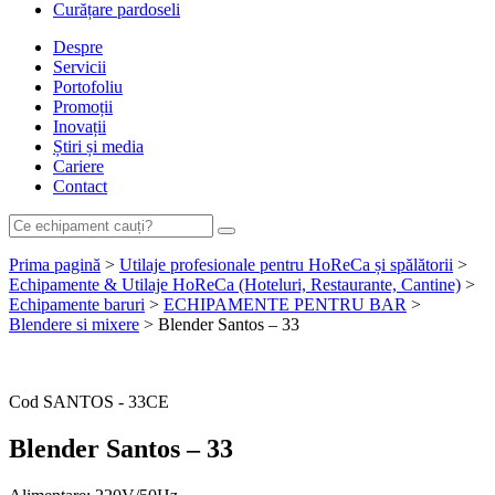
Curățare pardoseli
Despre
Servicii
Portofoliu
Promoții
Inovații
Știri și media
Cariere
Contact
Prima pagină
>
Utilaje profesionale pentru HoReCa și spălătorii
>
Echipamente & Utilaje HoReCa (Hoteluri, Restaurante, Cantine)
>
Echipamente baruri
>
ECHIPAMENTE PENTRU BAR
>
Blendere si mixere
> Blender Santos – 33
Cere ofertă de preț acum
Cod
SANTOS - 33CE
Blender Santos – 33