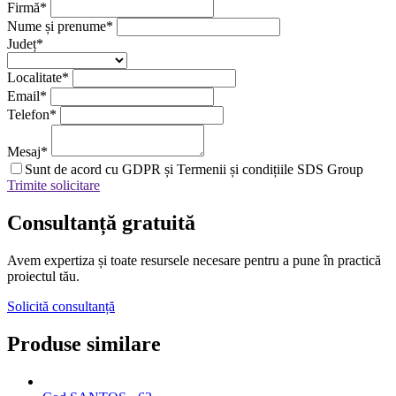
Firmă
*
Nume și prenume
*
Județ
*
Localitate
*
Email
*
Telefon
*
Mesaj
*
Sunt de acord cu GDPR și Termenii și condițiile SDS Group
Trimite solicitare
Consultanță
gratuită
Avem expertiza și toate resursele necesare
pentru a pune în practică
proiectul tău.
Solicită consultanță
Produse similare