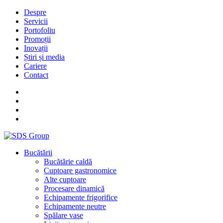
Despre
Servicii
Portofoliu
Promoții
Inovații
Știri și media
Cariere
Contact
Bucătării
Bucătărie caldă
Cuptoare gastronomice
Alte cuptoare
Procesare dinamică
Echipamente frigorifice
Echipamente neutre
Spălare vase