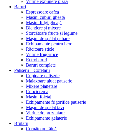
Vitrine expunere pizza
Baruri
Espressoare cafea
Masini cuburi gheață
Masini fulgi gheață
Blendere și mixere
Storcătoare fructe și legume
Mașini de spălat pahare
Echipamente pentru bere
Răcitoare sticle
Vitrine frigorifice
Retrobaruri
Baruri complete
Patiserii – Cofetării
Cuptoare patiserie
Malaxoare aluat patiserie
Mixere planetare
Cuocicrema
Masini foietaj
Echipamente frigorifice patiserie
Mașini de spălat tăvi
Vitrine de prezentare
Echipamente gelaterie
Brutării
Cernătoare făină