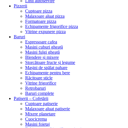
Linii autoservire
Pizzerii
Cuptoare pizza
Malaxoare aluat pizza
Formatoare pizza
Echipamente frigorifice pizza
Vitrine expunere pizza
Baruri
Espressoare cafea
Masini cuburi gheață
Masini fulgi gheață
Blendere și mixere
Storcătoare fructe și legume
Mașini de spălat pahare
Echipamente pentru bere
Răcitoare sticle
Vitrine frigorifice
Retrobaruri
Baruri complete
Patiserii – Cofetării
Cuptoare patiserie
Malaxoare aluat patiserie
Mixere planetare
Cuocicrema
Masini foietaj