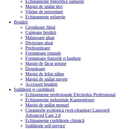
Echipamente frigorifice patiserie
Mașini de spălat tăvi
Vitrine de prezentare
Echipamente gelaterie
Brutării
Cernătoare făină
Cuptoare brutării
Malaxoare aluat
Divizoare aluat
Predospitoare
Formatoare rotunde
Formatoare franzelă și baghete
Mașini de făcut grisine
Dospitoare
Mașini de feliat pâine
Mașini de spălat navete
Accesorii brutărie
Spălătorii și curățătorii
Echipamente profesionale Electrolux Professional
Echipamente industriale Kannegiesser
Mașini de spălat mopuri
Curatatorie ecologica (wet-cleaning) Lagoon®
Advanced Care 2.0
Echipamente curățătorie chimică
Spălătorie self-service