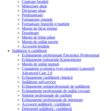
Cuptoare brutării
Malaxoare aluat
Divizoare aluat
Predospitoare
Formatoare rotunde
Formatoare franzelă și baghete
Mașini de făcut grisine
Dospitoare
Mașini de feliat pâine
Mașini de spălat navete
Accesorii brutărie
Spălătorii și curățătorii
Echipamente profesionale Electrolux Professional
Echipamente industriale Kannegiesser
Mașini de spălat mopuri
Curatatorie ecologica (wet-cleaning) Lagoon®
Advanced Care 2.0
Echipamente curățătorie chimică
Spălătorie self-service
Echipamente semiprofesionale de spălătorie
Echipamente profesionale de spălat covoare
Sisteme profesionale de curățare
Echipamente profesionale de igienizare
Accesorii spălătorii / curățătorii
Detergenți spălătorii / curățătorii