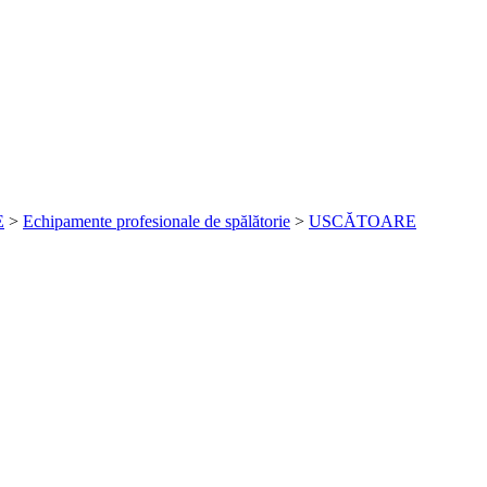
E
>
Echipamente profesionale de spălătorie
>
USCĂTOARE