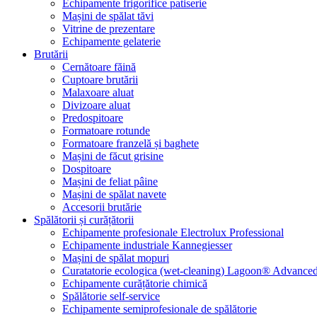
Echipamente frigorifice patiserie
Mașini de spălat tăvi
Vitrine de prezentare
Echipamente gelaterie
Brutării
Cernătoare făină
Cuptoare brutării
Malaxoare aluat
Divizoare aluat
Predospitoare
Formatoare rotunde
Formatoare franzelă și baghete
Mașini de făcut grisine
Dospitoare
Mașini de feliat pâine
Mașini de spălat navete
Accesorii brutărie
Spălătorii și curățătorii
Echipamente profesionale Electrolux Professional
Echipamente industriale Kannegiesser
Mașini de spălat mopuri
Curatatorie ecologica (wet-cleaning) Lagoon® Advanced
Echipamente curățătorie chimică
Spălătorie self-service
Echipamente semiprofesionale de spălătorie