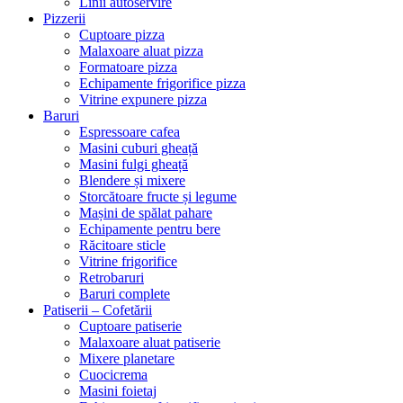
Linii autoservire
Pizzerii
Cuptoare pizza
Malaxoare aluat pizza
Formatoare pizza
Echipamente frigorifice pizza
Vitrine expunere pizza
Baruri
Espressoare cafea
Masini cuburi gheață
Masini fulgi gheață
Blendere și mixere
Storcătoare fructe și legume
Mașini de spălat pahare
Echipamente pentru bere
Răcitoare sticle
Vitrine frigorifice
Retrobaruri
Baruri complete
Patiserii – Cofetării
Cuptoare patiserie
Malaxoare aluat patiserie
Mixere planetare
Cuocicrema
Masini foietaj