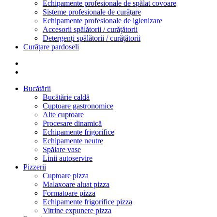
Echipamente profesionale de spălat covoare
Sisteme profesionale de curățare
Echipamente profesionale de igienizare
Accesorii spălătorii / curățătorii
Detergenți spălătorii / curățătorii
Curățare pardoseli
Bucătării
Bucătărie caldă
Cuptoare gastronomice
Alte cuptoare
Procesare dinamică
Echipamente frigorifice
Echipamente neutre
Spălare vase
Linii autoservire
Pizzerii
Cuptoare pizza
Malaxoare aluat pizza
Formatoare pizza
Echipamente frigorifice pizza
Vitrine expunere pizza