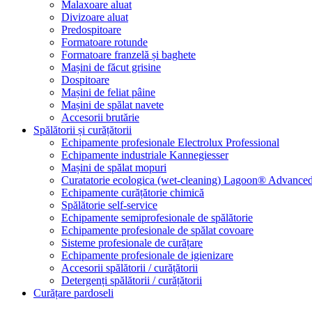
Malaxoare aluat
Divizoare aluat
Predospitoare
Formatoare rotunde
Formatoare franzelă și baghete
Mașini de făcut grisine
Dospitoare
Mașini de feliat pâine
Mașini de spălat navete
Accesorii brutărie
Spălătorii și curățătorii
Echipamente profesionale Electrolux Professional
Echipamente industriale Kannegiesser
Mașini de spălat mopuri
Curatatorie ecologica (wet-cleaning) Lagoon® Advanced
Echipamente curățătorie chimică
Spălătorie self-service
Echipamente semiprofesionale de spălătorie
Echipamente profesionale de spălat covoare
Sisteme profesionale de curățare
Echipamente profesionale de igienizare
Accesorii spălătorii / curățătorii
Detergenți spălătorii / curățătorii
Curățare pardoseli