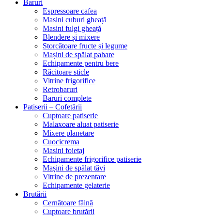
Baruri
Espressoare cafea
Masini cuburi gheață
Masini fulgi gheață
Blendere și mixere
Storcătoare fructe și legume
Mașini de spălat pahare
Echipamente pentru bere
Răcitoare sticle
Vitrine frigorifice
Retrobaruri
Baruri complete
Patiserii – Cofetării
Cuptoare patiserie
Malaxoare aluat patiserie
Mixere planetare
Cuocicrema
Masini foietaj
Echipamente frigorifice patiserie
Mașini de spălat tăvi
Vitrine de prezentare
Echipamente gelaterie
Brutării
Cernătoare făină
Cuptoare brutării