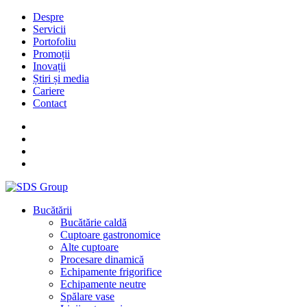
Despre
Servicii
Portofoliu
Promoții
Inovații
Știri și media
Cariere
Contact
Bucătării
Bucătărie caldă
Cuptoare gastronomice
Alte cuptoare
Procesare dinamică
Echipamente frigorifice
Echipamente neutre
Spălare vase