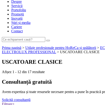
Despre
Servicii
Portofoliu
Promoții
Inovații
Știri și media
Cariere
Contact
Prima pagină
>
Utilaje profesionale pentru HoReCa și spălătorii
>
EC
ELECTROLUX PROFESSIONAL
> USCATOARE CLASICE
USCATOARE CLASICE
Afișez 1 - 12 din 17 rezultate
Consultanță
gratuită
Avem expertiza și toate resursele necesare
pentru a pune în practică pr
Solicită consultanță
Filtrare
+