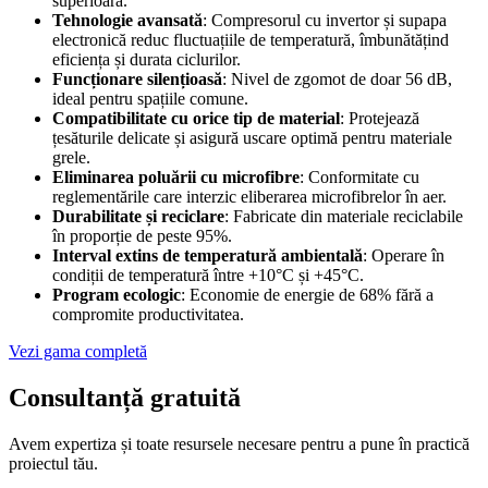
superioară.
Tehnologie avansată
: Compresorul cu invertor și supapa
electronică reduc fluctuațiile de temperatură, îmbunătățind
eficiența și durata ciclurilor.
Funcționare silențioasă
: Nivel de zgomot de doar 56 dB,
ideal pentru spațiile comune.
Compatibilitate cu orice tip de material
: Protejează
țesăturile delicate și asigură uscare optimă pentru materiale
grele.
Eliminarea poluării cu microfibre
: Conformitate cu
reglementările care interzic eliberarea microfibrelor în aer.
Durabilitate și reciclare
: Fabricate din materiale reciclabile
în proporție de peste 95%.
Interval extins de temperatură ambientală
: Operare în
condiții de temperatură între +10°C și +45°C.
Program ecologic
: Economie de energie de 68% fără a
compromite productivitatea.
Vezi gama completă
Consultanță
gratuită
Avem expertiza și toate resursele necesare
pentru a pune în practică
proiectul tău.