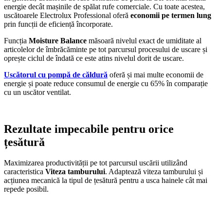
energie decât mașinile de spălat rufe comerciale. Cu toate acestea,
uscătoarele Electrolux Professional oferă
economii pe termen lung
prin funcții de eficiență încorporate.
Funcția
Moisture Balance
măsoară nivelul exact de umiditate al
articolelor de îmbrăcăminte pe tot parcursul procesului de uscare și
oprește ciclul de îndată ce este atins nivelul dorit de uscare.
Uscătorul cu pompă de căldură
oferă și mai multe economii de
energie și poate reduce consumul de energie cu 65% în comparație
cu un uscător ventilat.
Rezultate impecabile pentru orice
țesătură
Maximizarea productivității pe tot parcursul uscării utilizând
caracteristica
Viteza tamburului
. Adaptează viteza tamburului și
acțiunea mecanică la tipul de țesătură pentru a usca hainele cât mai
repede posibil.