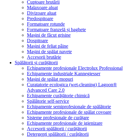
Cuptoare brutării
Malaxoare aluat
Divizoare aluat
Predospitoare
Formatoare rotunde
Formatoare franzelă și baghete
Mașini de făcut grisine
Dospitoare
Mașini de feliat pâine
Mașini de spălat navete
Accesorii brutărie
Spălătorii și curățătorii
Echipamente profesionale Electrolux Professional
Echipamente industriale Kannegiesser
Mașini de spălat mopuri
Curatatorie ecologica (wet-cleaning) Lagoon®
Advanced Care 2.0
Echipamente curățătorie chimică
Spălătorie self-service
Echipamente semiprofesionale de spălătorie
Echipamente profesionale de spălat covoare
Sisteme profesionale de curățare
Echipamente profesionale de igienizare
Accesorii spălătorii / curățătorii
Detergenți spălătorii / curățătorii