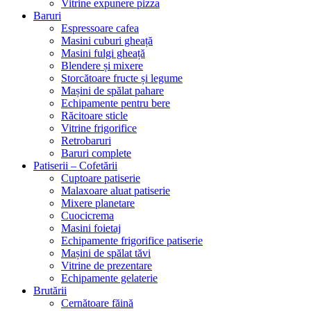
Vitrine expunere pizza
Baruri
Espressoare cafea
Masini cuburi gheață
Masini fulgi gheață
Blendere și mixere
Storcătoare fructe și legume
Mașini de spălat pahare
Echipamente pentru bere
Răcitoare sticle
Vitrine frigorifice
Retrobaruri
Baruri complete
Patiserii – Cofetării
Cuptoare patiserie
Malaxoare aluat patiserie
Mixere planetare
Cuocicrema
Masini foietaj
Echipamente frigorifice patiserie
Mașini de spălat tăvi
Vitrine de prezentare
Echipamente gelaterie
Brutării
Cernătoare făină