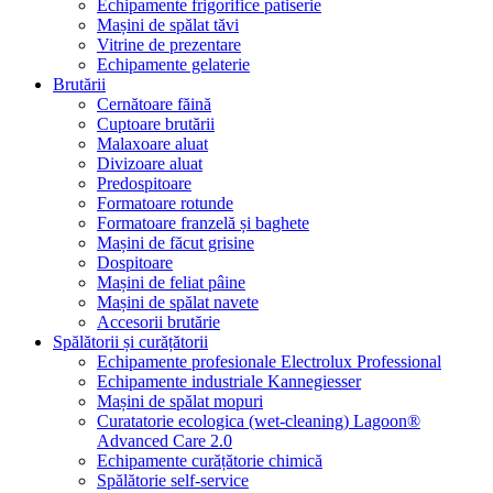
Echipamente frigorifice patiserie
Mașini de spălat tăvi
Vitrine de prezentare
Echipamente gelaterie
Brutării
Cernătoare făină
Cuptoare brutării
Malaxoare aluat
Divizoare aluat
Predospitoare
Formatoare rotunde
Formatoare franzelă și baghete
Mașini de făcut grisine
Dospitoare
Mașini de feliat pâine
Mașini de spălat navete
Accesorii brutărie
Spălătorii și curățătorii
Echipamente profesionale Electrolux Professional
Echipamente industriale Kannegiesser
Mașini de spălat mopuri
Curatatorie ecologica (wet-cleaning) Lagoon®
Advanced Care 2.0
Echipamente curățătorie chimică
Spălătorie self-service