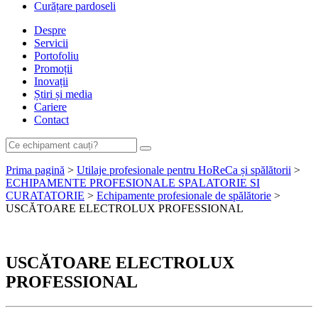
Curățare pardoseli
Despre
Servicii
Portofoliu
Promoții
Inovații
Știri și media
Cariere
Contact
Prima pagină
>
Utilaje profesionale pentru HoReCa și spălătorii
>
ECHIPAMENTE PROFESIONALE SPALATORIE SI
CURATATORIE
>
Echipamente profesionale de spălătorie
>
USCĂTOARE ELECTROLUX PROFESSIONAL
USCĂTOARE ELECTROLUX
PROFESSIONAL