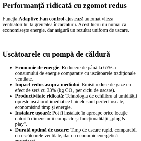
Performanță ridicată cu zgomot redus
Funcția
Adaptive Fan control
ajustează automat viteza
ventilatorului la greutatea încărcăturii. Acest lucru nu numai că
economisește energie, dar asigură un rezultat uniform de uscare.
Uscătoarele cu pompă de căldură
Economie de energie
: Reducere de până la 65% a
consumului de energie comparativ cu uscătoarele tradiționale
ventilate.
Impact redus asupra mediului
: Emisii reduse de gaze cu
efect de seră cu 33% (kg CO₂ per ciclu de uscare).
Productivitate ridicată
: Tehnologia de echilibru al umidității
oprește uscătorul imediat ce hainele sunt perfect uscate,
economisind timp și energie.
Instalare ușoară
: Pot fi instalate în aproape orice locație
datorită dimensiunii compacte și funcționalității „plug &
play”.
Durată optimă de uscare
: Timp de uscare rapid, comparabil
cu uscătoarele ventilate, dar cu economie energetică