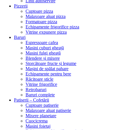
Linii autoservire
Pizzerii
Cuptoare pizza
Malaxoare aluat pizza
Formatoare pizza
Echipamente frigorifice pizza
Vitrine expunere pizza
Baruri
Espressoare cafea
Masini cuburi gheață
Masini fulgi gheață
Blendere și mixere
Storcătoare fructe și legume
Mașini de spălat pahare
Echipamente pentru bere
Răcitoare sticle
Vitrine frigorifice
Retrobaruri
Baruri complete
Patiserii – Cofetării
Cuptoare patiserie
Malaxoare aluat patiserie
Mixere planetare
Cuocicrema
Masini foietaj