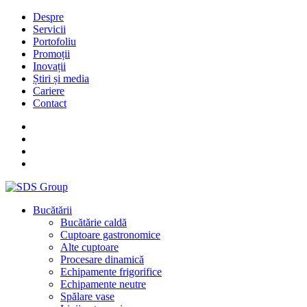
Despre
Servicii
Portofoliu
Promoții
Inovații
Știri și media
Cariere
Contact
Bucătării
Bucătărie caldă
Cuptoare gastronomice
Alte cuptoare
Procesare dinamică
Echipamente frigorifice
Echipamente neutre
Spălare vase