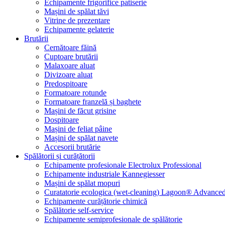
Echipamente frigorifice patiserie
Mașini de spălat tăvi
Vitrine de prezentare
Echipamente gelaterie
Brutării
Cernătoare făină
Cuptoare brutării
Malaxoare aluat
Divizoare aluat
Predospitoare
Formatoare rotunde
Formatoare franzelă și baghete
Mașini de făcut grisine
Dospitoare
Mașini de feliat pâine
Mașini de spălat navete
Accesorii brutărie
Spălătorii și curățătorii
Echipamente profesionale Electrolux Professional
Echipamente industriale Kannegiesser
Mașini de spălat mopuri
Curatatorie ecologica (wet-cleaning) Lagoon® Advanced
Echipamente curățătorie chimică
Spălătorie self-service
Echipamente semiprofesionale de spălătorie