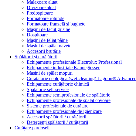
Malaxoare aluat
Divizoare aluat
Predospitoare
Formatoare rotunde
Formatoare franzelă și baghete
Mașini de făcut grisine
Dospitoare
Mașini de feliat pâine
Mașini de spălat navete
Accesorii brutărie
Spălătorii și curățătorii
Echipamente profesionale Electrolux Professional
Echipamente industriale Kannegiesser
Mașini de spălat mopuri
Curatatorie ecologica (wet-cleaning) Lagoon® Advanced
Echipamente curățătorie chimică
Spălătorie self-service
Echipamente semiprofesionale de spălătorie
Echipamente profesionale de spălat covoare
Sisteme profesionale de curățare
Echipamente profesionale de igienizare
Accesorii spălătorii / curățătorii
Detergenți spălătorii / curățătorii
Curățare pardoseli