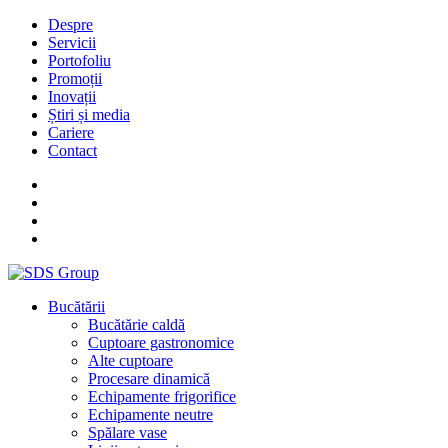
Despre
Servicii
Portofoliu
Promoții
Inovații
Știri și media
Cariere
Contact
Bucătării
Bucătărie caldă
Cuptoare gastronomice
Alte cuptoare
Procesare dinamică
Echipamente frigorifice
Echipamente neutre
Spălare vase