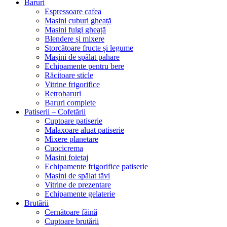
Baruri
Espressoare cafea
Masini cuburi gheață
Masini fulgi gheață
Blendere și mixere
Storcătoare fructe și legume
Mașini de spălat pahare
Echipamente pentru bere
Răcitoare sticle
Vitrine frigorifice
Retrobaruri
Baruri complete
Patiserii – Cofetării
Cuptoare patiserie
Malaxoare aluat patiserie
Mixere planetare
Cuocicrema
Masini foietaj
Echipamente frigorifice patiserie
Mașini de spălat tăvi
Vitrine de prezentare
Echipamente gelaterie
Brutării
Cernătoare făină
Cuptoare brutării