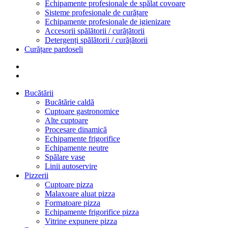
Echipamente profesionale de spălat covoare
Sisteme profesionale de curățare
Echipamente profesionale de igienizare
Accesorii spălătorii / curățătorii
Detergenți spălătorii / curățătorii
Curățare pardoseli
Bucătării
Bucătărie caldă
Cuptoare gastronomice
Alte cuptoare
Procesare dinamică
Echipamente frigorifice
Echipamente neutre
Spălare vase
Linii autoservire
Pizzerii
Cuptoare pizza
Malaxoare aluat pizza
Formatoare pizza
Echipamente frigorifice pizza
Vitrine expunere pizza