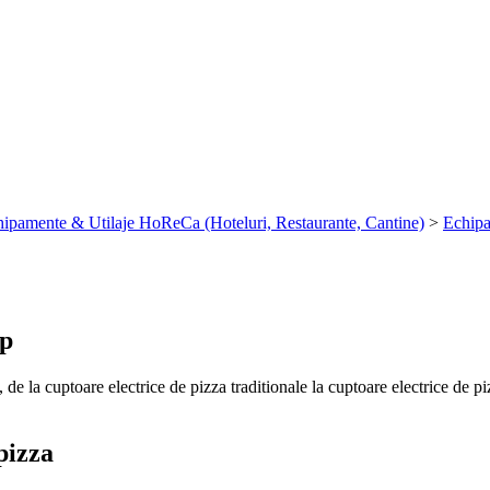
ipamente & Utilaje HoReCa (Hoteluri, Restaurante, Cantine)
>
Echipa
op
de la cuptoare electrice de pizza traditionale la cuptoare electrice de pi
 pizza