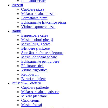
Linii autoservire
Pizzerii
Cuptoare pizza
Malaxoare aluat pizza
Formatoare pizza
Echipamente frigorifice pizza
Vitrine expunere pizza
Baruri
Espressoare cafea
Masini cuburi gheață
Masini fulgi gheață
Blendere și mixere
Storcătoare fructe și legume
Mașini de spălat pahare
Echipamente pentru bere
Răcitoare sticle
Vitrine frigorifice
Retrobaruri
Baruri complete
Patiserii – Cofetării
Cuptoare patiserie
Malaxoare aluat patiserie
Mixere planetare
Cuocicrema
Masini foietaj