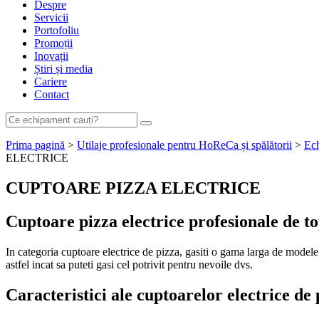
Despre
Servicii
Portofoliu
Promoții
Inovații
Știri și media
Cariere
Contact
Prima pagină
>
Utilaje profesionale pentru HoReCa și spălătorii
>
Ech
ELECTRICE
CUPTOARE PIZZA ELECTRICE
Cuptoare pizza
electrice
profesionale de t
In categoria cuptoare electrice de pizza, gasiti o gama larga de modele, 
astfel incat sa puteti gasi cel potrivit pentru nevoile dvs.
Caracteristici ale cuptoarelor electrice de