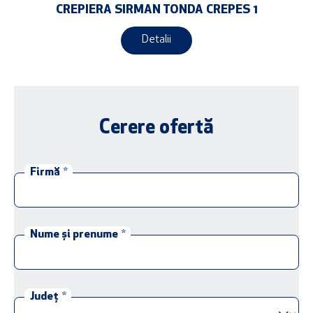
CREPIERA SIRMAN TONDA CREPES 1
Detalii
Cerere ofertă
Firmă
*
Nume și prenume
*
Județ
*