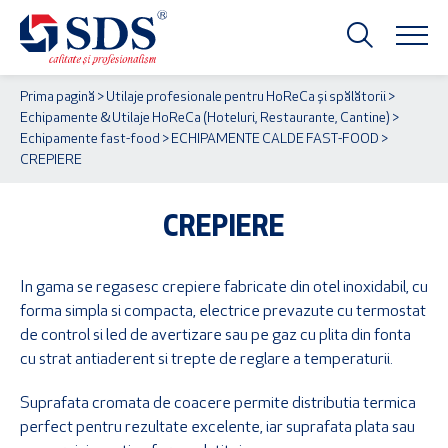
Prima pagină
>
Utilaje profesionale pentru HoReCa și spălătorii
>
Echipamente & Utilaje HoReCa (Hoteluri, Restaurante, Cantine)
>
Echipamente fast-food
>
ECHIPAMENTE CALDE FAST-FOOD
>
CREPIERE
CREPIERE
In gama se regasesc crepiere fabricate din otel inoxidabil, cu
forma simpla si compacta, electrice prevazute cu termostat
de control si led de avertizare sau pe gaz cu plita din fonta
cu strat antiaderent si trepte de reglare a temperaturii.
Suprafata cromata de coacere permite distributia termica
perfect pentru rezultate excelente, iar suprafata plata sau