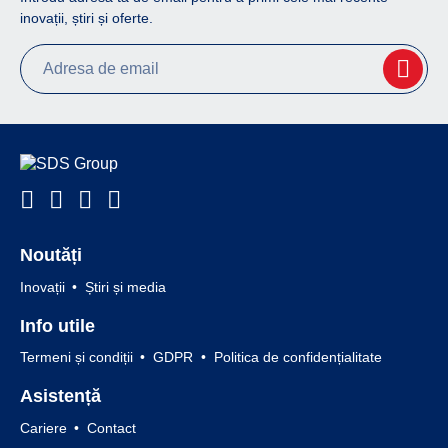
inovații, știri și oferte.
Noutăți
Inovații
Știri și media
Info utile
Termeni și condiții
GDPR
Politica de confidențialitate
Asistență
Cariere
Contact