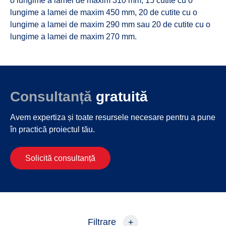
o lungime a lamei de maxim 310 mm, 15 cutite cu o
lungime a lamei de maxim 450 mm, 20 de cutite cu o
lungime a lamei de maxim 290 mm sau 20 de cutite cu o
lungime a lamei de maxim 270 mm.
Consultanță
gratuită
Avem expertiza și toate resursele necesare
pentru a pune
în practică proiectul tău.
Solicită consultanță
Filtrare
+