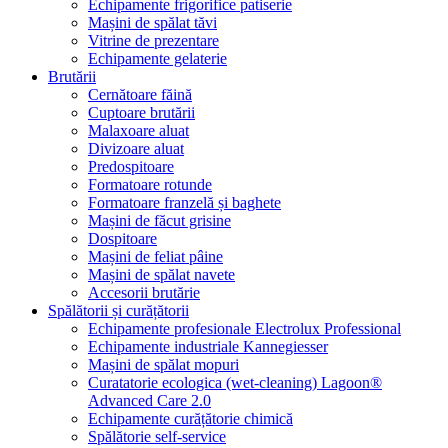
Echipamente frigorifice patiserie
Mașini de spălat tăvi
Vitrine de prezentare
Echipamente gelaterie
Brutării
Cernătoare făină
Cuptoare brutării
Malaxoare aluat
Divizoare aluat
Predospitoare
Formatoare rotunde
Formatoare franzelă și baghete
Mașini de făcut grisine
Dospitoare
Mașini de feliat pâine
Mașini de spălat navete
Accesorii brutărie
Spălătorii și curățătorii
Echipamente profesionale Electrolux Professional
Echipamente industriale Kannegiesser
Mașini de spălat mopuri
Curatatorie ecologica (wet-cleaning) Lagoon®
Advanced Care 2.0
Echipamente curățătorie chimică
Spălătorie self-service