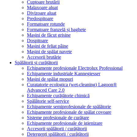
Cuptoare brutării
Malaxoare aluat
Divizoare aluat
Predospitoare
Formatoare rotunde
Formatoare franzelă și baghete
Mașini de făcut grisine
Dospitoare
Mașini de feliat pâine
Mașini de spălat navete
Accesorii brutărie
Spălătorii și curățătorii
Echipamente profesionale Electrolux Professional
Echipamente industriale Kannegiesser
Mașini de spălat mopuri
Curatatorie ecologica (wet-cleaning) Lagoon®
Advanced Care 2.0
Echipamente curățătorie chimică
Spălătorie self-service
Echipamente semiprofesionale de spălătorie
Echipamente profesionale de spălat covoare
Sisteme profesionale de curățare
Echipamente profesionale de igienizare
Accesorii spălătorii / curățătorii
Detergenți spălătorii / curățătorii