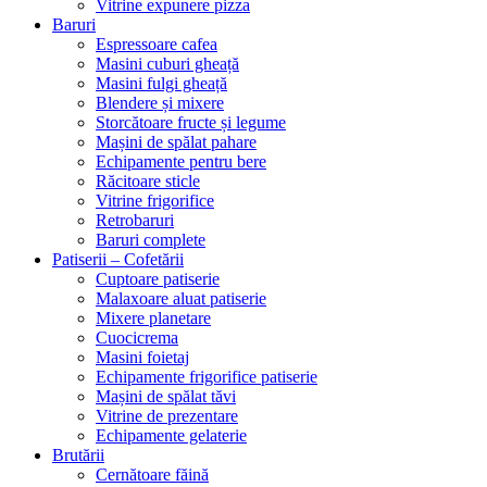
Vitrine expunere pizza
Baruri
Espressoare cafea
Masini cuburi gheață
Masini fulgi gheață
Blendere și mixere
Storcătoare fructe și legume
Mașini de spălat pahare
Echipamente pentru bere
Răcitoare sticle
Vitrine frigorifice
Retrobaruri
Baruri complete
Patiserii – Cofetării
Cuptoare patiserie
Malaxoare aluat patiserie
Mixere planetare
Cuocicrema
Masini foietaj
Echipamente frigorifice patiserie
Mașini de spălat tăvi
Vitrine de prezentare
Echipamente gelaterie
Brutării
Cernătoare făină