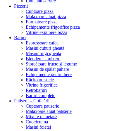
Linii autoservire
Pizzerii
Cuptoare pizza
Malaxoare aluat pizza
Formatoare pizza
Echipamente frigorifice pizza
Vitrine expunere pizza
Baruri
Espressoare cafea
Masini cuburi gheață
Masini fulgi gheață
Blendere și mixere
Storcătoare fructe și legume
Mașini de spălat pahare
Echipamente pentru bere
Răcitoare sticle
Vitrine frigorifice
Retrobaruri
Baruri complete
Patiserii – Cofetării
Cuptoare patiserie
Malaxoare aluat patiserie
Mixere planetare
Cuocicrema
Masini foietaj