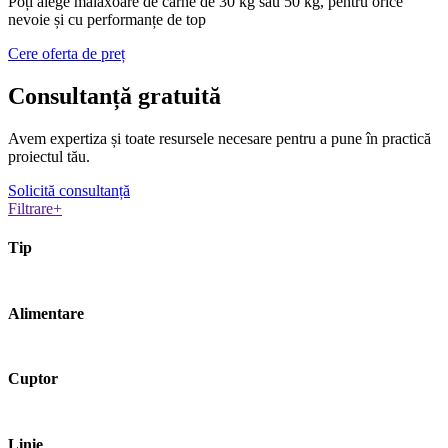
Poți alege malaxoare de carne de 30 kg sau 50 kg, pentru orice
nevoie și cu performanțe de top
Cere oferta de preț
Consultanță
gratuită
Avem expertiza și toate resursele necesare
pentru a pune în practică
proiectul tău.
Solicită consultanță
Filtrare
+
Tip
Alimentare
Cuptor
Linie