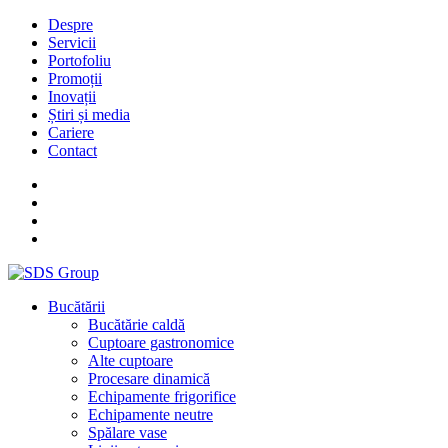
Despre
Servicii
Portofoliu
Promoții
Inovații
Știri și media
Cariere
Contact
Bucătării
Bucătărie caldă
Cuptoare gastronomice
Alte cuptoare
Procesare dinamică
Echipamente frigorifice
Echipamente neutre
Spălare vase