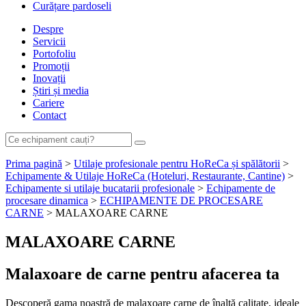
Curățare pardoseli
Despre
Servicii
Portofoliu
Promoții
Inovații
Știri și media
Cariere
Contact
Prima pagină
>
Utilaje profesionale pentru HoReCa și spălătorii
>
Echipamente & Utilaje HoReCa (Hoteluri, Restaurante, Cantine)
>
Echipamente si utilaje bucatarii profesionale
>
Echipamente de
procesare dinamica
>
ECHIPAMENTE DE PROCESARE
CARNE
> MALAXOARE CARNE
MALAXOARE CARNE
Malaxoare de carne pentru afacerea ta
Descoperă gama noastră de malaxoare carne de înaltă calitate, ideale