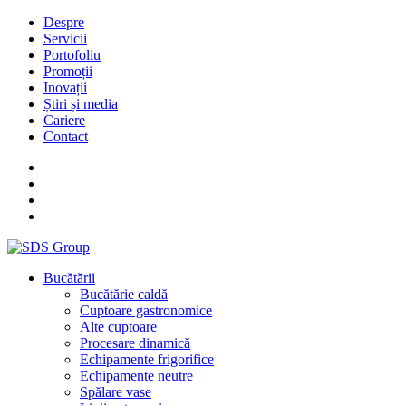
Despre
Servicii
Portofoliu
Promoții
Inovații
Știri și media
Cariere
Contact
Bucătării
Bucătărie caldă
Cuptoare gastronomice
Alte cuptoare
Procesare dinamică
Echipamente frigorifice
Echipamente neutre
Spălare vase