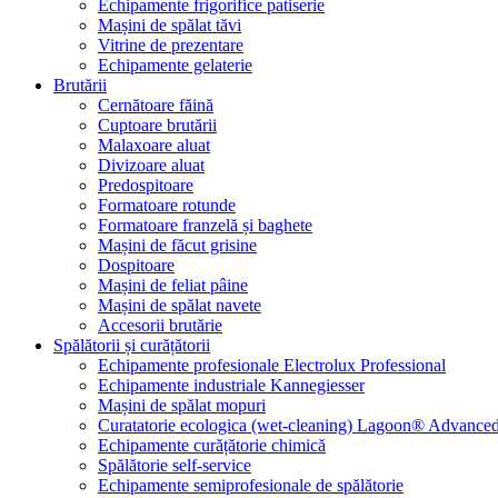
Echipamente frigorifice patiserie
Mașini de spălat tăvi
Vitrine de prezentare
Echipamente gelaterie
Brutării
Cernătoare făină
Cuptoare brutării
Malaxoare aluat
Divizoare aluat
Predospitoare
Formatoare rotunde
Formatoare franzelă și baghete
Mașini de făcut grisine
Dospitoare
Mașini de feliat pâine
Mașini de spălat navete
Accesorii brutărie
Spălătorii și curățătorii
Echipamente profesionale Electrolux Professional
Echipamente industriale Kannegiesser
Mașini de spălat mopuri
Curatatorie ecologica (wet-cleaning) Lagoon® Advanced
Echipamente curățătorie chimică
Spălătorie self-service
Echipamente semiprofesionale de spălătorie