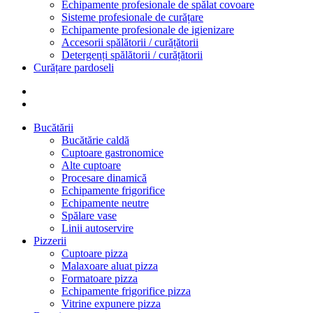
Echipamente profesionale de spălat covoare
Sisteme profesionale de curățare
Echipamente profesionale de igienizare
Accesorii spălătorii / curățătorii
Detergenți spălătorii / curățătorii
Curățare pardoseli
Bucătării
Bucătărie caldă
Cuptoare gastronomice
Alte cuptoare
Procesare dinamică
Echipamente frigorifice
Echipamente neutre
Spălare vase
Linii autoservire
Pizzerii
Cuptoare pizza
Malaxoare aluat pizza
Formatoare pizza
Echipamente frigorifice pizza
Vitrine expunere pizza