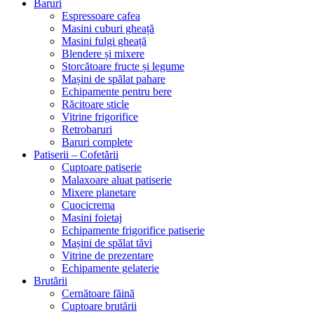
Baruri
Espressoare cafea
Masini cuburi gheață
Masini fulgi gheață
Blendere și mixere
Storcătoare fructe și legume
Mașini de spălat pahare
Echipamente pentru bere
Răcitoare sticle
Vitrine frigorifice
Retrobaruri
Baruri complete
Patiserii – Cofetării
Cuptoare patiserie
Malaxoare aluat patiserie
Mixere planetare
Cuocicrema
Masini foietaj
Echipamente frigorifice patiserie
Mașini de spălat tăvi
Vitrine de prezentare
Echipamente gelaterie
Brutării
Cernătoare făină
Cuptoare brutării