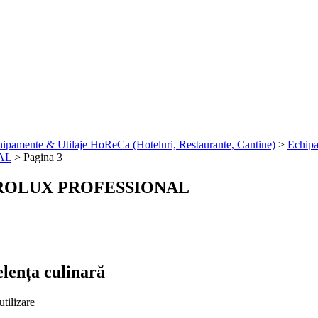
ipamente & Utilaje HoReCa (Hoteluri, Restaurante, Cantine)
>
Echipa
AL
> Pagina 3
OLUX PROFESSIONAL
elența culinară
utilizare