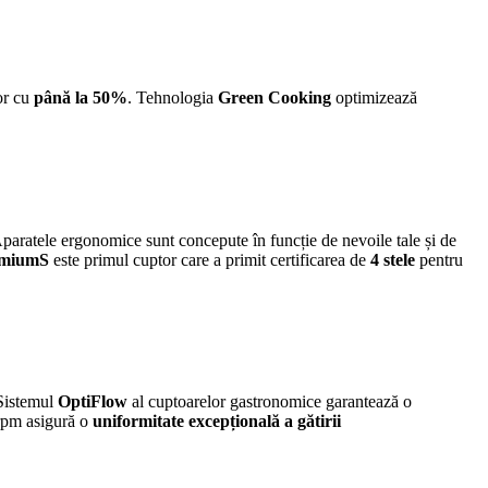
lor cu
până la 50%
. Tehnologia
Green Cooking
optimizează
 Aparatele ergonomice sunt concepute în funcție de nevoile tale și de
emiumS
este primul cuptor care a primit certificarea de
4 stele
pentru
 Sistemul
OptiFlow
al cuptoarelor gastronomice
garantează o
 rpm asigură o
uniformitate excepțională a gătirii