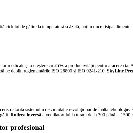
ită ciclului de gătire la temperatură scăzută, poți reduce risipa alimente
ilor medicale și o creștere cu
25%
a productivității pentru afacerea ta.
ctă pe deplin reglementările ISO 26800 și ISO 9241-210.
SkyLine Pr
ere, datorită sistemului de circulație revoluționar de înaltă tehnologie.
gătit.
Rotirea inversă
a ventilatorului la turații de la 300 până la 1500
or profesional