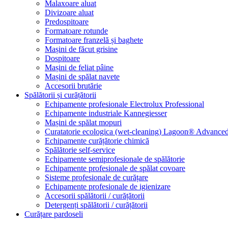
Malaxoare aluat
Divizoare aluat
Predospitoare
Formatoare rotunde
Formatoare franzelă și baghete
Mașini de făcut grisine
Dospitoare
Mașini de feliat pâine
Mașini de spălat navete
Accesorii brutărie
Spălătorii și curățătorii
Echipamente profesionale Electrolux Professional
Echipamente industriale Kannegiesser
Mașini de spălat mopuri
Curatatorie ecologica (wet-cleaning) Lagoon® Advanced
Echipamente curățătorie chimică
Spălătorie self-service
Echipamente semiprofesionale de spălătorie
Echipamente profesionale de spălat covoare
Sisteme profesionale de curățare
Echipamente profesionale de igienizare
Accesorii spălătorii / curățătorii
Detergenți spălătorii / curățătorii
Curățare pardoseli