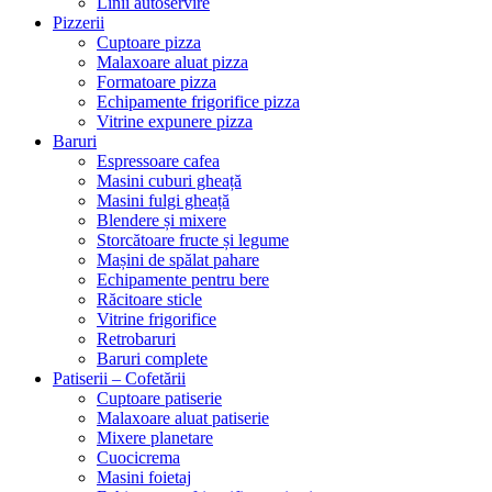
Linii autoservire
Pizzerii
Cuptoare pizza
Malaxoare aluat pizza
Formatoare pizza
Echipamente frigorifice pizza
Vitrine expunere pizza
Baruri
Espressoare cafea
Masini cuburi gheață
Masini fulgi gheață
Blendere și mixere
Storcătoare fructe și legume
Mașini de spălat pahare
Echipamente pentru bere
Răcitoare sticle
Vitrine frigorifice
Retrobaruri
Baruri complete
Patiserii – Cofetării
Cuptoare patiserie
Malaxoare aluat patiserie
Mixere planetare
Cuocicrema
Masini foietaj