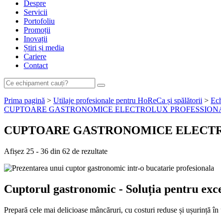
Despre
Servicii
Portofoliu
Promoții
Inovații
Știri și media
Cariere
Contact
Prima pagină
>
Utilaje profesionale pentru HoReCa și spălătorii
>
Ech
CUPTOARE GASTRONOMICE ELECTROLUX PROFESSION
CUPTOARE GASTRONOMICE ELECTR
Afișez 25 - 36 din 62 de rezultate
Cuptorul gastronomic - Soluția pentru exc
Prepară cele mai delicioase mâncăruri, cu costuri reduse și ușurință în 