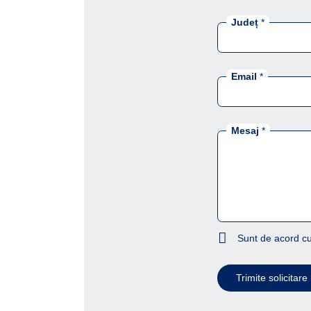
Județ
*
Email
*
Mesaj
*
Sunt de acord cu
Trimite solicitare