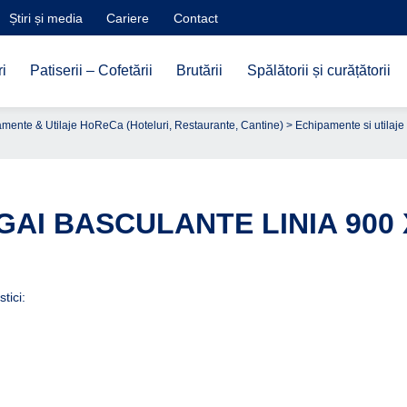
Știri și media
Cariere
Contact
i
Patiserii – Cofetării
Brutării
Spălătorii și curățătorii
mente & Utilaje HoReCa (Hoteluri, Restaurante, Cantine)
>
Echipamente si utilaje 
GAI BASCULANTE LINIA 900
tici: