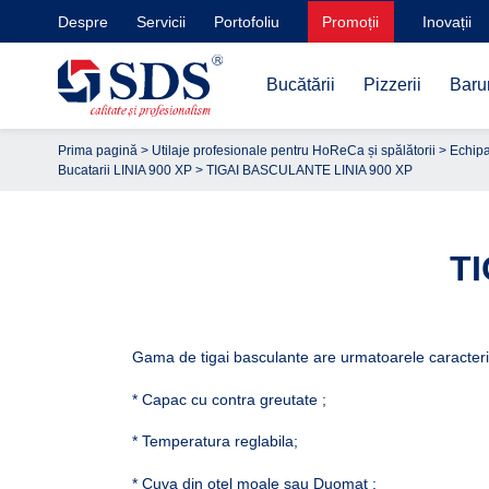
Despre
Servicii
Portofoliu
Promoții
Inovații
Bucătării
Pizzerii
Barur
Prima pagină
>
Utilaje profesionale pentru HoReCa și spălătorii
>
Echipa
Bucatarii LINIA 900 XP
> TIGAI BASCULANTE LINIA 900 XP
TI
Gama de tigai basculante are urmatoarele caracteris
* Capac cu contra greutate ;
* Temperatura reglabila;
* Cuva din otel moale sau Duomat ;