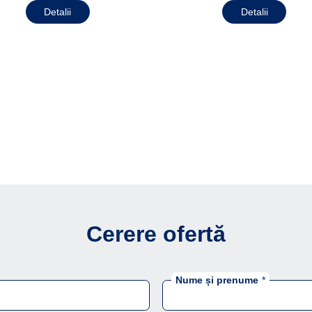
Detalii
Detalii
Cerere ofertă
Nume și prenume
*