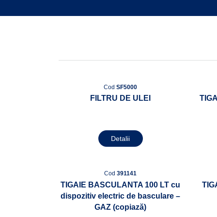
Cod
SF5000
FILTRU DE ULEI
TIG
Detalii
Cod
391141
TIGAIE BASCULANTA 100 LT cu
TIG
dispozitiv electric de basculare –
GAZ (copiază)