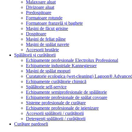
Malaxoare aluat
Divizoare aluat
Predospitoare
Formatoare rotunde
Formatoare franzelă și baghete
Mașini de făcut grisine
Dospitoare
Mașini de feliat pâine
Mașini de spălat navete
Accesorii brutărie
Spălătorii și curățătorii
Echipamente profesionale Electrolux Professional
Echipamente industriale Kannegiesser
Mașini de spălat mopuri
Curatatorie ecologica (wet-cleaning) Lagoon® Advanced
Echipamente curățătorie chimică
Spălătorie self-service
Echipamente semiprofesionale de spălătorie
Echipamente profesionale de spălat covoare
Sisteme profesionale de curățare
Echipamente profesionale de igienizare
Accesorii spălătorii / curățătorii
Detergenți spălătorii / curățătorii
Curățare pardoseli