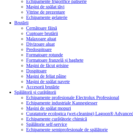
Echipamente frigorifice patiserie
Mașini de spălat tăvi
Vitrine de prezentare
Echipamente gelaterie
Brutării
Cernătoare făină
Cuptoare brutării
Malaxoare aluat
Divizoare aluat
Predospitoare
Formatoare rotunde
Formatoare franzelă și baghete
Mașini de făcut grisine
Dospitoare
Mașini de feliat pâine
Mașini de spălat navete
Accesorii brutărie
Spălătorii și curățătorii
Echipamente profesionale Electrolux Professional
Echipamente industriale Kannegiesser
Mașini de spălat mopuri
Curatatorie ecologica (wet-cleaning) Lagoon® Advanced
Echipamente curățătorie chimică
Spălătorie self-service
Echipamente semiprofesionale de spălătorie