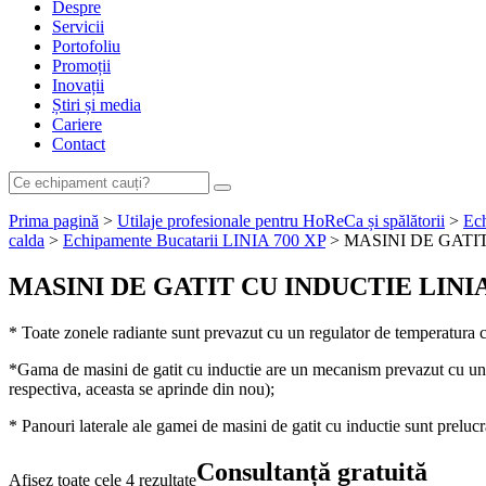
Despre
Servicii
Portofoliu
Promoții
Inovații
Știri și media
Cariere
Contact
Prima pagină
>
Utilaje profesionale pentru HoReCa și spălătorii
>
Ech
calda
>
Echipamente Bucatarii LINIA 700 XP
> MASINI DE GATIT
MASINI DE GATIT CU INDUCTIE LINIA
* Toate zonele radiante sunt prevazut cu un regulator de temperatura 
*Gama de masini de gatit cu inductie are un mecanism prevazut cu un sis
respectiva, aceasta se aprinde din nou);
* Panouri laterale ale gamei de masini de gatit cu inductie sunt prelucr
Consultanță
gratuită
Afișez toate cele 4 rezultate