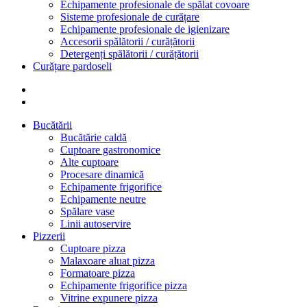
Echipamente profesionale de spălat covoare
Sisteme profesionale de curățare
Echipamente profesionale de igienizare
Accesorii spălătorii / curățătorii
Detergenți spălătorii / curățătorii
Curățare pardoseli
Bucătării
Bucătărie caldă
Cuptoare gastronomice
Alte cuptoare
Procesare dinamică
Echipamente frigorifice
Echipamente neutre
Spălare vase
Linii autoservire
Pizzerii
Cuptoare pizza
Malaxoare aluat pizza
Formatoare pizza
Echipamente frigorifice pizza
Vitrine expunere pizza