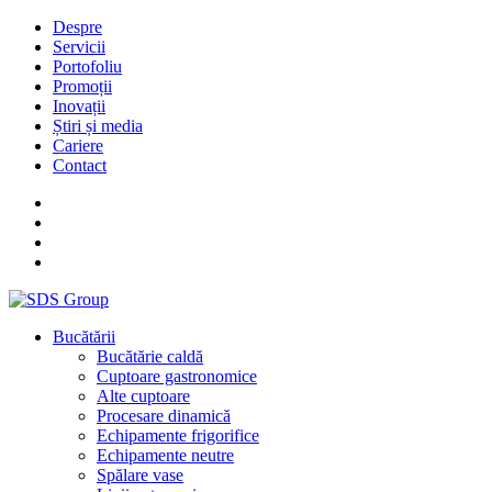
Despre
Servicii
Portofoliu
Promoții
Inovații
Știri și media
Cariere
Contact
Bucătării
Bucătărie caldă
Cuptoare gastronomice
Alte cuptoare
Procesare dinamică
Echipamente frigorifice
Echipamente neutre
Spălare vase