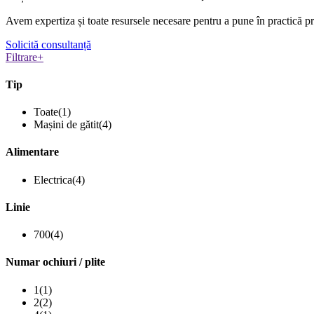
Avem expertiza și toate resursele necesare
pentru a pune în practică pr
Solicită consultanță
Filtrare
+
Tip
Toate
(1)
Mașini de gătit
(4)
Alimentare
Electrica
(4)
Linie
700
(4)
Numar ochiuri / plite
1
(1)
2
(2)