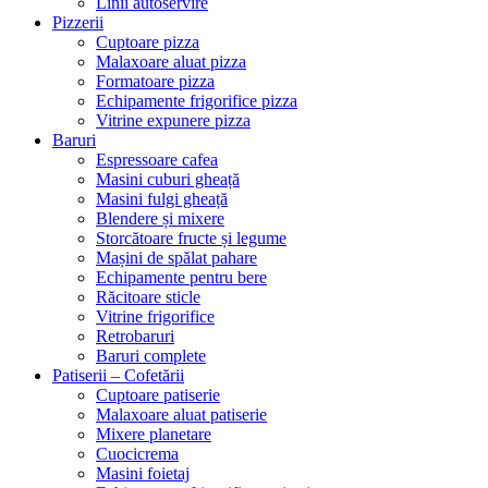
Linii autoservire
Pizzerii
Cuptoare pizza
Malaxoare aluat pizza
Formatoare pizza
Echipamente frigorifice pizza
Vitrine expunere pizza
Baruri
Espressoare cafea
Masini cuburi gheață
Masini fulgi gheață
Blendere și mixere
Storcătoare fructe și legume
Mașini de spălat pahare
Echipamente pentru bere
Răcitoare sticle
Vitrine frigorifice
Retrobaruri
Baruri complete
Patiserii – Cofetării
Cuptoare patiserie
Malaxoare aluat patiserie
Mixere planetare
Cuocicrema
Masini foietaj