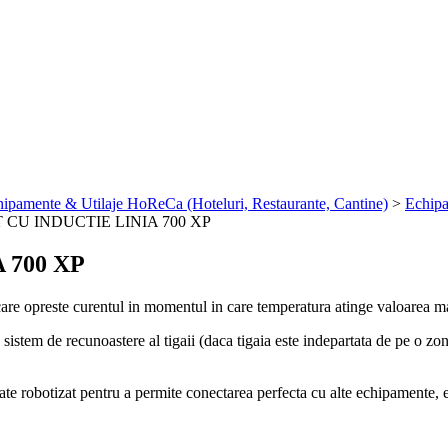
ipamente & Utilaje HoReCa (Hoteluri, Restaurante, Cantine)
>
Echipa
 CU INDUCTIE LINIA 700 XP
 700 XP
care opreste curentul in momentul in care temperatura atinge valoarea 
tem de recunoastere al tigaii (daca tigaia este indepartata de pe o zona
ate robotizat pentru a permite conectarea perfecta cu alte echipamente, el