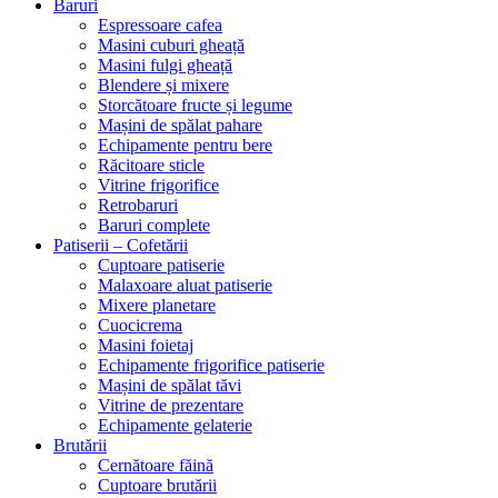
Baruri
Espressoare cafea
Masini cuburi gheață
Masini fulgi gheață
Blendere și mixere
Storcătoare fructe și legume
Mașini de spălat pahare
Echipamente pentru bere
Răcitoare sticle
Vitrine frigorifice
Retrobaruri
Baruri complete
Patiserii – Cofetării
Cuptoare patiserie
Malaxoare aluat patiserie
Mixere planetare
Cuocicrema
Masini foietaj
Echipamente frigorifice patiserie
Mașini de spălat tăvi
Vitrine de prezentare
Echipamente gelaterie
Brutării
Cernătoare făină
Cuptoare brutării