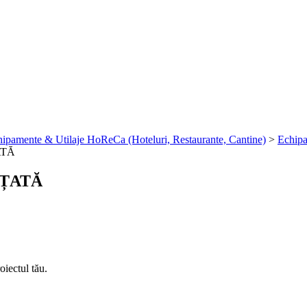
ipamente & Utilaje HoReCa (Hoteluri, Restaurante, Cantine)
>
Echipa
ATĂ
ȚATĂ
oiectul tău.