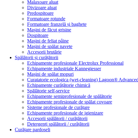
Malaxoare aluat
Divizoare aluat
Predospitoare
Formatoare rotunde
Formatoare franzelă și baghete
Mașini de făcut grisine
Dospitoare
Mașini de feliat pâine
Mașini de spălat navete
Accesorii brutărie
Spălătorii și curățătorii
Echipamente profesionale Electrolux Professional
Echipamente industriale Kannegiesser
Mașini de spălat mopuri
Curatatorie ecologica (wet-cleaning) Lagoon® Advanced
Echipamente curățătorie chimică
Spălătorie self-service
Echipamente semiprofesionale de spălătorie
Echipamente profesionale de spălat covoare
Sisteme profesionale de curățare
Echipamente profesionale de igienizare
Accesorii spălătorii / curățătorii
Detergenți spălătorii / curățătorii
Curățare pardoseli