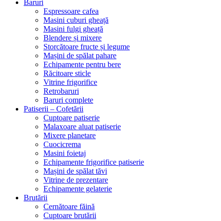
Baruri
Espressoare cafea
Masini cuburi gheață
Masini fulgi gheață
Blendere și mixere
Storcătoare fructe și legume
Mașini de spălat pahare
Echipamente pentru bere
Răcitoare sticle
Vitrine frigorifice
Retrobaruri
Baruri complete
Patiserii – Cofetării
Cuptoare patiserie
Malaxoare aluat patiserie
Mixere planetare
Cuocicrema
Masini foietaj
Echipamente frigorifice patiserie
Mașini de spălat tăvi
Vitrine de prezentare
Echipamente gelaterie
Brutării
Cernătoare făină
Cuptoare brutării