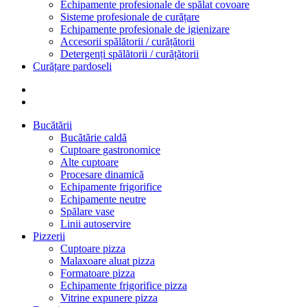
Echipamente profesionale de spălat covoare
Sisteme profesionale de curățare
Echipamente profesionale de igienizare
Accesorii spălătorii / curățătorii
Detergenți spălătorii / curățătorii
Curățare pardoseli
Bucătării
Bucătărie caldă
Cuptoare gastronomice
Alte cuptoare
Procesare dinamică
Echipamente frigorifice
Echipamente neutre
Spălare vase
Linii autoservire
Pizzerii
Cuptoare pizza
Malaxoare aluat pizza
Formatoare pizza
Echipamente frigorifice pizza
Vitrine expunere pizza