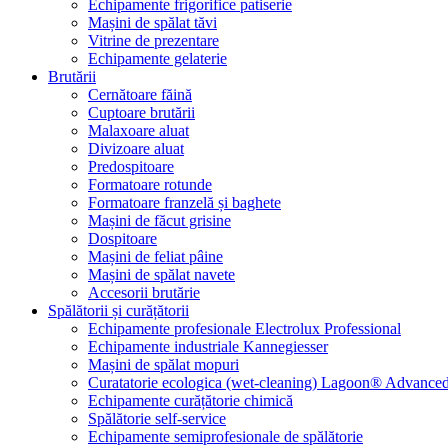
Echipamente frigorifice patiserie
Mașini de spălat tăvi
Vitrine de prezentare
Echipamente gelaterie
Brutării
Cernătoare făină
Cuptoare brutării
Malaxoare aluat
Divizoare aluat
Predospitoare
Formatoare rotunde
Formatoare franzelă și baghete
Mașini de făcut grisine
Dospitoare
Mașini de feliat pâine
Mașini de spălat navete
Accesorii brutărie
Spălătorii și curățătorii
Echipamente profesionale Electrolux Professional
Echipamente industriale Kannegiesser
Mașini de spălat mopuri
Curatatorie ecologica (wet-cleaning) Lagoon® Advanced
Echipamente curățătorie chimică
Spălătorie self-service
Echipamente semiprofesionale de spălătorie