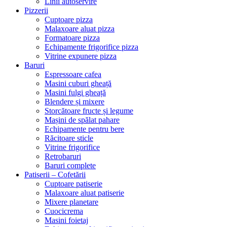
Linii autoservire
Pizzerii
Cuptoare pizza
Malaxoare aluat pizza
Formatoare pizza
Echipamente frigorifice pizza
Vitrine expunere pizza
Baruri
Espressoare cafea
Masini cuburi gheață
Masini fulgi gheață
Blendere și mixere
Storcătoare fructe și legume
Mașini de spălat pahare
Echipamente pentru bere
Răcitoare sticle
Vitrine frigorifice
Retrobaruri
Baruri complete
Patiserii – Cofetării
Cuptoare patiserie
Malaxoare aluat patiserie
Mixere planetare
Cuocicrema
Masini foietaj