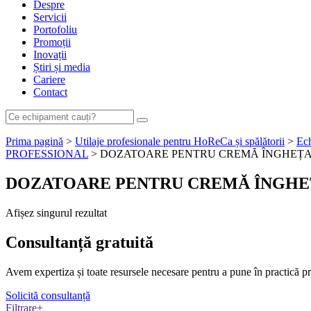
Despre
Servicii
Portofoliu
Promoții
Inovații
Știri și media
Cariere
Contact
Prima pagină
>
Utilaje profesionale pentru HoReCa și spălătorii
>
Ech
PROFESSIONAL
> DOZATOARE PENTRU CREMĂ ÎNGHEȚ
DOZATOARE PENTRU CREMĂ ÎNGHE
Afișez singurul rezultat
Consultanță
gratuită
Avem expertiza și toate resursele necesare
pentru a pune în practică pr
Solicită consultanță
Filtrare
+