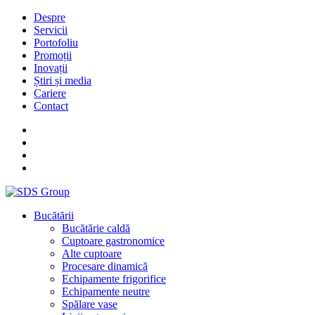
Despre
Servicii
Portofoliu
Promoții
Inovații
Știri și media
Cariere
Contact
Bucătării
Bucătărie caldă
Cuptoare gastronomice
Alte cuptoare
Procesare dinamică
Echipamente frigorifice
Echipamente neutre
Spălare vase