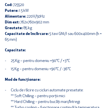
a
este:
Cod:
725520
fost:
4.450,00 €.
Putere:
1.5 kW
5.400,00 €.
Alimentare:
220V/50Hz
Dim ext:
762x760x902 mm
Greutate:
85 kg
Capacitate de încărcare:
5 tavi GN1/1 sau 600x400mm (h =
65 mm)
Capacitate:
25 Kg – pentru domeniu +90°C / +3°C
15 Kg – pentru domeniu +90°C / -36°C
Mod de funcționare:
Ciclu de răcire cu cicluri automate presetate:
** Soft Chilling – pentru porții mici
** Hard Chilling – pentru bucăți mari/întregi
** Turbo cooling – funcționare continuă la temperatura