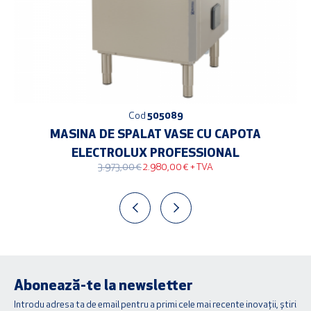
Cod
505089
MASINA DE SPALAT VASE CU CAPOTA
ELECTROLUX PROFESSIONAL
Prețul
Prețul
3.973,00
€
2.980,00
€
+ TVA
inițial
curent
a
este:
fost:
2.980,00 €.
3.973,00 €.
Abonează-te la newsletter
Introdu adresa ta de email pentru a primi cele mai recente inovații, știri