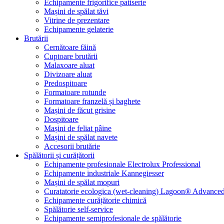
Echipamente frigorifice patiserie
Mașini de spălat tăvi
Vitrine de prezentare
Echipamente gelaterie
Brutării
Cernătoare făină
Cuptoare brutării
Malaxoare aluat
Divizoare aluat
Predospitoare
Formatoare rotunde
Formatoare franzelă și baghete
Mașini de făcut grisine
Dospitoare
Mașini de feliat pâine
Mașini de spălat navete
Accesorii brutărie
Spălătorii și curățătorii
Echipamente profesionale Electrolux Professional
Echipamente industriale Kannegiesser
Mașini de spălat mopuri
Curatatorie ecologica (wet-cleaning) Lagoon® Advanced
Echipamente curățătorie chimică
Spălătorie self-service
Echipamente semiprofesionale de spălătorie