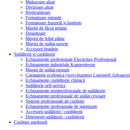
Malaxoare aluat
Divizoare aluat
Predospitoare
Formatoare rotunde
Formatoare franzelă și baghete
Mașini de făcut grisine
Dospitoare
Mașini de feliat pâine
Mașini de spălat navete
Accesorii brutărie
Spălătorii și curățătorii
Echipamente profesionale Electrolux Professional
Echipamente industriale Kannegiesser
Mașini de spălat mopuri
Curatatorie ecologica (wet-cleaning) Lagoon® Advanced
Echipamente curățătorie chimică
Spălătorie self-service
Echipamente semiprofesionale de spălătorie
Echipamente profesionale de spălat covoare
Sisteme profesionale de curățare
Echipamente profesionale de igienizare
Accesorii spălătorii / curățătorii
Detergenți spălătorii / curățătorii
Curățare pardoseli