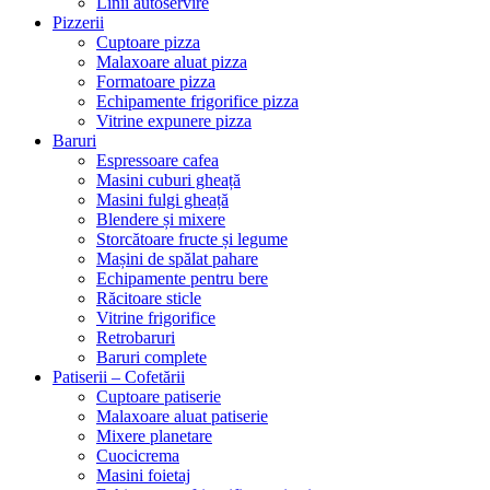
Linii autoservire
Pizzerii
Cuptoare pizza
Malaxoare aluat pizza
Formatoare pizza
Echipamente frigorifice pizza
Vitrine expunere pizza
Baruri
Espressoare cafea
Masini cuburi gheață
Masini fulgi gheață
Blendere și mixere
Storcătoare fructe și legume
Mașini de spălat pahare
Echipamente pentru bere
Răcitoare sticle
Vitrine frigorifice
Retrobaruri
Baruri complete
Patiserii – Cofetării
Cuptoare patiserie
Malaxoare aluat patiserie
Mixere planetare
Cuocicrema
Masini foietaj