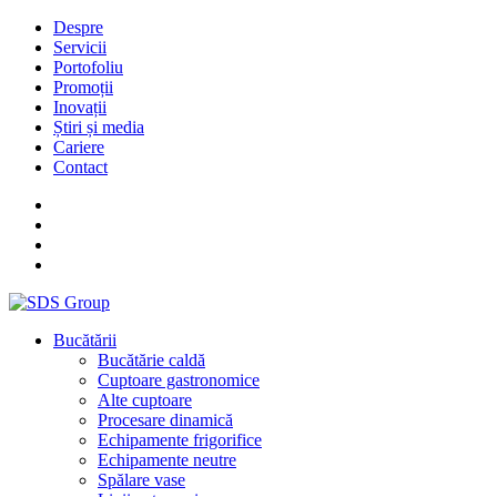
Despre
Servicii
Portofoliu
Promoții
Inovații
Știri și media
Cariere
Contact
Bucătării
Bucătărie caldă
Cuptoare gastronomice
Alte cuptoare
Procesare dinamică
Echipamente frigorifice
Echipamente neutre
Spălare vase