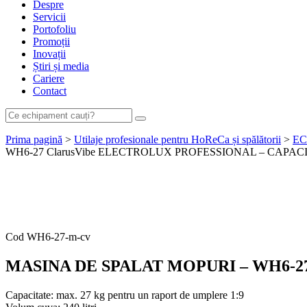
Despre
Servicii
Portofoliu
Promoții
Inovații
Știri și media
Cariere
Contact
Prima pagină
>
Utilaje profesionale pentru HoReCa și spălătorii
>
EC
WH6-27 ClarusVibe ELECTROLUX PROFESSIONAL – CAPACI
Cere ofertă de preț acum
Cod
WH6-27-m-cv
MASINA DE SPALAT MOPURI – WH6-27
Capacitate: max. 27 kg pentru un raport de umplere 1:9