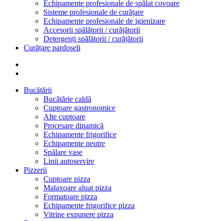
Echipamente profesionale de spălat covoare
Sisteme profesionale de curățare
Echipamente profesionale de igienizare
Accesorii spălătorii / curățătorii
Detergenți spălătorii / curățătorii
Curățare pardoseli
Bucătării
Bucătărie caldă
Cuptoare gastronomice
Alte cuptoare
Procesare dinamică
Echipamente frigorifice
Echipamente neutre
Spălare vase
Linii autoservire
Pizzerii
Cuptoare pizza
Malaxoare aluat pizza
Formatoare pizza
Echipamente frigorifice pizza
Vitrine expunere pizza