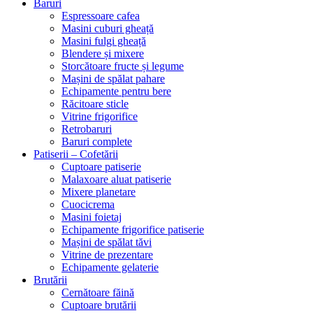
Baruri
Espressoare cafea
Masini cuburi gheață
Masini fulgi gheață
Blendere și mixere
Storcătoare fructe și legume
Mașini de spălat pahare
Echipamente pentru bere
Răcitoare sticle
Vitrine frigorifice
Retrobaruri
Baruri complete
Patiserii – Cofetării
Cuptoare patiserie
Malaxoare aluat patiserie
Mixere planetare
Cuocicrema
Masini foietaj
Echipamente frigorifice patiserie
Mașini de spălat tăvi
Vitrine de prezentare
Echipamente gelaterie
Brutării
Cernătoare făină
Cuptoare brutării