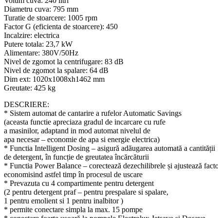
Volum cuva: 240 litri
Diametru cuva: 795 mm
Turatie de stoarcere: 1005 rpm
Factor G (eficienta de stoarcere): 450
Incalzire: electrica
Putere totala: 23,7 kW
Alimentare: 380V/50Hz
Nivel de zgomot la centrifugare: 83 dB
Nivel de zgomot la spalare: 64 dB
Dim ext: 1020x1008xh1462 mm
Greutate: 425 kg
DESCRIERE:
* Sistem automat de cantarire a rufelor Automatic Savings
(aceasta functie apreciaza gradul de incarcare cu rufe
a masinilor, adaptand in mod automat nivelul de
apa necesar – economie de apa si energie electrica)
* Functia Intelligent Dosing – asigură adăugarea automată a cantității
de detergent, în funcție de greutatea încărcăturii
* Functia Power Balance – corectează dezechilibrele și ajustează facto
economisind astfel timp în procesul de uscare
* Prevazuta cu 4 compartimente pentru detergent
(2 pentru detergent praf – pentru prespalare si spalare,
1 pentru emolient si 1 pentru inalbitor )
* permite conectare simpla la max. 15 pompe