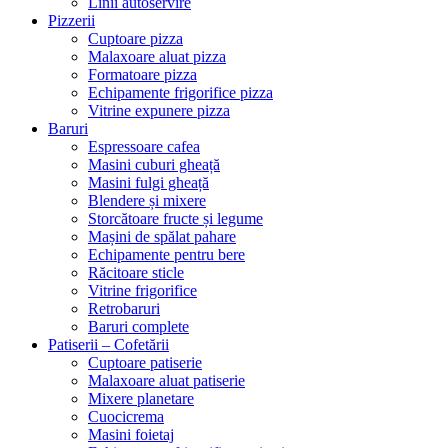
Linii autoservire
Pizzerii
Cuptoare pizza
Malaxoare aluat pizza
Formatoare pizza
Echipamente frigorifice pizza
Vitrine expunere pizza
Baruri
Espressoare cafea
Masini cuburi gheață
Masini fulgi gheață
Blendere și mixere
Storcătoare fructe și legume
Mașini de spălat pahare
Echipamente pentru bere
Răcitoare sticle
Vitrine frigorifice
Retrobaruri
Baruri complete
Patiserii – Cofetării
Cuptoare patiserie
Malaxoare aluat patiserie
Mixere planetare
Cuocicrema
Masini foietaj