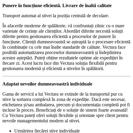
Punere în funcțiune eficientă. Livrare de înaltă calitate
Transport automat al stivei la poziția centrală de decolare.
În afacerile moderne de spălătorie, vă confruntați zilnic cu o mare
varietate de cerințe ale clienților. Abordări diferite necesită soluții
diferite pentru gestionarea eficientă a proceselor de punere în
funcțiune. Clienții dumneavoastră se așteaptă la o procesare eficientă
în combinație cu cele mai înalte standarde de calitate. Vectura face
posibilă automatizarea proceselor dumneavoastră și îndeplinirea
acestor așteptări. Puteți obține rezultatele optime ale expediției în
fiecare zi. Acest lucru face din Vectura soluția flexibilă pentru
gestionarea modernă și eficientă a stivelor în spălătorii.
Adaptat nevoilor dumneavoastră individuale
Gama de servicii a lui Vectura se extinde de la transportul pur cu
stive la sortarea complexă în zona de expediție. Dacă este necesar,
etichetarea și/sau ambalarea, precum și documentația completă pot fi
incluse în proces. Beneficiați de o soluție de sistem foarte avansată!
Cu Vectura puteți oferi soluții flexibile și orientate spre client pentru
nevoile managementului modern al stivei.
Urmărirea fiecărei stive individuale