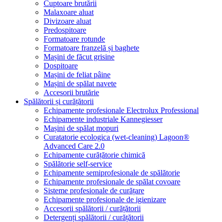
Cuptoare brutării
Malaxoare aluat
Divizoare aluat
Predospitoare
Formatoare rotunde
Formatoare franzelă și baghete
Mașini de făcut grisine
Dospitoare
Mașini de feliat pâine
Mașini de spălat navete
Accesorii brutărie
Spălătorii și curățătorii
Echipamente profesionale Electrolux Professional
Echipamente industriale Kannegiesser
Mașini de spălat mopuri
Curatatorie ecologica (wet-cleaning) Lagoon®
Advanced Care 2.0
Echipamente curățătorie chimică
Spălătorie self-service
Echipamente semiprofesionale de spălătorie
Echipamente profesionale de spălat covoare
Sisteme profesionale de curățare
Echipamente profesionale de igienizare
Accesorii spălătorii / curățătorii
Detergenți spălătorii / curățătorii