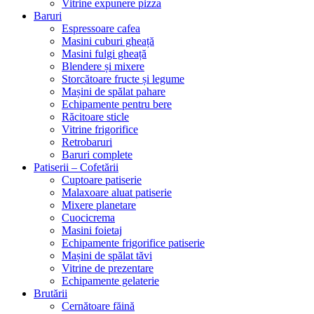
Vitrine expunere pizza
Baruri
Espressoare cafea
Masini cuburi gheață
Masini fulgi gheață
Blendere și mixere
Storcătoare fructe și legume
Mașini de spălat pahare
Echipamente pentru bere
Răcitoare sticle
Vitrine frigorifice
Retrobaruri
Baruri complete
Patiserii – Cofetării
Cuptoare patiserie
Malaxoare aluat patiserie
Mixere planetare
Cuocicrema
Masini foietaj
Echipamente frigorifice patiserie
Mașini de spălat tăvi
Vitrine de prezentare
Echipamente gelaterie
Brutării
Cernătoare făină