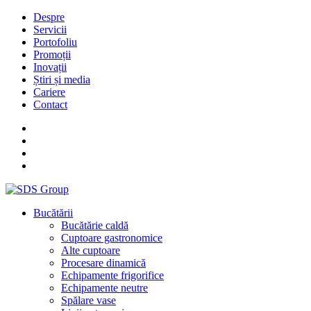
Despre
Servicii
Portofoliu
Promoții
Inovații
Știri și media
Cariere
Contact
Bucătării
Bucătărie caldă
Cuptoare gastronomice
Alte cuptoare
Procesare dinamică
Echipamente frigorifice
Echipamente neutre
Spălare vase