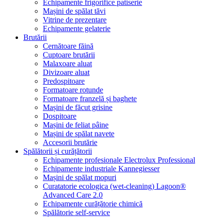
Echipamente frigorifice patiserie
Mașini de spălat tăvi
Vitrine de prezentare
Echipamente gelaterie
Brutării
Cernătoare făină
Cuptoare brutării
Malaxoare aluat
Divizoare aluat
Predospitoare
Formatoare rotunde
Formatoare franzelă și baghete
Mașini de făcut grisine
Dospitoare
Mașini de feliat pâine
Mașini de spălat navete
Accesorii brutărie
Spălătorii și curățătorii
Echipamente profesionale Electrolux Professional
Echipamente industriale Kannegiesser
Mașini de spălat mopuri
Curatatorie ecologica (wet-cleaning) Lagoon®
Advanced Care 2.0
Echipamente curățătorie chimică
Spălătorie self-service