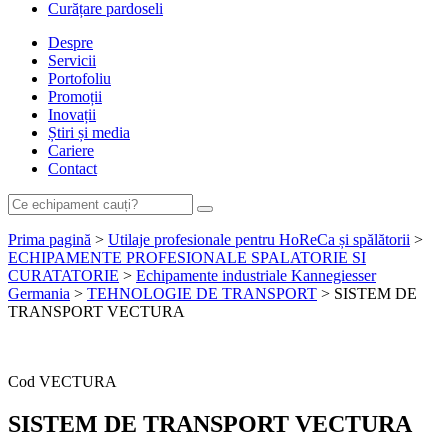
Curățare pardoseli
Despre
Servicii
Portofoliu
Promoții
Inovații
Știri și media
Cariere
Contact
Prima pagină
>
Utilaje profesionale pentru HoReCa și spălătorii
>
ECHIPAMENTE PROFESIONALE SPALATORIE SI
CURATATORIE
>
Echipamente industriale Kannegiesser
Germania
>
TEHNOLOGIE DE TRANSPORT
> SISTEM DE
TRANSPORT VECTURA
Cere ofertă de preț acum
Cod
VECTURA
SISTEM DE TRANSPORT VECTURA