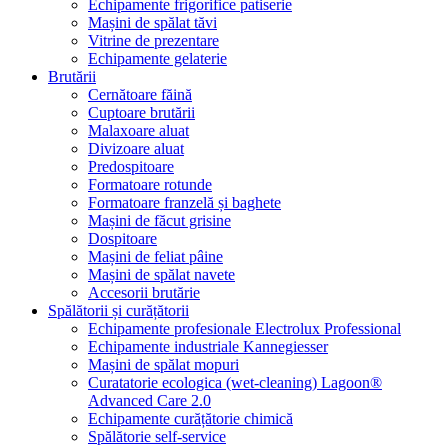
Echipamente frigorifice patiserie
Mașini de spălat tăvi
Vitrine de prezentare
Echipamente gelaterie
Brutării
Cernătoare făină
Cuptoare brutării
Malaxoare aluat
Divizoare aluat
Predospitoare
Formatoare rotunde
Formatoare franzelă și baghete
Mașini de făcut grisine
Dospitoare
Mașini de feliat pâine
Mașini de spălat navete
Accesorii brutărie
Spălătorii și curățătorii
Echipamente profesionale Electrolux Professional
Echipamente industriale Kannegiesser
Mașini de spălat mopuri
Curatatorie ecologica (wet-cleaning) Lagoon®
Advanced Care 2.0
Echipamente curățătorie chimică
Spălătorie self-service