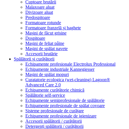
Cuptoare brutării
Malaxoare aluat
Divizoare aluat
Predospitoare
Formatoare rotunde
Formatoare franzelă și baghete
Mașini de făcut grisine
Dospitoare
Mașini de feliat pâine
Mașini de spălat navete
Accesorii brutărie
Spălătorii și curățătorii
Echipamente profesionale Electrolux Professional
Echipamente industriale Kannegiesser
Mașini de spălat mopuri
Curatatorie ecologica (wet-cleaning) Lagoon®
Advanced Care 2.0
Echipamente curățătorie chimică
Spălătorie self-service
Echipamente semiprofesionale de spălătorie
Echipamente profesionale de spălat covoare
Sisteme profesionale de curățare
Echipamente profesionale de igienizare
Accesorii spălătorii / curățătorii
Detergenți spălătorii / curățătorii