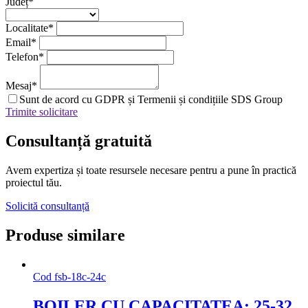
Județ
*
Localitate
*
Email
*
Telefon
*
Mesaj
*
Sunt de acord cu GDPR și Termenii și condițiile SDS Group
Trimite solicitare
Consultanță
gratuită
Avem expertiza și toate resursele necesare
pentru a pune în practică
proiectul tău.
Solicită consultanță
Produse similare
Cod
fsb-18c-24c
BOILER CU CAPACITATEA: 25-32