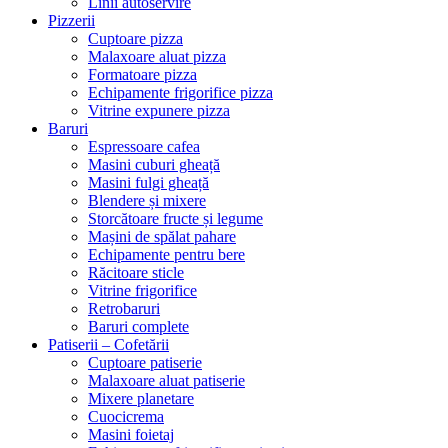
Linii autoservire
Pizzerii
Cuptoare pizza
Malaxoare aluat pizza
Formatoare pizza
Echipamente frigorifice pizza
Vitrine expunere pizza
Baruri
Espressoare cafea
Masini cuburi gheață
Masini fulgi gheață
Blendere și mixere
Storcătoare fructe și legume
Mașini de spălat pahare
Echipamente pentru bere
Răcitoare sticle
Vitrine frigorifice
Retrobaruri
Baruri complete
Patiserii – Cofetării
Cuptoare patiserie
Malaxoare aluat patiserie
Mixere planetare
Cuocicrema
Masini foietaj