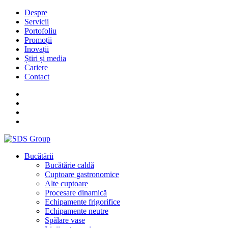
Despre
Servicii
Portofoliu
Promoții
Inovații
Știri și media
Cariere
Contact
Bucătării
Bucătărie caldă
Cuptoare gastronomice
Alte cuptoare
Procesare dinamică
Echipamente frigorifice
Echipamente neutre
Spălare vase