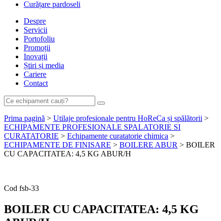
Curățare pardoseli
Despre
Servicii
Portofoliu
Promoții
Inovații
Știri și media
Cariere
Contact
Prima pagină
>
Utilaje profesionale pentru HoReCa și spălătorii
>
ECHIPAMENTE PROFESIONALE SPALATORIE SI
CURATATORIE
>
Echipamente curatatorie chimica
>
ECHIPAMENTE DE FINISARE
>
BOILERE ABUR
> BOILER
CU CAPACITATEA: 4,5 KG ABUR/H
Cere ofertă de preț acum
Cod
fsb-33
BOILER CU CAPACITATEA: 4,5 KG