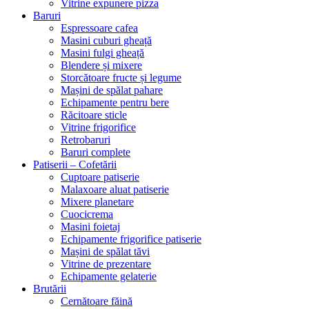
Vitrine expunere pizza
Baruri
Espressoare cafea
Masini cuburi gheață
Masini fulgi gheață
Blendere și mixere
Storcătoare fructe și legume
Mașini de spălat pahare
Echipamente pentru bere
Răcitoare sticle
Vitrine frigorifice
Retrobaruri
Baruri complete
Patiserii – Cofetării
Cuptoare patiserie
Malaxoare aluat patiserie
Mixere planetare
Cuocicrema
Masini foietaj
Echipamente frigorifice patiserie
Mașini de spălat tăvi
Vitrine de prezentare
Echipamente gelaterie
Brutării
Cernătoare făină