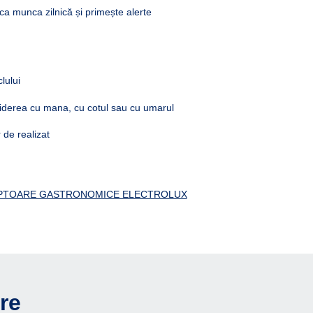
ca munca zilnică și primește alerte
lului
iderea cu mana, cu cotul sau cu umarul
 de realizat
PTOARE GASTRONOMICE ELECTROLUX
re