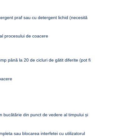
tergent praf sau cu detergent lichid (necesită
al procesului de coacere
p până la 20 de cicluri de gătit diferite (pot fi
oacere
n bucătărie din punct de vedere al timpului și
leta sau blocarea interfetei cu utilizatorul