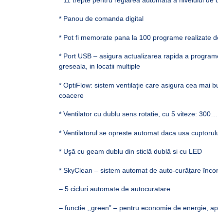
* Panou de comanda digital
* Pot fi memorate pana la 100 programe realizate d
* Port USB – asigura actualizarea rapida a programe
greseala, in locatii multiple
* OptiFlow: sistem ventilaţie care asigura cea mai bu
coacere
* Ventilator cu dublu sens rotatie, cu 5 viteze: 30
* Ventilatorul se opreste automat daca usa cuptorul
* Uşă cu geam dublu din sticlă dublă si cu LED
* SkyClean – sistem automat de auto-curățare încor
– 5 cicluri automate de autocuratare
– functie ,,green” – pentru economie de energie, apa