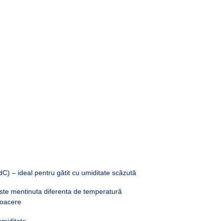
dC) – ideal pentru gătit cu umiditate scăzută
este mentinuta diferenta de temperatură
coacere
umiditate