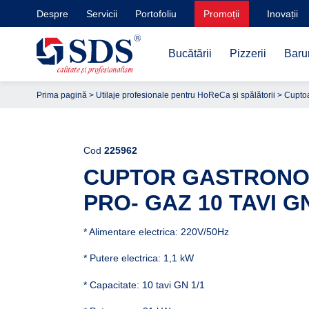
Despre
Servicii
Portofoliu
Promoții
Inovații
Bucătării
Pizzerii
Barur
Prima pagină
>
Utilaje profesionale pentru HoReCa și spălătorii
>
Cuptoa
Cod
225962
CUPTOR GASTRONO
PRO- GAZ 10 TAVI GN
* Alimentare electrica: 220V/50Hz
* Putere electrica: 1,1 kW
* Capacitate: 10 tavi GN 1/1