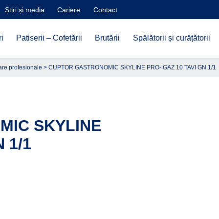
Știri și media
Cariere
Contact
i
Patiserii – Cofetării
Brutării
Spălătorii și curățătorii
re profesionale
> CUPTOR GASTRONOMIC SKYLINE PRO- GAZ 10 TAVI GN 1/1
MIC SKYLINE
 1/1