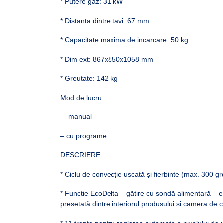
* Putere gaz: 31 kW
* Distanta dintre tavi: 67 mm
* Capacitate maxima de incarcare: 50 kg
* Dim ext: 867x850x1058 mm
* Greutate: 142 kg
Mod de lucru:
– manual
– cu programe
DESCRIERE:
* Ciclu de convecție uscată și fierbinte (max. 300 gr
* Functie EcoDelta – gătire cu sondă alimentară – 
presetată dintre interiorul produsului si camera de 
* 11 trepte pentru reglarea automata a nivelului de 