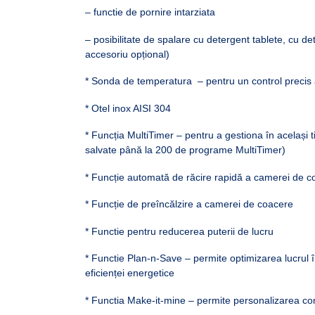
– functie de pornire intarziata
– posibilitate de spalare cu detergent tablete, cu de
accesoriu opțional)
* Sonda de temperatura – pentru un control precis 
* Otel inox AISI 304
* Funcția MultiTimer – pentru a gestiona în același tim
salvate până la 200 de programe MultiTimer)
* Funcție automată de răcire rapidă a camerei de c
* Funcție de preîncălzire a camerei de coacere
* Functie pentru reducerea puterii de lucru
* Functie Plan-n-Save – permite optimizarea lucrul î
eficienței energetice
* Functia Make-it-mine – permite personalizarea comp