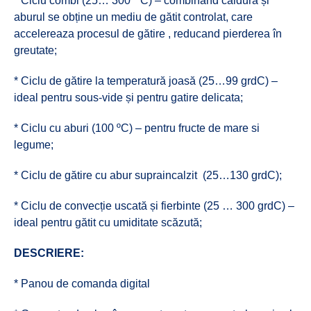
* Ciclu combi (25… 300 ° C) – combinand căldura și
aburul se obține un mediu de gătit controlat, care
accelereaza procesul de gătire , reducand pierderea în
greutate;
* Ciclu de gătire la temperatură joasă (25…99 grdC) –
ideal pentru sous-vide și pentru gatire delicata;
* Ciclu cu aburi (100 ºC) – pentru fructe de mare si
legume;
* Ciclu de gătire cu abur supraincalzit (25…130 grdC);
* Ciclu de convecție uscată și fierbinte (25 … 300 grdC) –
ideal pentru gătit cu umiditate scăzută;
DESCRIERE:
* Panou de comanda digital