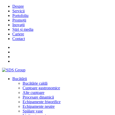
Despre
Servicii
Portofoliu
Promoții
Inovații
Știri și media
Cariere
Contact
Bucătării
Bucătărie caldă
Cuptoare gastronomice
Alte cuptoare
Procesare dinamică
Echipamente frigorifice
Echipamente neutre
Spălare vase