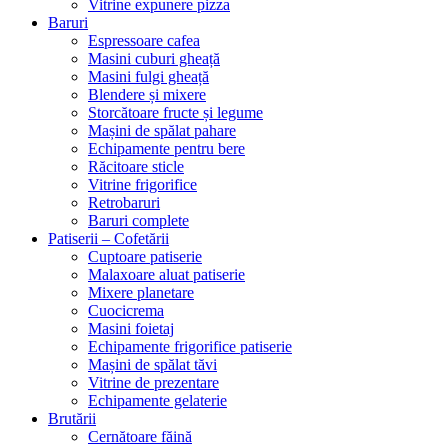
Vitrine expunere pizza
Baruri
Espressoare cafea
Masini cuburi gheață
Masini fulgi gheață
Blendere și mixere
Storcătoare fructe și legume
Mașini de spălat pahare
Echipamente pentru bere
Răcitoare sticle
Vitrine frigorifice
Retrobaruri
Baruri complete
Patiserii – Cofetării
Cuptoare patiserie
Malaxoare aluat patiserie
Mixere planetare
Cuocicrema
Masini foietaj
Echipamente frigorifice patiserie
Mașini de spălat tăvi
Vitrine de prezentare
Echipamente gelaterie
Brutării
Cernătoare făină