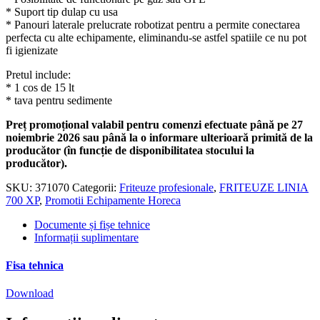
* Suport tip dulap cu usa
* Panouri laterale prelucrate robotizat pentru a permite conectarea
perfecta cu alte echipamente, eliminandu-se astfel spatiile ce nu pot
fi igienizate
Pretul include:
* 1 cos de 15 lt
* tava pentru sedimente
Preț promoțional valabil pentru comenzi efectuate până pe 27
noiembrie 2026 sau până la o informare ulterioară primită de la
producător (în funcție de disponibilitatea stocului la
producător).
SKU:
371070
Categorii:
Friteuze profesionale
,
FRITEUZE LINIA
700 XP
,
Promotii Echipamente Horeca
Documente și fișe tehnice
Informații suplimentare
Fisa tehnica
Download