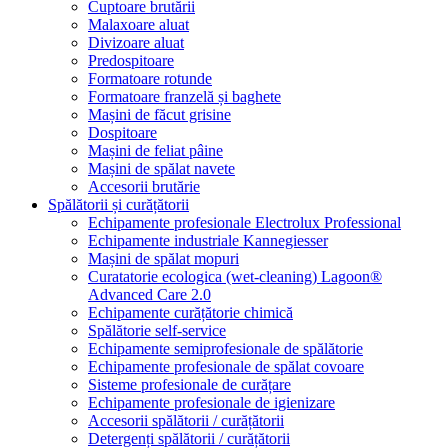
Cuptoare brutării
Malaxoare aluat
Divizoare aluat
Predospitoare
Formatoare rotunde
Formatoare franzelă și baghete
Mașini de făcut grisine
Dospitoare
Mașini de feliat pâine
Mașini de spălat navete
Accesorii brutărie
Spălătorii și curățătorii
Echipamente profesionale Electrolux Professional
Echipamente industriale Kannegiesser
Mașini de spălat mopuri
Curatatorie ecologica (wet-cleaning) Lagoon®
Advanced Care 2.0
Echipamente curățătorie chimică
Spălătorie self-service
Echipamente semiprofesionale de spălătorie
Echipamente profesionale de spălat covoare
Sisteme profesionale de curățare
Echipamente profesionale de igienizare
Accesorii spălătorii / curățătorii
Detergenți spălătorii / curățătorii