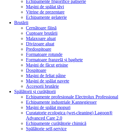
Echipamente frigorifice patiserie
Mașini de spălat tăvi
Vitrine de prezentare
Echipamente gelaterie
Brutării
Cernătoare făină
Cuptoare brutării
Malaxoare aluat
Divizoare aluat
Predospitoare
Formatoare rotunde
Formatoare franzelă și baghete
Mașini de făcut grisine
Dospitoare
Mașini de feliat pâine
Mașini de spălat navete
Accesorii brutărie
Spălătorii și curățătorii
Echipamente profesionale Electrolux Professional
Echipamente industriale Kannegiesser
Mașini de spălat mopuri
Curatatorie ecologica (wet-cleaning) Lagoon®
Advanced Care 2.0
Echipamente curățătorie chimică
Spălătorie self-service