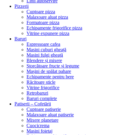
Linii autoservire
Pizzerii
Cuptoare pizza
Malaxoare aluat pizza
Formatoare pizza
Echipamente frigorifice pizza
Vitrine expunere pizza
Baruri
Espressoare cafea
Masini cuburi gheață
Masini fulgi gheață
Blendere și mixere
Storcătoare fructe și legume
Mașini de spălat pahare
Echipamente pentru bere
Răcitoare sticle
Vitrine frigorifice
Retrobaruri
Baruri complete
Patiserii – Cofetării
Cuptoare patiserie
Malaxoare aluat patiserie
Mixere planetare
Cuocicrema
Masini foietaj