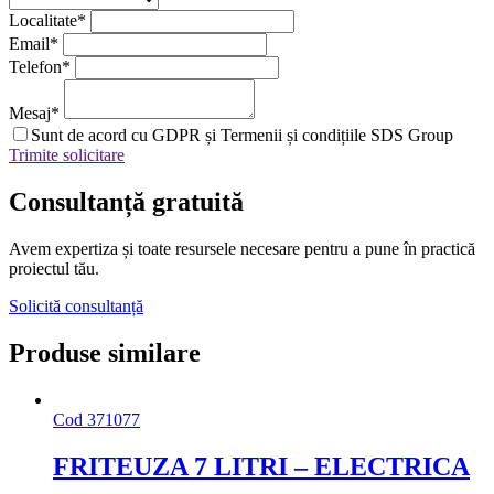
Localitate
*
Email
*
Telefon
*
Mesaj
*
Sunt de acord cu GDPR și Termenii și condițiile SDS Group
Trimite solicitare
Consultanță
gratuită
Avem expertiza și toate resursele necesare
pentru a pune în practică
proiectul tău.
Solicită consultanță
Produse similare
Cod
371077
FRITEUZA 7 LITRI – ELECTRICA