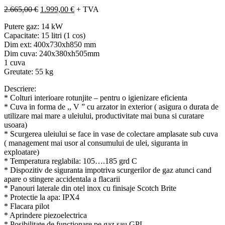
Prețul
Prețul
2.665,00
€
1.999,00
€
+ TVA
inițial
curent
Putere gaz: 14 kW
a
este:
Capacitate: 15 litri (1 cos)
fost:
1.999,00 €.
Dim ext: 400x730xh850 mm
2.665,00 €.
Dim cuva: 240x380xh505mm
1 cuva
Greutate: 55 kg
Descriere:
* Colturi interioare rotunjite – pentru o igienizare eficienta
* Cuva in forma de ,, V ” cu arzator in exterior ( asigura o durata de
utilizare mai mare a uleiului, productivitate mai buna si curatare
usoara)
* Scurgerea uleiului se face in vase de colectare amplasate sub cuva
( management mai usor al consumului de ulei, siguranta in
exploatare)
* Temperatura reglabila: 105….185 grd C
* Dispozitiv de siguranta impotriva scurgerilor de gaz atunci cand
apare o stingere accidentala a flacarii
* Panouri laterale din otel inox cu finisaje Scotch Brite
* Protectie la apa: IPX4
* Flacara pilot
* Aprindere piezoelectrica
* Posibilitate de functionare pe gaz sau GPL