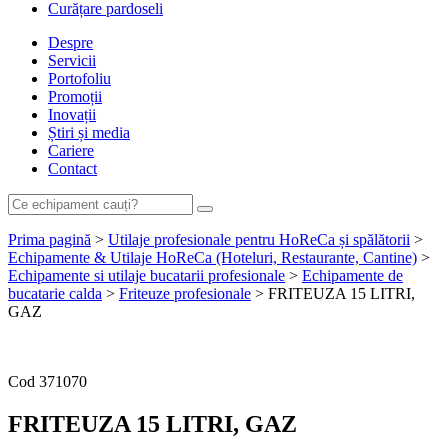
Curățare pardoseli
Despre
Servicii
Portofoliu
Promoții
Inovații
Știri și media
Cariere
Contact
Prima pagină
>
Utilaje profesionale pentru HoReCa și spălătorii
>
Echipamente & Utilaje HoReCa (Hoteluri, Restaurante, Cantine)
>
Echipamente si utilaje bucatarii profesionale
>
Echipamente de
bucatarie calda
>
Friteuze profesionale
> FRITEUZA 15 LITRI,
GAZ
Cere ofertă de preț acum
Cod
371070
FRITEUZA 15 LITRI, GAZ