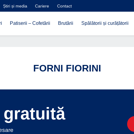
Știri și media
Cariere
Contact
i
Patiserii – Cofetării
Brutării
Spălătorii și curățătorii
FORNI FIORINI
gratuită
cesare