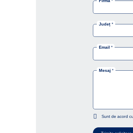
Firmă
*
Județ
*
Email
*
Mesaj
*
Sunt de acord cu