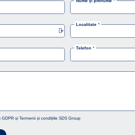
Nume și prenume
*
Localitate
*
Telefon
*
 GDPR și Termenii și condițiile SDS Group