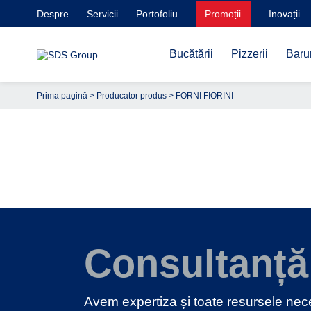
Despre
Servicii
Portofoliu
Promoții
Inovații
Bucătării
Pizzerii
Barur
Prima pagină
> Producator produs > FORNI FIORINI
Consultanță
Avem expertiza și toate resursele ne