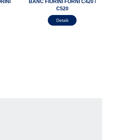
RINI
BANC FIORINI FORNI C420 /
C520
Detalii