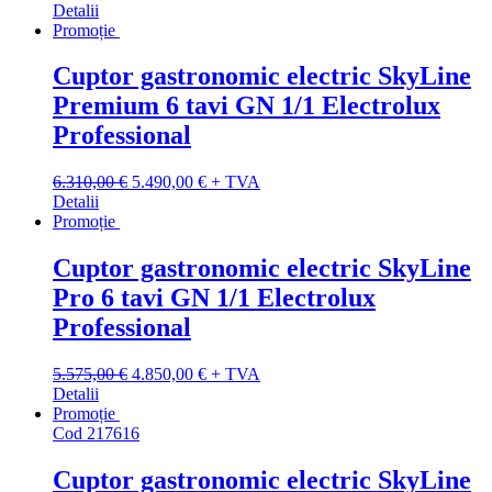
inițial
curent
Detalii
a
este:
Promoție
fost:
3.390,00 €.
4.520,00 €.
Cuptor gastronomic electric SkyLine
Premium 6 tavi GN 1/1 Electrolux
Professional
Prețul
Prețul
6.310,00
€
5.490,00
€
+ TVA
inițial
curent
Detalii
a
este:
Promoție
fost:
5.490,00 €.
6.310,00 €.
Cuptor gastronomic electric SkyLine
Pro 6 tavi GN 1/1 Electrolux
Professional
Prețul
Prețul
5.575,00
€
4.850,00
€
+ TVA
inițial
curent
Detalii
a
este:
Promoție
fost:
4.850,00 €.
Cod
217616
5.575,00 €.
Cuptor gastronomic electric SkyLine