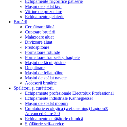
Echipamente frigorifice patiserie
Mașini de spălat tăvi
Vitrine de prezentare
Echipamente gelaterie
Brutării
Cernătoare făină
Cuptoare brutării
Malaxoare aluat
Divizoare aluat
Predospitoare
Formatoare rotunde
Formatoare franzelă și baghete
Mașini de făcut grisine
Dospitoare
Mașini de feliat pâine
Mașini de spălat navete
Accesorii brutărie
Spălătorii și curățătorii
Echipamente profesionale Electrolux Professional
Echipamente industriale Kannegiesser
Mașini de spălat mopuri
Curatatorie ecologica (wet-cleaning) Lagoon®
Advanced Care 2.0
Echipamente curățătorie chimică
Spălătorie self-service