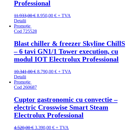
Professional
Prețul
Prețul
11.933,00
€
8.950,00
€
+ TVA
inițial
curent
Detalii
a
este:
Promoție
fost:
8.950,00 €.
Cod
725528
11.933,00 €.
Blast chiller & freezer Skyline ChillS
– 6 tavi GN1/1 Tower execution, cu
modul IOT Electrolux Professional
Prețul
Prețul
10.341,00
€
8.790,00
€
+ TVA
inițial
curent
Detalii
a
este:
Promoție
fost:
8.790,00 €.
Cod
260687
10.341,00 €.
Cuptor gastronomic cu convectie –
electric Crosswise Smart Steam
Electrolux Professional
Prețul
Prețul
4.520,00
€
3.390,00
€
+ TVA