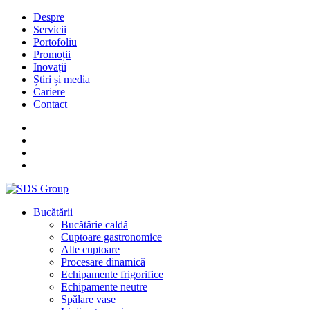
Despre
Servicii
Portofoliu
Promoții
Inovații
Știri și media
Cariere
Contact
Bucătării
Bucătărie caldă
Cuptoare gastronomice
Alte cuptoare
Procesare dinamică
Echipamente frigorifice
Echipamente neutre
Spălare vase