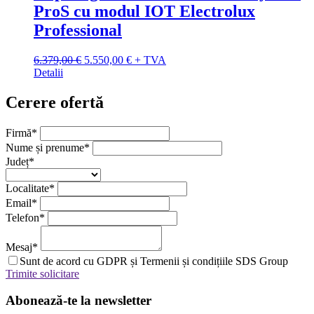
ProS cu modul IOT Electrolux
Professional
Prețul
Prețul
6.379,00
€
5.550,00
€
+ TVA
inițial
curent
Detalii
a
este:
fost:
5.550,00 €.
Cerere ofertă
6.379,00 €.
Firmă
*
Nume și prenume
*
Județ
*
Localitate
*
Email
*
Telefon
*
Mesaj
*
Sunt de acord cu GDPR și Termenii și condițiile SDS Group
Trimite solicitare
Abonează-te la newsletter