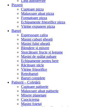
Linii autoservire
Pizzerii
Cuptoare pizza
Malaxoare aluat pizza
Formatoare pizza
Echipamente frigorifice pizza
Vitrine expunere pizza
Baruri
Espressoare cafea
Masini cuburi gheață
Masini fulgi gheață
Blendere și mixere
Storcătoare fructe și legume
Mașini de spălat pahare
Echipamente pentru bere
Răcitoare sticle
Vitrine frigorifice
Retrobaruri
Baruri complete
Patiserii – Cofetării
Cuptoare patiserie
Malaxoare aluat patiserie
Mixere planetare
Cuocicrema
Masini foietaj