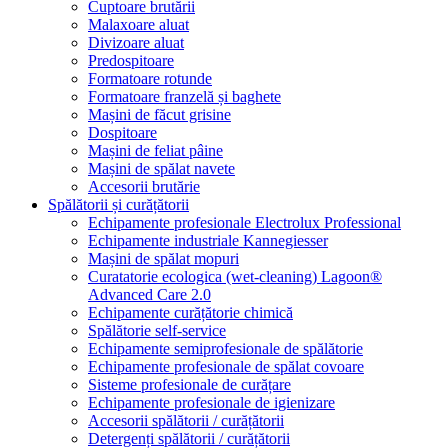
Cuptoare brutării
Malaxoare aluat
Divizoare aluat
Predospitoare
Formatoare rotunde
Formatoare franzelă și baghete
Mașini de făcut grisine
Dospitoare
Mașini de feliat pâine
Mașini de spălat navete
Accesorii brutărie
Spălătorii și curățătorii
Echipamente profesionale Electrolux Professional
Echipamente industriale Kannegiesser
Mașini de spălat mopuri
Curatatorie ecologica (wet-cleaning) Lagoon®
Advanced Care 2.0
Echipamente curățătorie chimică
Spălătorie self-service
Echipamente semiprofesionale de spălătorie
Echipamente profesionale de spălat covoare
Sisteme profesionale de curățare
Echipamente profesionale de igienizare
Accesorii spălătorii / curățătorii
Detergenți spălătorii / curățătorii