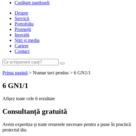
Curățare pardoseli
Despre
Servicii
Portofoliu
Promoții
Inovații
Știri și media
Cariere
Contact
Prima pagină
> Numar tavi produs > 6 GN1/1
6 GN1/1
Afișez toate cele 6 rezultate
Consultanță
gratuită
Avem expertiza și toate resursele necesare
pentru a pune în practică
proiectul tău.