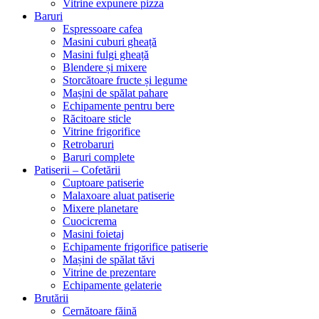
Vitrine expunere pizza
Baruri
Espressoare cafea
Masini cuburi gheață
Masini fulgi gheață
Blendere și mixere
Storcătoare fructe și legume
Mașini de spălat pahare
Echipamente pentru bere
Răcitoare sticle
Vitrine frigorifice
Retrobaruri
Baruri complete
Patiserii – Cofetării
Cuptoare patiserie
Malaxoare aluat patiserie
Mixere planetare
Cuocicrema
Masini foietaj
Echipamente frigorifice patiserie
Mașini de spălat tăvi
Vitrine de prezentare
Echipamente gelaterie
Brutării
Cernătoare făină