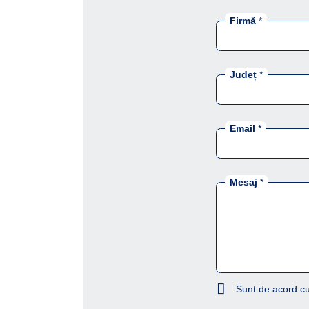
Firmă
*
Județ
*
Email
*
Mesaj
*
Sunt de acord cu