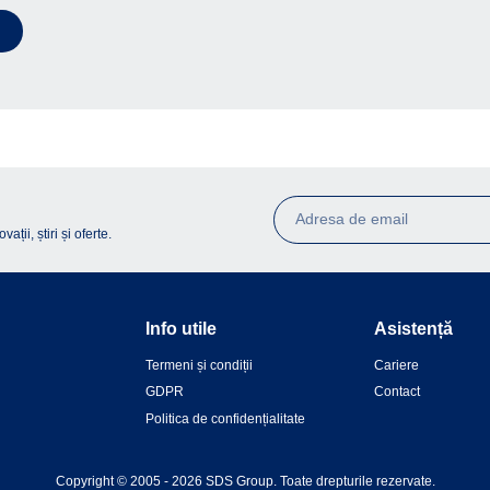
ții, știri și oferte.
Info utile
Asistență
Termeni și condiții
Cariere
GDPR
Contact
Politica de confidențialitate
Copyright © 2005 - 2026 SDS Group.
Toate drepturile rezervate.