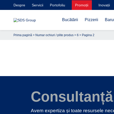
Despre
Servicii
Portofoliu
Promoții
Inovații
Bucătării
Pizzerii
Barur
Prima pagină
> Numar ochiuri / plite produs >
6
> Pagina 2
Consultanță
Avem expertiza și toate resursele ne