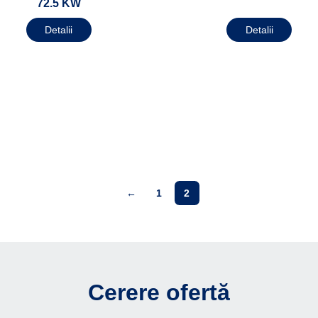
72.5 KW
Detalii
Detalii
←
1
2
Cerere ofertă