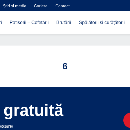
Știri și media
Cariere
Contact
i
Patiserii – Cofetării
Brutării
Spălătorii și curățătorii
6
gratuită
cesare