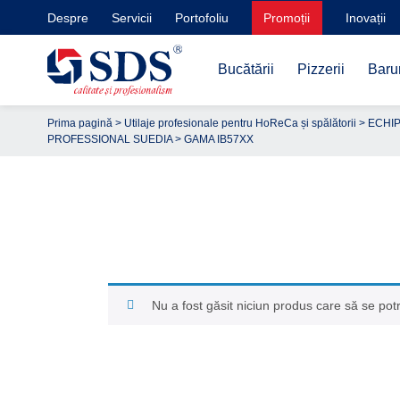
Despre
Servicii
Portofoliu
Promoții
Inovații
Bucătării
Pizzerii
Barur
Prima pagină
>
Utilaje profesionale pentru HoReCa și spălătorii
>
ECHIP
PROFESSIONAL SUEDIA
> GAMA IB57XX
Nu a fost găsit niciun produs care să se potr