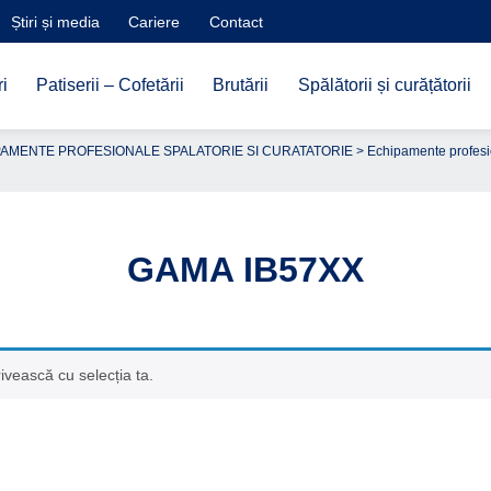
Știri și media
Cariere
Contact
i
Patiserii – Cofetării
Brutării
Spălătorii și curățătorii
AMENTE PROFESIONALE SPALATORIE SI CURATATORIE
>
Echipamente profesi
GAMA IB57XX
ivească cu selecția ta.