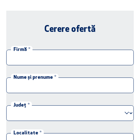
Cerere ofertă
Firmă
*
Nume și prenume
*
Județ
*
Localitate
*