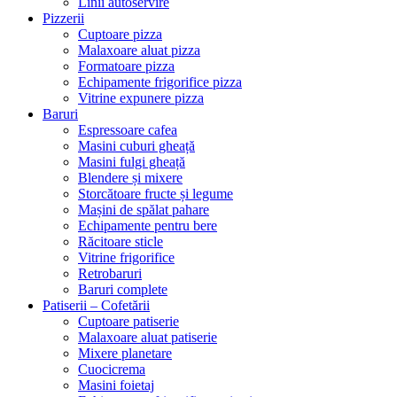
Linii autoservire
Pizzerii
Cuptoare pizza
Malaxoare aluat pizza
Formatoare pizza
Echipamente frigorifice pizza
Vitrine expunere pizza
Baruri
Espressoare cafea
Masini cuburi gheață
Masini fulgi gheață
Blendere și mixere
Storcătoare fructe și legume
Mașini de spălat pahare
Echipamente pentru bere
Răcitoare sticle
Vitrine frigorifice
Retrobaruri
Baruri complete
Patiserii – Cofetării
Cuptoare patiserie
Malaxoare aluat patiserie
Mixere planetare
Cuocicrema
Masini foietaj