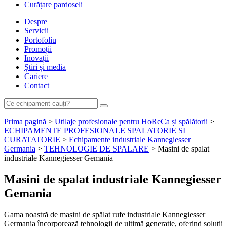
Curățare pardoseli
Despre
Servicii
Portofoliu
Promoții
Inovații
Știri și media
Cariere
Contact
Prima pagină
>
Utilaje profesionale pentru HoReCa și spălătorii
>
ECHIPAMENTE PROFESIONALE SPALATORIE SI
CURATATORIE
>
Echipamente industriale Kannegiesser
Germania
>
TEHNOLOGIE DE SPALARE
> Masini de spalat
industriale Kannegiesser Gemania
Masini de spalat industriale Kannegiesser
Gemania
Gama noastră de mașini de spălat rufe industriale Kannegiesser
Germania încorporează tehnologii de ultimă generație, oferind soluții