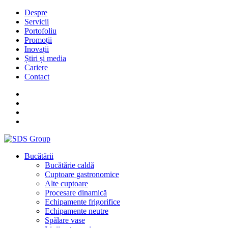
Despre
Servicii
Portofoliu
Promoții
Inovații
Știri și media
Cariere
Contact
Bucătării
Bucătărie caldă
Cuptoare gastronomice
Alte cuptoare
Procesare dinamică
Echipamente frigorifice
Echipamente neutre
Spălare vase