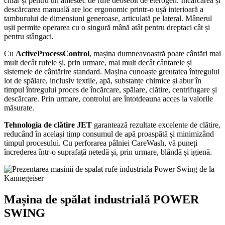
chiar și pentru un amestec de rufe deosebit de eterogen. Încărcarea și
descărcarea manuală are loc ergonomic printr-o ușă interioară a
tamburului de dimensiuni generoase, articulată pe lateral. Mânerul
ușii permite operarea cu o singură mână atât pentru dreptaci cât și
pentru stângaci.
Cu
ActiveProcessControl
, mașina dumneavoastră poate cântări mai
mult decât rufele și, prin urmare, mai mult decât cântarele și
sistemele de cântărire standard. Mașina cunoaște greutatea întregului
lot de spălare, inclusiv textile, apă, substanțe chimice și abur în
timpul întregului proces de încărcare, spălare, clătire, centrifugare și
descărcare. Prin urmare, controlul are întotdeauna acces la valorile
măsurate.
Tehnologia de clătire JET
garantează rezultate excelente de clătire,
reducând în același timp consumul de apă proaspătă și minimizând
timpul procesului. Cu perforarea pâlniei CareWash, vă puneți
încrederea într-o suprafață netedă și, prin urmare, blândă și igienă.
Mașina de spălat industrială POWER
SWING