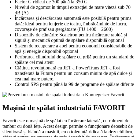
Factor G ridicat de 300 până la 350 G
Nivelul de zgomot în timpul extracției de mare viteză sub 70
dB (A)
Încărcarea și descărcarea automată este posibilă pentru prima
dată: ideal pentru lenjerie de teatru, îmbrăcăminte de lucru,
covorașe de praf sau ștergătoare (FU 1400 – 2600)
Dispozitiv de cântărire Scaletron pentru încărcare rapidă și
sigură și mecanică optimă de spălare disponibilă opțional
Sistem de recuperare a apei pentru economii considerabile de
apă și energie disponibil opțional
Perforarea cilindrului de spălare cu grijă pentru un standard de
spălare cel mai atent
Clătirea revoluționară cu JET a PowerTrans JET a fost
transferată la Futura pentru un consum minim de apă dulce și
cea mai mare putere.
Control SPS pentru până la 99 de programe de spălare diferite
Mașină de spălat industrială FAVORIT
Favorit este o mașină de spălat cu încărcare laterală, cu rulment de
tambur cu două fețe. Acest design permite o funcționare deosebit de
silențioasă și blândă a mașinii, cu o toleranță ridicată la dezechilibru,