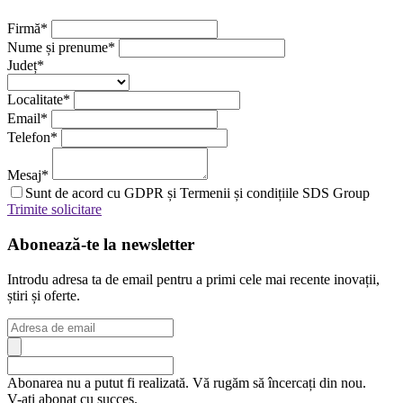
Firmă
*
Nume și prenume
*
Județ
*
Localitate
*
Email
*
Telefon
*
Mesaj
*
Sunt de acord cu GDPR și Termenii și condițiile SDS Group
Trimite solicitare
Abonează-te la newsletter
Introdu adresa ta de email pentru a primi cele mai recente inovații,
știri și oferte.
Abonarea nu a putut fi realizată. Vă rugăm să încercați din nou.
V-ați abonat cu succes.