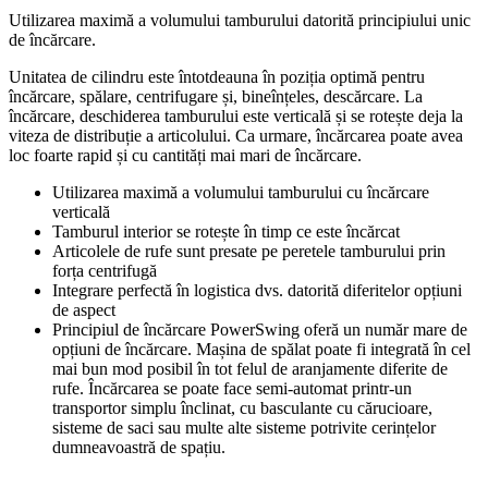
Utilizarea maximă a volumului tamburului datorită principiului unic
de încărcare.
Unitatea de cilindru este întotdeauna în poziția optimă pentru
încărcare, spălare, centrifugare și, bineînțeles, descărcare. La
încărcare, deschiderea tamburului este verticală și se rotește deja la
viteza de distribuție a articolului. Ca urmare, încărcarea poate avea
loc foarte rapid și cu cantități mai mari de încărcare.
Utilizarea maximă a volumului tamburului cu încărcare
verticală
Tamburul interior se rotește în timp ce este încărcat
Articolele de rufe sunt presate pe peretele tamburului prin
forța centrifugă
Integrare perfectă în logistica dvs. datorită diferitelor opțiuni
de aspect
Principiul de încărcare PowerSwing oferă un număr mare de
opțiuni de încărcare. Mașina de spălat poate fi integrată în cel
mai bun mod posibil în tot felul de aranjamente diferite de
rufe. Încărcarea se poate face semi-automat printr-un
transportor simplu înclinat, cu basculante cu cărucioare,
sisteme de saci sau multe alte sisteme potrivite cerințelor
dumneavoastră de spațiu.