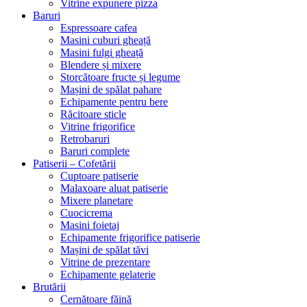
Vitrine expunere pizza
Baruri
Espressoare cafea
Masini cuburi gheață
Masini fulgi gheață
Blendere și mixere
Storcătoare fructe și legume
Mașini de spălat pahare
Echipamente pentru bere
Răcitoare sticle
Vitrine frigorifice
Retrobaruri
Baruri complete
Patiserii – Cofetării
Cuptoare patiserie
Malaxoare aluat patiserie
Mixere planetare
Cuocicrema
Masini foietaj
Echipamente frigorifice patiserie
Mașini de spălat tăvi
Vitrine de prezentare
Echipamente gelaterie
Brutării
Cernătoare făină