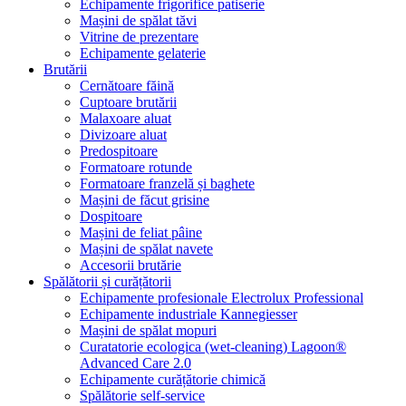
Echipamente frigorifice patiserie
Mașini de spălat tăvi
Vitrine de prezentare
Echipamente gelaterie
Brutării
Cernătoare făină
Cuptoare brutării
Malaxoare aluat
Divizoare aluat
Predospitoare
Formatoare rotunde
Formatoare franzelă și baghete
Mașini de făcut grisine
Dospitoare
Mașini de feliat pâine
Mașini de spălat navete
Accesorii brutărie
Spălătorii și curățătorii
Echipamente profesionale Electrolux Professional
Echipamente industriale Kannegiesser
Mașini de spălat mopuri
Curatatorie ecologica (wet-cleaning) Lagoon®
Advanced Care 2.0
Echipamente curățătorie chimică
Spălătorie self-service