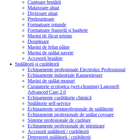
Cuptoare brutării
Malaxoare aluat
Divizoare aluat
Predospitoare
Formatoare rotunde
Formatoare franzelă și baghete
Mașini de făcut grisine
Dospitoare
Mașini de feliat pâine
Mașini de spălat navete
Accesorii brutărie
Spălătorii și curățătorii
Echipamente profesionale Electrolux Professional
Echipamente industriale Kannegiesser
Mașini de spălat mopuri
Curatatorie ecologica (wet-cleaning) Lagoon®
Advanced Care 2.0
Echipamente curățătorie chimică
Spălătorie self-service
Echipamente semiprofesionale de spălătorie
Echipamente profesionale de spălat covoare
Sisteme profesionale de curățare
Echipamente profesionale de igienizare
Accesorii spălătorii / curățătorii
Detergenți spălătorii / curățătorii