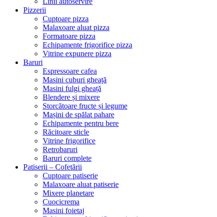
Linii autoservire
Pizzerii
Cuptoare pizza
Malaxoare aluat pizza
Formatoare pizza
Echipamente frigorifice pizza
Vitrine expunere pizza
Baruri
Espressoare cafea
Masini cuburi gheață
Masini fulgi gheață
Blendere și mixere
Storcătoare fructe și legume
Mașini de spălat pahare
Echipamente pentru bere
Răcitoare sticle
Vitrine frigorifice
Retrobaruri
Baruri complete
Patiserii – Cofetării
Cuptoare patiserie
Malaxoare aluat patiserie
Mixere planetare
Cuocicrema
Masini foietaj