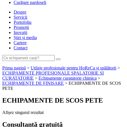
Curățare pardoseli
Despre
Servicii
Portofoliu
Promoții
Inovații
Știri și media
Cariere
Contact
Prima pagină
>
Utilaje profesionale pentru HoReCa și spălătorii
>
ECHIPAMENTE PROFESIONALE SPALATORIE SI
CURATATORIE
>
Echipamente curatatorie chimica
>
ECHIPAMENTE DE FINISARE
> ECHIPAMENTE DE SCOS
PETE
ECHIPAMENTE DE SCOS PETE
Afișez singurul rezultat
Consultanță
gratuită