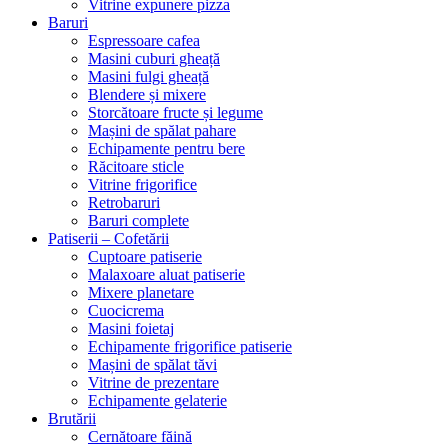
Vitrine expunere pizza
Baruri
Espressoare cafea
Masini cuburi gheață
Masini fulgi gheață
Blendere și mixere
Storcătoare fructe și legume
Mașini de spălat pahare
Echipamente pentru bere
Răcitoare sticle
Vitrine frigorifice
Retrobaruri
Baruri complete
Patiserii – Cofetării
Cuptoare patiserie
Malaxoare aluat patiserie
Mixere planetare
Cuocicrema
Masini foietaj
Echipamente frigorifice patiserie
Mașini de spălat tăvi
Vitrine de prezentare
Echipamente gelaterie
Brutării
Cernătoare făină