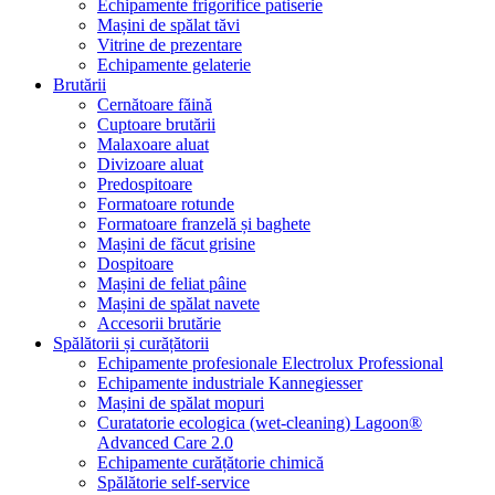
Echipamente frigorifice patiserie
Mașini de spălat tăvi
Vitrine de prezentare
Echipamente gelaterie
Brutării
Cernătoare făină
Cuptoare brutării
Malaxoare aluat
Divizoare aluat
Predospitoare
Formatoare rotunde
Formatoare franzelă și baghete
Mașini de făcut grisine
Dospitoare
Mașini de feliat pâine
Mașini de spălat navete
Accesorii brutărie
Spălătorii și curățătorii
Echipamente profesionale Electrolux Professional
Echipamente industriale Kannegiesser
Mașini de spălat mopuri
Curatatorie ecologica (wet-cleaning) Lagoon®
Advanced Care 2.0
Echipamente curățătorie chimică
Spălătorie self-service