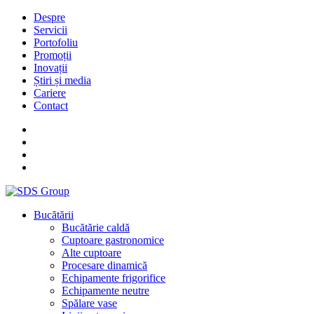
Despre
Servicii
Portofoliu
Promoții
Inovații
Știri și media
Cariere
Contact
Bucătării
Bucătărie caldă
Cuptoare gastronomice
Alte cuptoare
Procesare dinamică
Echipamente frigorifice
Echipamente neutre
Spălare vase