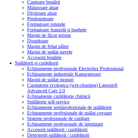
Cuptoare brutării
Malaxoare aluat
Divizoare aluat
Predospitoare
Formatoare rotunde
Formatoare franzelă și baghete
Mașini de făcut grisine
Dospitoare
Mașini de feliat pâine
Mașini de spălat navete
Accesorii brutărie
Spălătorii și curățătorii
Echipamente profesionale Electrolux Professional
Echipamente industriale Kannegiesser
Mașini de spălat mopuri
Curatatorie ecologica (wet-cleaning) Lagoon®
Advanced Care 2.0
Echipamente curățătorie chimică
Spălătorie self-service
Echipamente semiprofesionale de spălătorie
Echipamente profesionale de spălat covoare
Sisteme profesionale de curățare
Echipamente profesionale de igienizare
Accesorii spălătorii / curățătorii
Detergenți spălătorii / curățătorii