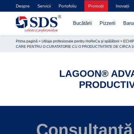
Despre
Servicii
Portofoliu
Promoții
Inovații
Bucătării
Pizzerii
Barur
Prima pagină
>
Utilaje profesionale pentru HoReCa și spălătorii
>
ECHIP
CARE PENTRU O CURATATORIE CU O PRODUCTIVITATE DE CIRCA 10
LAGOON® ADVA
PRODUCTIVI
Consultanță