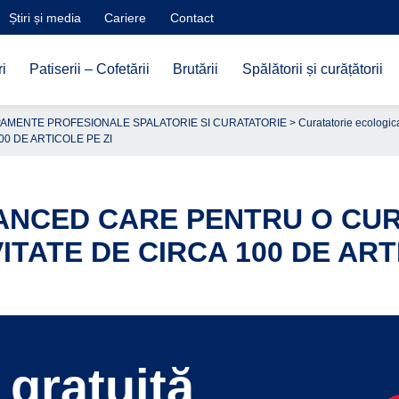
Știri și media
Cariere
Contact
i
Patiserii – Cofetării
Brutării
Spălătorii și curățătorii
AMENTE PROFESIONALE SPALATORIE SI CURATATORIE
>
Curatatorie ecologi
0 DE ARTICOLE PE ZI
NCED CARE PENTRU O CUR
TATE DE CIRCA 100 DE ART
gratuită