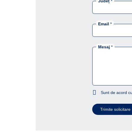
Județ
*
Email
*
Mesaj
*
Sunt de acord cu
Trimite solicitare