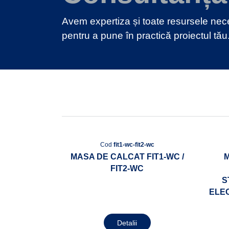
Avem expertiza și toate resursele ne
pentru a pune în practică proiectul tău
Cod
fit1-wc-fit2-wc
MASA DE CALCAT FIT1-WC /
M
FIT2-WC
S
ELE
Detalii